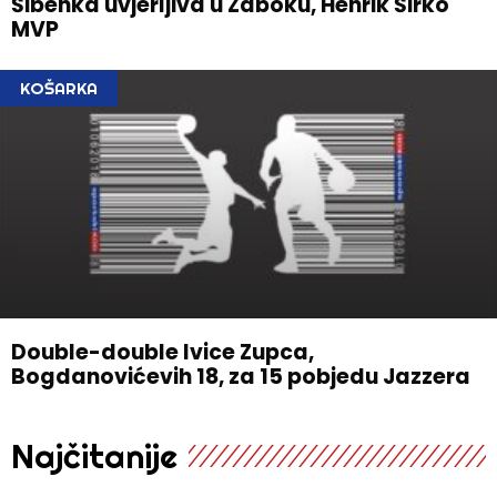
Šibenka uvjerljiva u Zaboku, Henrik Širko
MVP
KOŠARKA
Double-double Ivice Zupca,
Bogdanovićevih 18, za 15 pobjedu Jazzera
Najčitanije