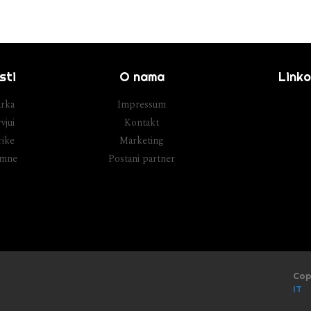
sti
O nama
Linko
rka
Impressum
vjui
Kontakt
ike
Marketing
umne
Postani partner
Cop
IT