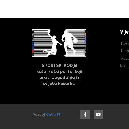
Vije
Koša
Inter
Rubr
SPORTSKI KOD je
Kol
košarkaški portal koji
prati događanja iz
svijeta košarke.
Razvoj
Cube IT