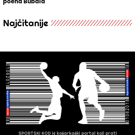
poena Bubala
Najčitanije
SPORTSKI KOD je košarkaški portal koji prati