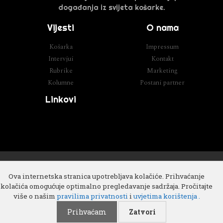
događanja iz svijeta košarke.
Vijesti
O nama
Košarka
Impressum
Intervjui
Kontakt
Rubrike
Marketing
Kolumne
Postani partner
Linkovi
Razvoj
Cube IT
Ova internetska stranica upotrebljava kolačiće. Prihvaćanje
kolačića omogućuje optimalno pregledavanje sadržaja. Pročitajte
više o našim
pravilima privatnosti
i
uvjetima korištenja .
Prihvaćam
Zatvori
Copyright 2018 © All rights Reserved. Design by
Cube IT