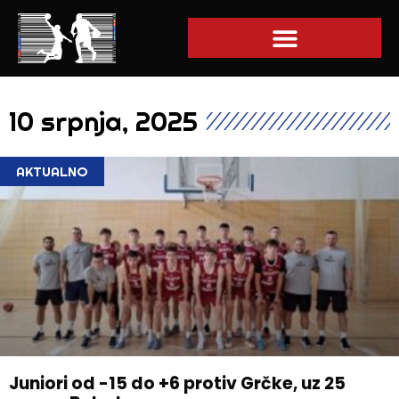
10 srpnja, 2025
AKTUALNO
Juniori od -15 do +6 protiv Grčke, uz 25