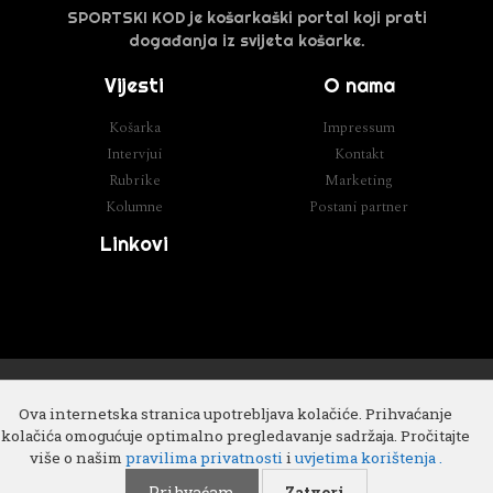
SPORTSKI KOD je košarkaški portal koji prati
događanja iz svijeta košarke.
Vijesti
O nama
Košarka
Impressum
Intervjui
Kontakt
Rubrike
Marketing
Kolumne
Postani partner
Linkovi
Razvoj
Cube IT
Ova internetska stranica upotrebljava kolačiće. Prihvaćanje
kolačića omogućuje optimalno pregledavanje sadržaja. Pročitajte
više o našim
pravilima privatnosti
i
uvjetima korištenja .
Prihvaćam
Zatvori