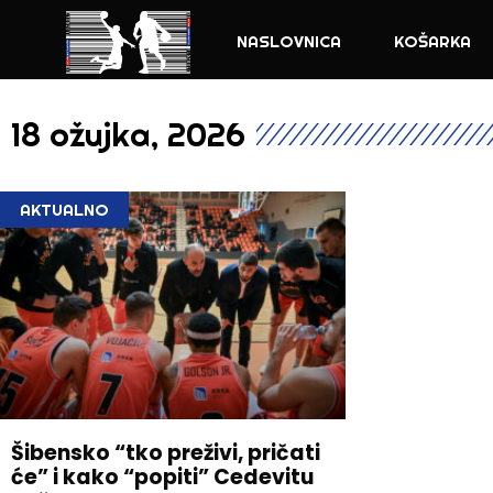
NASLOVNICA
KOŠARKA
18 ožujka, 2026
AKTUALNO
Šibensko “tko preživi, pričati
će” i kako “popiti” Cedevitu