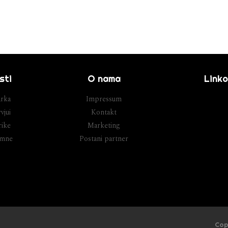
sti
O nama
Linko
rka
Impressum
vjui
Kontakt
ike
Marketing
umne
Postani partner
Cop