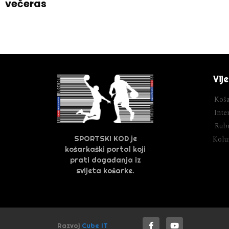
večeras
Vije
Koša
Inter
Rubr
SPORTSKI KOD je
Kol
košarkaški portal koji
prati događanja iz
svijeta košarke.
Razvoj
Cube IT