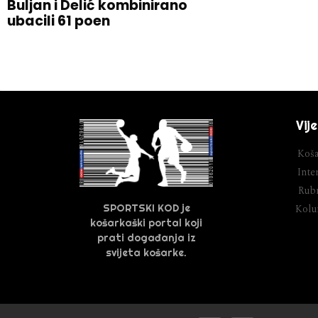
Buljan i Delić kombinirano
ubacili 61 poen
Vije
Koša
Inter
Rubr
SPORTSKI KOD je
Kol
košarkaški portal koji
prati događanja iz
svijeta košarke.