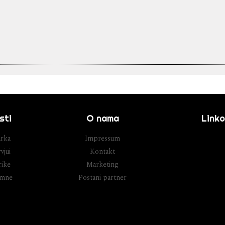
sti
O nama
Linko
rka
Impressum
vjui
Kontakt
ike
Marketing
umne
Postani partner