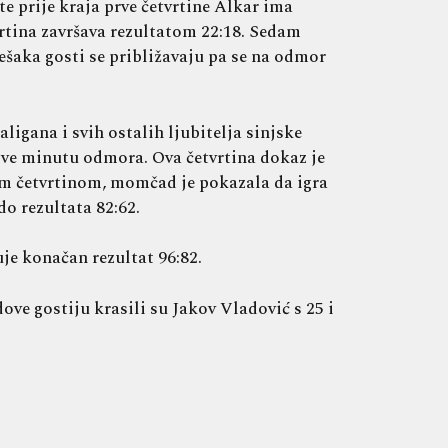
te prije kraja prve četvrtine Alkar ima
tina završava rezultatom 22:18. Sedam
ešaka gosti se približavaju pa se na odmor
igana i svih ostalih ljubitelja sinjske
ve minutu odmora. Ova četvrtina dokaz je
om četvrtinom, momčad je pokazala da igra
o rezultata 82:62.
uje konačan rezultat 96:82.
ve gostiju krasili su Jakov Vladović s 25 i