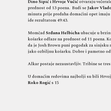
Dino Šipić i Hrvoje Vučić
otvaraju večeraš
prednost od 13 poena. Budi se
Jakov Vlado
minuta prije predaha domaćini opet imaju p
ide rezultatom 49:43.
Momčad
Srđana Helbicha
ubacuje u brzinu
košarke odlaze na prednost od 11 poena. K
da je Josh Brown puni pogodak za sinjsku 
jako ozbiljnu košarku. Dobre i pametno odi
Alkar postaje nezaustavljiv. Tribine se tre
U domaćim redovima najbolji su bili Hrvoje
Roko Rogić
s 15