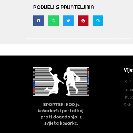
PODIJELI S PRIJATELJIMA
Vije
Koša
Inter
Rubr
SPORTSKI KOD je
Kol
košarkaški portal koji
prati događanja iz
svijeta košarke.