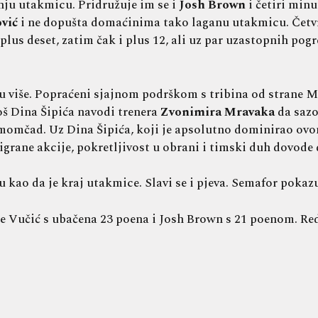
nju utakmicu. Pridružuje im se i
Josh Brown
i četiri minu
vić
i ne dopušta domaćinima tako laganu utakmicu. Četvr
lus deset, zatim čak i plus 12, ali uz par uzastopnih pogr
 više. Popraćeni sjajnom podrškom s tribina od strane Mal
oš Dina Šipića navodi trenera
Zvonimira Mravaka
da sazo
momčad. Uz Dina Šipića, koji je apsolutno dominirao ov
grane akcije, pokretljivost u obrani i timski duh dovode d
su kao da je kraj utakmice. Slavi se i pjeva. Semafor pokaz
 Vučić s ubačena 23 poena i Josh Brown s 21 poenom. Redo