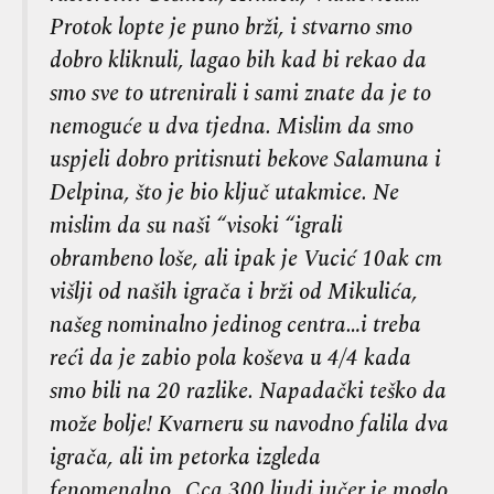
Protok lopte je puno brži, i stvarno smo
dobro kliknuli, lagao bih kad bi rekao da
smo sve to utrenirali i sami znate da je to
nemoguće u dva tjedna. Mislim da smo
uspjeli dobro pritisnuti bekove Salamuna i
Delpina, što je bio ključ utakmice. Ne
mislim da su naši “visoki “igrali
obrambeno loše, ali ipak je Vucić 10ak cm
višlji od naših igrača i brži od Mikulića,
našeg nominalno jedinog centra…i treba
reći da je zabio pola koševa u 4/4 kada
smo bili na 20 razlike. Napadački teško da
može bolje! Kvarneru su navodno falila dva
igrača, ali im petorka izgleda
fenomenalno…Cca 300 ljudi jučer je moglo