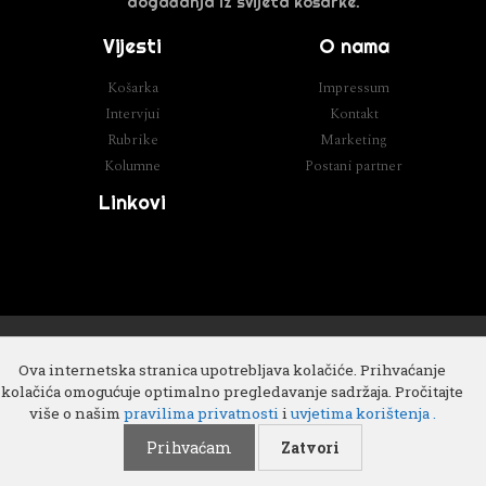
događanja iz svijeta košarke.
Vijesti
O nama
Košarka
Impressum
Intervjui
Kontakt
Rubrike
Marketing
Kolumne
Postani partner
Linkovi
Razvoj
Cube IT
Ova internetska stranica upotrebljava kolačiće. Prihvaćanje
kolačića omogućuje optimalno pregledavanje sadržaja. Pročitajte
više o našim
pravilima privatnosti
i
uvjetima korištenja .
Prihvaćam
Zatvori
Copyright 2018 © All rights Reserved. Design by
Cube IT