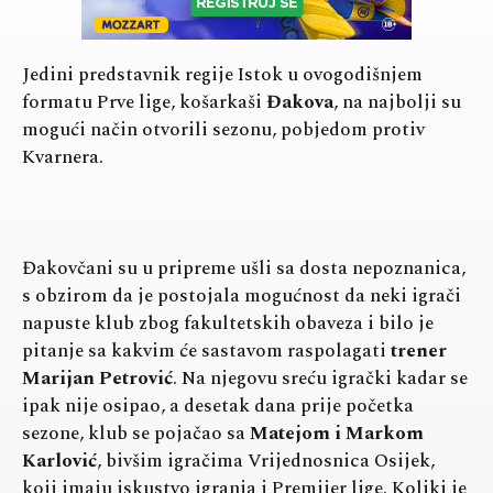
Jedini predstavnik regije Istok u ovogodišnjem
formatu Prve lige, košarkaši
Đakova
, na najbolji su
mogući način otvorili sezonu, pobjedom protiv
Kvarnera.
Đakovčani su u pripreme ušli sa dosta nepoznanica,
s obzirom da je postojala mogućnost da neki igrači
napuste klub zbog fakultetskih obaveza i bilo je
pitanje sa kakvim će sastavom raspolagati
trener
Marijan Petrović
. Na njegovu sreću igrački kadar se
ipak nije osipao, a desetak dana prije početka
sezone, klub se pojačao sa
Matejom i Markom
Karlović
, bivšim igračima Vrijednosnica Osijek,
koji imaju iskustvo igranja i Premijer lige. Koliki je