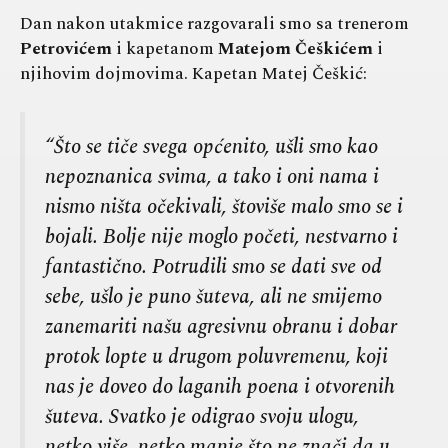
Dan nakon utakmice razgovarali smo sa trenerom
Petrovićem
i kapetanom
Matejom Češkićem
i
njihovim dojmovima. Kapetan Matej Češkić:
“Što se tiče svega općenito, ušli smo kao
nepoznanica svima, a tako i oni nama i
nismo ništa očekivali, štoviše malo smo se i
bojali. Bolje nije moglo početi, nestvarno i
fantastično. Potrudili smo se dati sve od
sebe, ušlo je puno šuteva, ali ne smijemo
zanemariti našu agresivnu obranu i dobar
protok lopte u drugom poluvremenu, koji
nas je doveo do laganih poena i otvorenih
šuteva. Svatko je odigrao svoju ulogu,
netko više, netko manje što ne znači da u