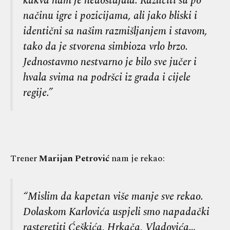
kakva nam je nedostajala. Različiti su po
načinu igre i pozicijama, ali jako bliski i
identični sa našim razmišljanjem i stavom,
tako da je stvorena simbioza vrlo brzo.
Jednostavmo nestvarno je bilo sve jučer i
hvala svima na podršci iz grada i cijele
regije.”
Trener
Marijan Petrović
nam je rekao:
“Mislim da kapetan više manje sve rekao.
Dolaskom Karlovića uspjeli smo napadački
rasteretiti Ćeškića, Hrkača, Vladovića…