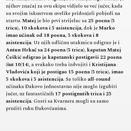
njihov značaj za ovu ekipu vidjelo se već jučer, kada
su svojim iskustvom uvelike pridonjeli pobjedi na
startu.
Matej
je bio prvi strijelac sa
25 poena (5
trica), 10 skokova i 5 asistencija
, dok je
Marko
imao učinak od 18 poena, 5 skokova i 8
asistencija
. Uz njih odličnu utakmicu odigrao je i
Antun Hrkač sa 24 poena (5 trica)
,
kapetan Matej
Češkić odigrao je kapetanski postigavši 22 poena
(šut 10/14
), a svakako treba izdvojiti i
Kristijana
Vladovića koji je postigao 15 poena (5 trica), imao
5 skokova i 5 asistencija
. Sa toliko
all-round
učinaka Đakovo jednostavno nije moglo izgubiti
jučer, uz fantastičnih
17 postignutih trica i 25
asistencija
. Gosti sa Kvarnera mogli su samo
pružiti ruku Đakovčanima.