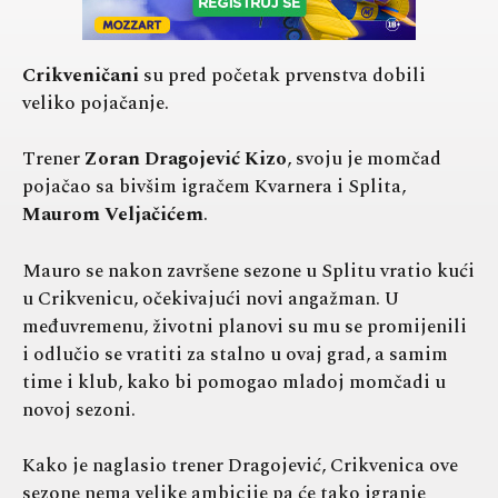
Crikveničani
su pred početak prvenstva dobili
veliko pojačanje.
Trener
Zoran Dragojević Kizo
, svoju je momčad
pojačao sa bivšim igračem Kvarnera i Splita,
Maurom Veljačićem
.
Mauro se nakon završene sezone u Splitu vratio kući
u Crikvenicu, očekivajući novi angažman. U
međuvremenu, životni planovi su mu se promijenili
i odlučio se vratiti za stalno u ovaj grad, a samim
time i klub, kako bi pomogao mladoj momčadi u
novoj sezoni.
Kako je naglasio trener Dragojević, Crikvenica ove
sezone nema velike ambicije pa će tako igranje