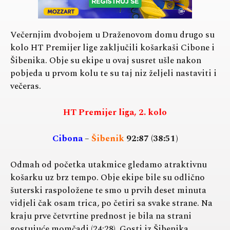
Večernjim dvobojem u Draženovom domu drugo su
kolo HT Premijer lige zaključili košarkaši Cibone i
Šibenika. Obje su ekipe u ovaj susret ušle nakon
pobjeda u prvom kolu te su taj niz željeli nastaviti i
večeras.
HT Premijer liga, 2. kolo
Cibona
–
Šibenik
92:87 (38:51)
Odmah od početka utakmice gledamo atraktivnu
košarku uz brz tempo. Obje ekipe bile su odlično
šuterski raspoložene te smo u prvih deset minuta
vidjeli čak osam trica, po četiri sa svake strane. Na
kraju prve četvrtine prednost je bila na strani
gostujuće momčadi (24:28). Gosti iz Šibenika