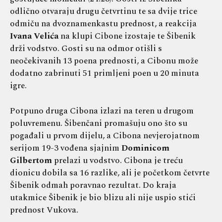
odlično otvaraju drugu četvrtinu te sa dvije trice
odmiču na dvoznamenkastu prednost, a reakcija
Ivana Velića
na klupi Cibone izostaje te Šibenik
drži vodstvo. Gosti su na odmor otišli s
neočekivanih 13 poena prednosti, a Cibonu može
dodatno zabrinuti 51 primljeni poen u 20 minuta
igre.
Potpuno druga Cibona izlazi na teren u drugom
poluvremenu. Šibenčani promašuju ono što su
pogađali u prvom dijelu, a Cibona nevjerojatnom
serijom 19-3 vođena sjajnim
Dominicom
Gilbertom
prelazi u vodstvo. Cibona je treću
dionicu dobila sa 16 razlike, ali je početkom četvrte
Šibenik odmah poravnao rezultat. Do kraja
utakmice Šibenik je bio blizu ali nije uspio stići
prednost Vukova.