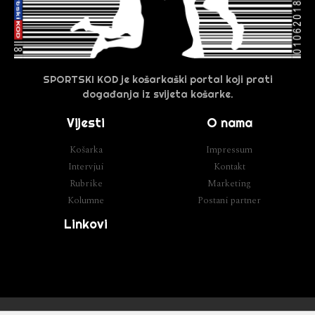
SPORTSKI KOD je košarkaški portal koji prati
događanja iz svijeta košarke.
Vijesti
O nama
Košarka
Impressum
Intervjui
Kontakt
Rubrike
Marketing
Kolumne
Postani partner
Linkovi