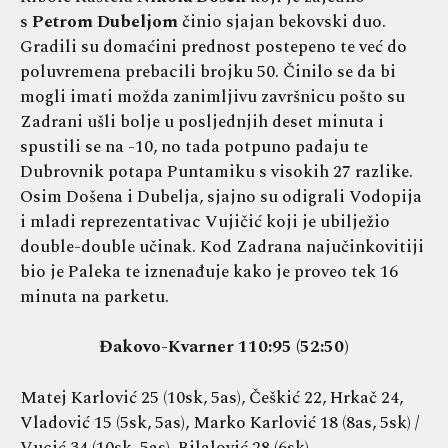
s
Petrom Dubeljom
činio sjajan bekovski duo.
Gradili su domaćini prednost postepeno te već do
poluvremena prebacili brojku 50. Činilo se da bi
mogli imati možda zanimljivu završnicu pošto su
Zadrani ušli bolje u posljednjih deset minuta i
spustili se na -10, no tada potpuno padaju te
Dubrovnik potapa Puntamiku s visokih 27 razlike.
Osim Došena i Dubelja, sjajno su odigrali Vodopija
i mladi reprezentativac Vujičić koji je ubilježio
double-double učinak. Kod Zadrana najučinkovitiji
bio je Paleka te iznenađuje kako je proveo tek 16
minuta na parketu.
Đakovo-Kvarner 110:95 (52:50)
Matej Karlović 25 (10sk, 5as), Češkić 22, Hrkač 24,
Vladović 15 (5sk, 5as), Marko Karlović 18 (8as, 5sk) /
Vucić 34 (10sk, 5as), Bilalović 28 (6sk)