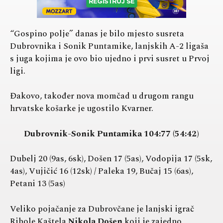
“Gospino polje” danas je bilo mjesto susreta
Dubrovnika i Sonik Puntamike, lanjskih A-2 ligaša
s juga kojima je ovo bio ujedno i prvi susret u Prvoj
ligi.
Đakovo, također nova momčad u drugom rangu
hrvatske košarke je ugostilo Kvarner.
Dubrovnik-Sonik Puntamika 104:77 (54:42)
Dubelj 20 (9as, 6sk), Došen 17 (5as), Vodopija 17 (5sk,
4as), Vujičić 16 (12sk) / Paleka 19, Bučaj 15 (6as),
Petani 13 (5as)
Veliko pojačanje za Dubrovčane je lanjski igrač
Ribole Kaštela
Nikola Došen
koji je zajedno