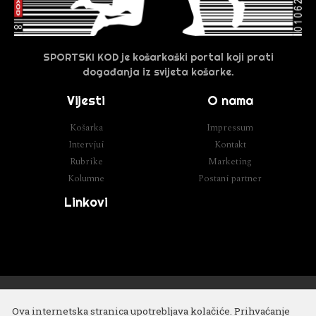
SPORTSKI KOD je košarkaški portal koji prati
događanja iz svijeta košarke.
Vijesti
O nama
Košarka
Impressum
Intervjui
Kontakt
Rubrike
Marketing
Kolumne
Postani partner
Linkovi
Razvoj
Cube IT
Ova internetska stranica upotrebljava kolačiće. Prihvaćanje