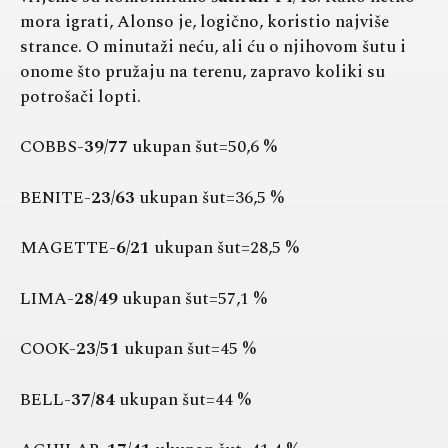
mora igrati, Alonso je, logično, koristio najviše
strance. O minutaži neću, ali ću o njihovom šutu i
onome što pružaju na terenu, zapravo koliki su
potrošači lopti.
COBBS-
39/77
ukupan šut=50,6 %
BENITE-
23/63
ukupan šut=36,5 %
MAGETTE-
6/21
ukupan šut=28,5 %
LIMA-
28/49
ukupan šut=57,1 %
COOK-
23/51
ukupan šut=45 %
BELL-
37/84
ukupan šut=44 %