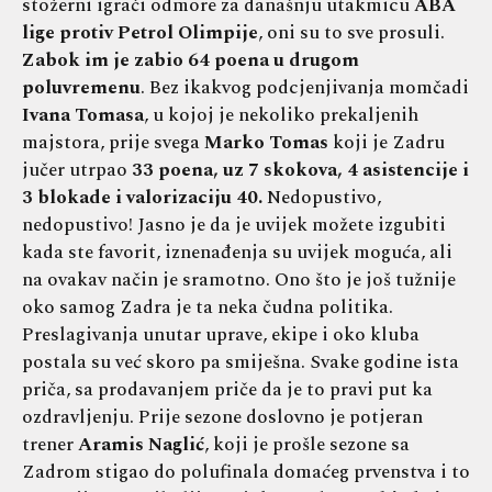
stožerni igrači odmore za današnju utakmicu
ABA
lige protiv Petrol Olimpije
, oni su to sve prosuli.
Zabok im je zabio 64 poena u drugom
poluvremenu
. Bez ikakvog podcjenjivanja momčadi
Ivana Tomasa
, u kojoj je nekoliko prekaljenih
majstora, prije svega
Marko Tomas
koji je Zadru
jučer utrpao
33 poena, uz 7 skokova, 4 asistencije i
3 blokade i valorizaciju 40.
Nedopustivo,
nedopustivo! Jasno je da je uvijek možete izgubiti
kada ste favorit, iznenađenja su uvijek moguća, ali
na ovakav način je sramotno. Ono što je još tužnije
oko samog Zadra je ta neka čudna politika.
Preslagivanja unutar uprave, ekipe i oko kluba
postala su već skoro pa smiješna. Svake godine ista
priča, sa prodavanjem priče da je to pravi put ka
ozdravljenju. Prije sezone doslovno je potjeran
trener
Aramis Naglić
, koji je prošle sezone sa
Zadrom stigao do polufinala domaćeg prvenstva i to