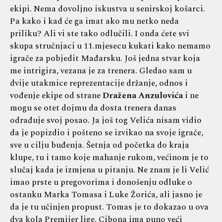
ekipi. Nema dovoljno iskustva u senirskoj košarci.
Pa kako i kad će ga imat ako mu netko neda
priliku? Ali vi ste tako odlučili. I onda ćete svi
skupa stručnjaci u 11.mjesecu kukati kako nemamo
igrače za pobjedit Mađarsku. Još jedna stvar koja
me intrigira, vezana je za trenera. Gledao sam u
dvije utakmice reprezentacije držanje, odnos i
vođenje ekipe od strane
Dražena Anzulovića
i ne
mogu se otet dojmu da dosta trenera danas
odrađuje svoj posao. Ja još tog Velića nisam vidio
da je popizdio i pošteno se izvikao na svoje igrače,
sve u cilju buđenja. Šetnja od početka do kraja
klupe, tu i tamo koje mahanje rukom, većinom je to
slučaj kada je izmjena u pitanju. Ne znam je li Velić
imao prste u pregovorima i donošenju odluke o
ostanku Marka Tomasa i Luke Žorića, ali jasno je
da je tu učinjen propust. Tomas je to dokazao u ova
dva kola Premijer lige. Cibona ima puno veći