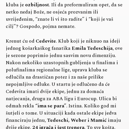
kluba je
ozbiljnost
. Ili da preformuliram opet, da se
netko nedaj Bože, ne osjeća prozvanim ili
uvrijeđenim, “znate li vi što radite” i “koji je vaš
cilj”? Gospodo, pojma nemate.
Krenut ću od
Cedevite
. Klub koji je niknuo na ideji
jednog košarkaškog fanatika
Emila Tedeschija
, ove
je sezone poprimio jednu sasvim novu dimenziju.
Nakon nekoliko uzastopnih gubljenja u finalima i
polufinalima regionalne lige, uprava kluba se
odlučila na drastičan potez i za naše prilike
nepojmljive odluke. U startu je odlučeno da će
Cedevita imati dvije ekipe, jednu za domaća
natjecanja, drugu za ABA ligu i Eurocup. Ulica bi
odmah rekla
“ima se para”
. Istina. Koliko god mi
šutjeli o tome. U situaciji kada ostale ekipe jedva
financiraju jednu,
Tedeschi, Weber i Mamić
imaju
dvije ekipe.
24 igrača i šest trenera
. To sve košta.