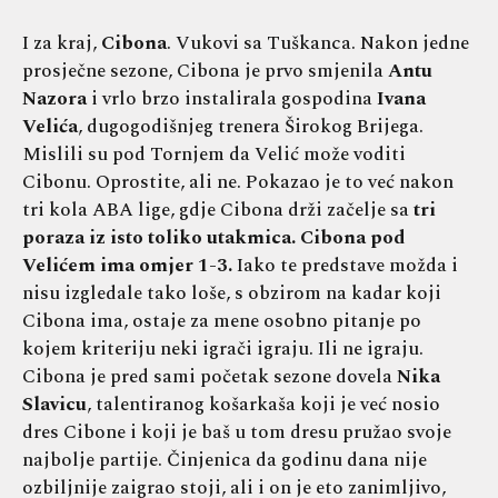
I za kraj,
Cibona
. Vukovi sa Tuškanca. Nakon jedne
prosječne sezone, Cibona je prvo smjenila
Antu
Nazora
i vrlo brzo instalirala gospodina
Ivana
Velića
, dugogodišnjeg trenera Širokog Brijega.
Mislili su pod Tornjem da Velić može voditi
Cibonu. Oprostite, ali ne. Pokazao je to već nakon
tri kola ABA lige, gdje Cibona drži začelje sa
tri
poraza iz isto toliko utakmica. Cibona pod
Velićem ima omjer 1-3.
Iako te predstave možda i
nisu izgledale tako loše, s obzirom na kadar koji
Cibona ima, ostaje za mene osobno pitanje po
kojem kriteriju neki igrači igraju. Ili ne igraju.
Cibona je pred sami početak sezone dovela
Nika
Slavicu
, talentiranog košarkaša koji je već nosio
dres Cibone i koji je baš u tom dresu pružao svoje
najbolje partije. Činjenica da godinu dana nije
ozbiljnije zaigrao stoji, ali i on je eto zanimljivo,