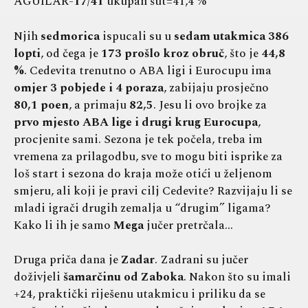
AGUILAR-
17/41
ukupan šut=41,4 %
Njih
sedmorica
ispucali su u
sedam utakmica 386
lopti
, od čega je
173 prošlo kroz obruč
, što je
44,8
%
. Cedevita trenutno o ABA ligi i Eurocupu ima
omjer 3 pobjede i 4 poraza
, zabijaju prosječno
80,1 poen
, a primaju
82,5
. Jesu li ovo brojke za
prvo mjesto ABA lige i drugi krug Eurocupa
,
procjenite sami. Sezona je tek počela, treba im
vremena za prilagodbu, sve to mogu biti isprike za
loš start i sezona do kraja može otići u željenom
smjeru, ali koji je pravi cilj Cedevite? Razvijaju li se
mladi igrači drugih zemalja u “drugim” ligama?
Kako li ih je samo
Mega
jučer pretrčala…
Druga priča dana je
Zadar
. Zadrani su jučer
doživjeli
šamarčinu od Zaboka
. Nakon što su imali
+24, praktički riješenu utakmicu i priliku da se