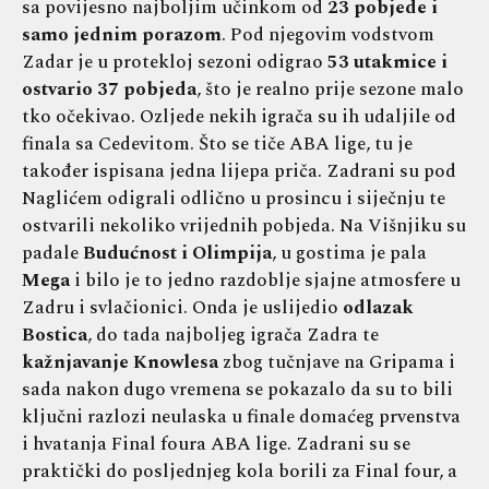
sa povijesno najboljim učinkom od
23 pobjede i
samo jednim porazom
. Pod njegovim vodstvom
Zadar je u protekloj sezoni odigrao
53 utakmice i
ostvario 37 pobjeda
, što je realno prije sezone malo
tko očekivao. Ozljede nekih igrača su ih udaljile od
finala sa Cedevitom. Što se tiče ABA lige, tu je
također ispisana jedna lijepa priča. Zadrani su pod
Naglićem odigrali odlično u prosincu i siječnju te
ostvarili nekoliko vrijednih pobjeda. Na Višnjiku su
padale
Budućnost i Olimpija
, u gostima je pala
Mega
i bilo je to jedno razdoblje sjajne atmosfere u
Zadru i svlačionici. Onda je uslijedio
odlazak
Bostica
, do tada najboljeg igrača Zadra te
kažnjavanje Knowlesa
zbog tučnjave na Gripama i
sada nakon dugo vremena se pokazalo da su to bili
ključni razlozi neulaska u finale domaćeg prvenstva
i hvatanja Final foura ABA lige. Zadrani su se
praktički do posljednjeg kola borili za Final four, a