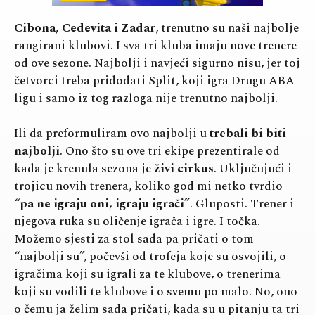
Cibona, Cedevita i Zadar
, trenutno su naši najbolje
rangirani klubovi. I sva tri kluba imaju nove trenere
od ove sezone. Najbolji i navjeći sigurno nisu, jer toj
četvorci treba pridodati Split, koji igra Drugu ABA
ligu i samo iz tog razloga nije trenutno najbolji.
Ili da preformuliram ovo najbolji u
trebali bi biti
najbolji
. Ono što su ove tri ekipe prezentirale od
kada je krenula sezona je
živi cirkus
. Uključujući i
trojicu novih trenera, koliko god mi netko tvrdio
“pa ne igraju oni, igraju igrači”
. Gluposti. Trener i
njegova ruka su oličenje igrača i igre. I točka.
Možemo sjesti za stol sada pa pričati o tom
“najbolji su”, počevši od trofeja koje su osvojili, o
igračima koji su igrali za te klubove, o trenerima
koji su vodili te klubove i o svemu po malo. No, ono
o čemu ja želim sada pričati, kada su u pitanju ta tri