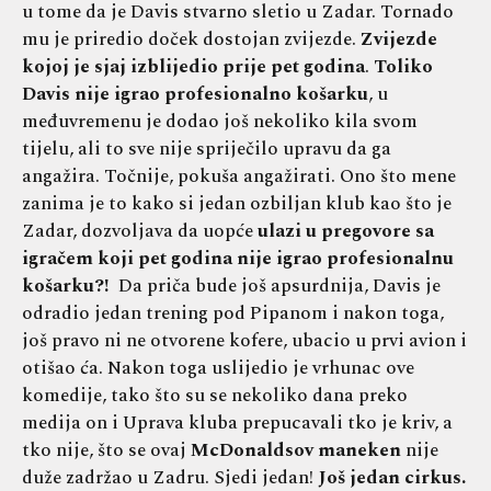
u tome da je Davis stvarno sletio u Zadar. Tornado
mu je priredio doček dostojan zvijezde.
Zvijezde
kojoj je sjaj izblijedio prije pet godina
.
Toliko
Davis nije igrao profesionalno košarku
, u
međuvremenu je dodao još nekoliko kila svom
tijelu, ali to sve nije spriječilo upravu da ga
angažira. Točnije, pokuša angažirati. Ono što mene
zanima je to kako si jedan ozbiljan klub kao što je
Zadar, dozvoljava da uopće
ulazi u pregovore sa
igračem koji pet godina nije igrao profesionalnu
košarku?!
Da priča bude još apsurdnija, Davis je
odradio jedan trening pod Pipanom i nakon toga,
još pravo ni ne otvorene kofere, ubacio u prvi avion i
otišao ća. Nakon toga uslijedio je vrhunac ove
komedije, tako što su se nekoliko dana preko
medija on i Uprava kluba prepucavali tko je kriv, a
tko nije, što se ovaj
McDonaldsov maneken
nije
duže zadržao u Zadru. Sjedi jedan!
Još jedan cirkus.