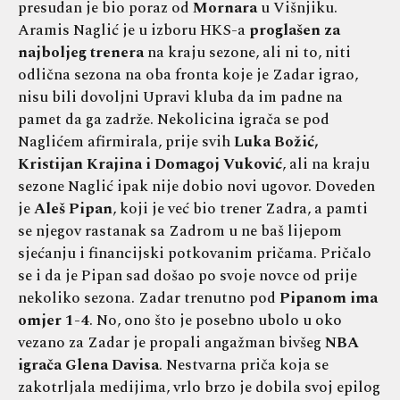
presudan je bio poraz od
Mornara
u Višnjiku.
Aramis Naglić je u izboru HKS-a
proglašen za
najboljeg trenera
na kraju sezone, ali ni to, niti
odlična sezona na oba fronta koje je Zadar igrao,
nisu bili dovoljni Upravi kluba da im padne na
pamet da ga zadrže. Nekolicina igrača se pod
Naglićem afirmirala, prije svih
Luka Božić,
Kristijan Krajina i Domagoj Vuković
, ali na kraju
sezone Naglić ipak nije dobio novi ugovor. Doveden
je
Aleš Pipan
, koji je već bio trener Zadra, a pamti
se njegov rastanak sa Zadrom u ne baš lijepom
sjećanju i financijski potkovanim pričama. Pričalo
se i da je Pipan sad došao po svoje novce od prije
nekoliko sezona. Zadar trenutno pod
Pipanom ima
omjer 1-4
. No, ono što je posebno ubolo u oko
vezano za Zadar je propali angažman bivšeg
NBA
igrača Glena Davisa
. Nestvarna priča koja se
zakotrljala medijima, vrlo brzo je dobila svoj epilog