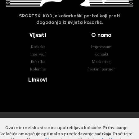
SPORTSKI KOD je košarkaški portal koji prati
događanja iz svijeta košarke.
Vijesti
O nama
Košarka
Impressum
Intervjui
Kontakt
Rubrike
Marketing
Kolumne
Postani partner
Linkovi
Razvoj
Cube IT
Ova internetska stranica upotrebljava kolačiće. Prihvaćanje
kolačića omogućuje optimalno pregledavanje sadržaja. Pročitajte