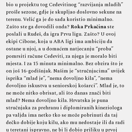
bio u projektu tog Cedevitinog “razvijanja mladih”
prošle sezone, gdje je skupljao doslovno sekune na
terenu. Velić ga je do sada koristio minimalno.
Zašto ste ga dovodili onda?
Roka Prkačina
ste
poslali u Rudeš, da igra Prvu ligu. Zašto? U ovoj
ekipi Cibone, koja u ABA ligi ima ambiciju da
ostane u njoj, a u domaćem natjecanju “proba”
pomrsiti račune Cedeviti, za njega je moralo biti
mjesta. I za 15 minuta minimalno. Bez obzira što je
on još 16-godišnjak. Našim je “stručnjacima” uvijek
isprika “mlad je”, “nema dovoljno kila”, “nema
dovoljno iskustva u seniorskoj košarci”. Mlad je, to
ne može nitko obrisat, ali što danas znači biti
mlad? Nema dovoljno kila. Hrvatska je puna
stručnjaka za prehranu i diplomiranih kineziologa
pa valjda ima netko tko se može pobrinuti da taj
dečko dobije koju kilu, ako mu nedostaje ili da radi
u teretani ispravno, ne bi li dobio priliku u prvoj