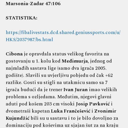
Marsonia-Zadar 47:106
STATISTIKA:
https://fibalivestats.dcd.shared.geniussports.com/u/
HKS/2037987/bs.html
Cibona
je opravdala status velikog favorita na
gostovanju u 1. kolu kod
Međimurja
, jednog od
najmlađih sastava lige (samo dva igrača 2005.
godište). Slavili su uvjerljivu pobjedu od čak +62
razlike. Gosti su stigli na utakmicu samo sa 7
igrača budući da je trener
Ivan Juran
imao velikih
problema s ozljedama. Međutim, njegovi glavni
aduti pod košem 203 cm visoki
Josip
Pavković
i
dvometraši kapetan
Luka Frančešević
i
Zvonimir
Kujundžić
bili su u sastavu i to je bilo dovoljno za
dominaciju pod koševima uz sjajan šut za na kraju