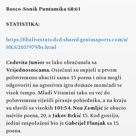
Bosco-Sonik Puntamika 68:61
STATISTIKA:
https://fibalivestats.dcd.shared.geniussports.com/u/
HKS/2037979/bs.html
Cedevita Junior
se lako obračunala sa
Vrijednosnicama.
Osječani su uspjeli u prvom
poluvremenu ubaciti samo 15 poena i nisu mogli
odgovoriti na agresivnu igru domaće momčadi te
visok tempo. Mladi Vitamini tako su već do
poluvremena riješili pitanje pobjednika, a na kraju
su slavili sa visokih
101:54. Noa Zemljić
je ubacio
najviše poena, 20, a
Jakov Brkić
15. Kod gostiju,
jedini raspoloženi bio je
Gabrijel Flanjak
sa 15
poena.