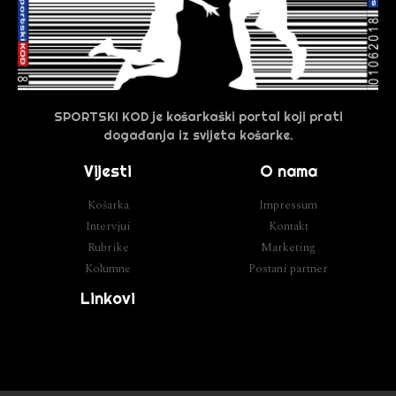
SPORTSKI KOD je košarkaški portal koji prati
događanja iz svijeta košarke.
Vijesti
O nama
Košarka
Impressum
Intervjui
Kontakt
Rubrike
Marketing
Kolumne
Postani partner
Linkovi