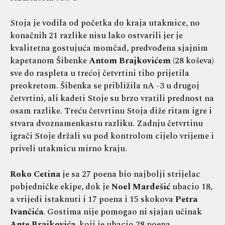
Stoja je vodila od početka do kraja utakmice, no
konačnih 21 razlike nisu lako ostvarili jer je
kvalitetna gostujuća momčad, predvođena sjajnim
kapetanom Šibenke
Antom Brajkovićem
(28 koševa)
sve do raspleta u trećoj četvrtini tiho prijetila
preokretom. Šibenka se približila nA -3 u drugoj
četvrtini, ali kadeti Stoje su brzo vratili prednost na
osam razlike. Treću četvrtinu Stoja diže ritam igre i
stvara dvoznamenkastu razliku. Zadnju četvrtinu
igrači Stoje držali su pod kontrolom cijelo vrijeme i
priveli utakmicu mirno kraju.
Roko Cetina
je sa 27 poena bio najbolji strijelac
pobjedničke ekipe, dok je
Noel Mardešić
ubacio 18,
a vrijedi istaknuti i 17 poena i 15 skokova
Petra
Ivančića
. Gostima nije pomogao ni sjajan učinak
Ante Brajkovića
, koji je ubacio 28 poena.