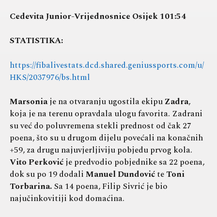
Cedevita Junior-Vrijednosnice Osijek 101:54
STATISTIKA:
https://fibalivestats.dcd.shared.geniussports.com/u/
HKS/2037976/bs.html
Marsonia
je na otvaranju ugostila ekipu
Zadra
,
koja je na terenu opravdala ulogu favorita. Zadrani
su već do poluvremena stekli prednost od čak 27
poena, što su u drugom dijelu povećali na konačnih
+59, za drugu najuvjerljiviju pobjedu prvog kola.
Vito Perković
je predvodio pobjednike sa 22 poena,
dok su po 19 dodali
Manuel Dundović
te
Toni
Torbarina.
Sa 14 poena, Filip Sivrić je bio
najučinkovitiji kod domaćina.