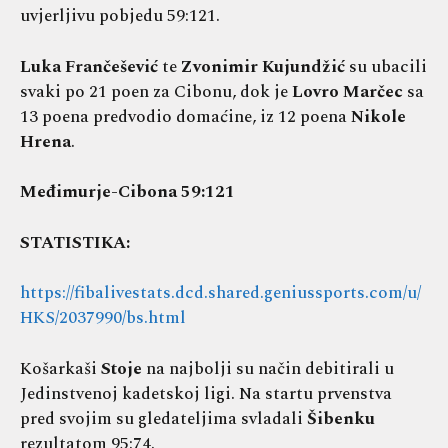
uvjerljivu pobjedu 59:121.
Luka Frančešević
te
Zvonimir Kujundžić
su ubacili
svaki po 21 poen za Cibonu, dok je
Lovro Marčec
sa
13 poena predvodio domaćine, iz 12 poena
Nikole
Hrena
.
Međimurje-Cibona 59:121
STATISTIKA:
https://fibalivestats.dcd.shared.geniussports.com/u/
HKS/2037990/bs.html
Košarkaši
Stoje
na najbolji su način debitirali u
Jedinstvenoj kadetskoj ligi. Na startu prvenstva
pred svojim su gledateljima svladali
Šibenku
rezultatom 95:74.