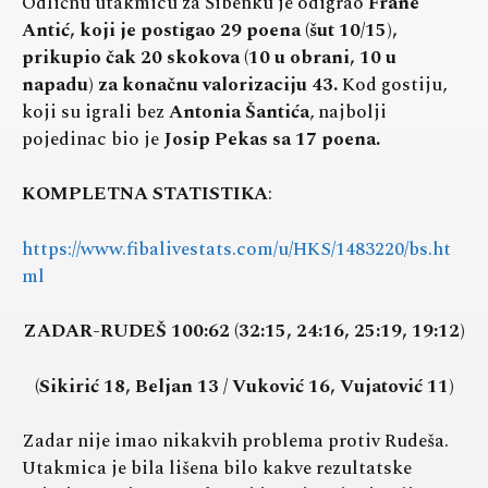
Odličnu utakmicu za Šibenku je odigrao
Frane
Antić, koji je postigao 29 poena (šut 10/15),
prikupio čak 20 skokova (10 u obrani, 10 u
napadu) za konačnu valorizaciju 43.
Kod gostiju,
koji su igrali bez
Antonia Šantića
, najbolji
pojedinac bio je
Josip Pekas sa 17 poena.
KOMPLETNA STATISTIKA
:
https://www.fibalivestats.com/u/HKS/1483220/bs.ht
ml
ZADAR-RUDEŠ 100:62 (32:15, 24:16, 25:19, 19:12)
(Sikirić 18, Beljan 13 / Vuković 16, Vujatović 11)
Zadar nije imao nikakvih problema protiv Rudeša.
Utakmica je bila lišena bilo kakve rezultatske