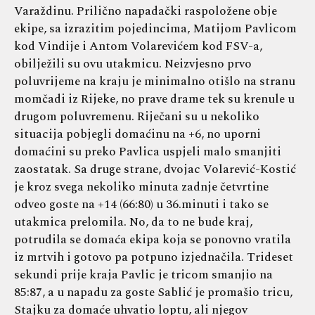
Varaždinu. Prilično napadački raspoložene obje
ekipe, sa izrazitim pojedincima, Matijom Pavlicom
kod Vindije i Antom Volarevićem kod FSV-a,
obilježili su ovu utakmicu. Neizvjesno prvo
poluvrijeme na kraju je minimalno otišlo na stranu
momčadi iz Rijeke, no prave drame tek su krenule u
drugom poluvremenu. Riječani su u nekoliko
situacija pobjegli domaćinu na +6, no uporni
domaćini su preko Pavlica uspjeli malo smanjiti
zaostatak. Sa druge strane, dvojac Volarević-Kostić
je kroz svega nekoliko minuta zadnje četvrtine
odveo goste na +14 (66:80) u 36.minuti i tako se
utakmica prelomila. No, da to ne bude kraj,
potrudila se domaća ekipa koja se ponovno vratila
iz mrtvih i gotovo pa potpuno izjednačila. Trideset
sekundi prije kraja Pavlic je tricom smanjio na
85:87, a u napadu za goste Sablić je promašio tricu,
Stajku za domaće uhvatio loptu, ali njegov