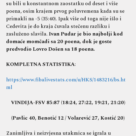
su bili u konstantnom zaostatku od deset i više
poena, osim krajem prvog poluvremena kada su se
primakli na -5 (35:40). Ipak više od toga nije išlo i
Cedevita je do kraja čuvala stečenu razliku i
zasluženo slavila.
Ivan Pudar je bio najbolji kod
domaće momčadi sa 20 poena, dok je goste
predvodio Lovro Došen sa 18 poena.
KOMPLETNA STATISTIKA
:
https://www.fibalivestats.com/u/HKS/1483216/bs.ht
ml
VINDIJA-FSV 85:87 (18:24, 27:22, 19:21, 21:20)
(Pavlic 40, Benotić 12 / Volarević 27, Kostić 20)
Zanimljiva i neizvjesna utakmica se igrala u