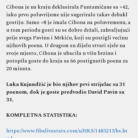
Cibona je na kraju deklasirala Puntamičane sa +42,
iako prvo poluvrijeme nije sugeriralo takav debakl
gostiju. Samo +8 je imala Cibona na poluvremenu, a
u tom periodu gosti su se dobro držali, zahvaljujući
prije svega Pavinu i Mrkiću, koji su postigli većinu
njihovih poena. U drugom su dijelu stvari sjele na
svoje mjesto, Cibona je ubacila u višu brzinu i
potopila goste do kraja sa 66 postignutih poena za
20 minuta.
Luka Kujundžić je bio njihov prvi strijelac sa 31
poenom, dok je goste predvodio David Pavin sa
31.
KOMPLETNA STATISTIKA:
https://www.fibalivestats.com/u/HKS/1483213/bs.ht