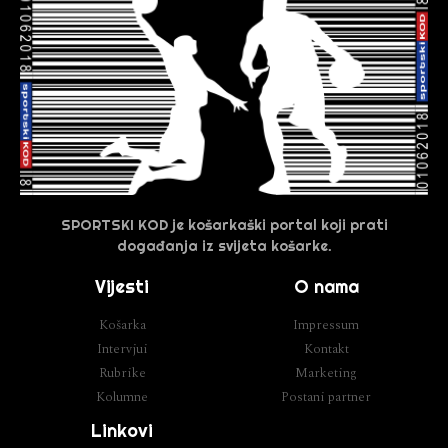
SPORTSKI KOD je košarkaški portal koji prati
događanja iz svijeta košarke.
Vijesti
O nama
Košarka
Impressum
Intervjui
Kontakt
Rubrike
Marketing
Kolumne
Postani partner
Linkovi