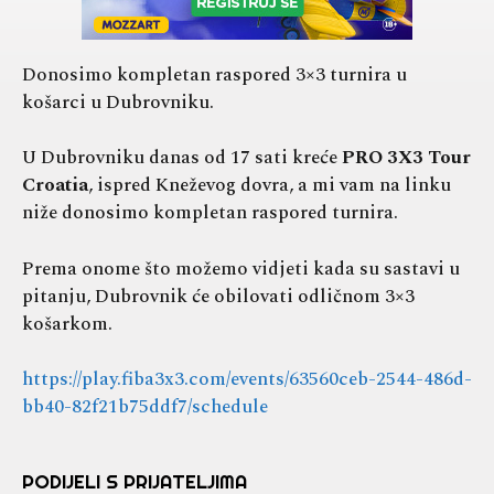
Donosimo kompletan raspored 3×3 turnira u
košarci u Dubrovniku.
U Dubrovniku danas od 17 sati kreće
PRO 3X3 Tour
Croatia
, ispred Kneževog dovra, a mi vam na linku
niže donosimo kompletan raspored turnira.
Prema onome što možemo vidjeti kada su sastavi u
pitanju, Dubrovnik će obilovati odličnom 3×3
košarkom.
https://play.fiba3x3.com/events/63560ceb-2544-486d-
bb40-82f21b75ddf7/schedule
PODIJELI S PRIJATELJIMA