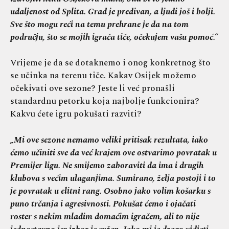
udaljenost od Splita. Grad je predivan, a ljudi još i bolji.
Sve što mogu reći na temu prehrane je da na tom
području, što se mojih igrača tiče, očekujem vašu pomoć.“
Vrijeme je da se dotaknemo i onog konkretnog što
se učinka na terenu tiče. Kakav Osijek možemo
očekivati ove sezone? Jeste li već pronašli
standardnu petorku koja najbolje funkcionira?
Kakvu ćete igru pokušati razviti?
„Mi ove sezone nemamo veliki pritisak rezultata, iako
ćemo učiniti sve da već krajem ove ostvarimo povratak u
Premijer ligu. Ne smijemo zaboraviti da ima i drugih
klubova s većim ulaganjima. Sumirano, želja postoji i to
je povratak u elitni rang. Osobno jako volim košarku s
puno trčanja i agresivnosti. Pokušat ćemo i ojačati
roster s nekim mladim domaćim igračem, ali to nije