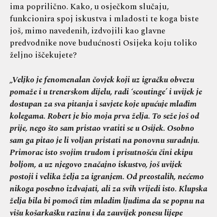
ima poprilično. Kako, u osječkom slučaju,
funkcionira spoj iskustva i mladosti te koga biste
još, mimo navedenih, izdvojili kao glavne
predvodnike nove budućnosti Osijeka koju toliko
željno iščekujete?
„Veljko je fenomenalan čovjek koji uz igračku obvezu
pomaže i u trenerskom dijelu, radi ‘scoutinge’ i uvijek je
dostupan za sva pitanja i savjete koje upućuje mlađim
kolegama. Robert je bio moja prva želja. To seže još od
prije, nego što sam pristao vratiti se u Osijek. Osobno
sam ga pitao je li voljan pristati na ponovnu suradnju.
Primorac isto svojim trudom i prisutnošću čini ekipu
boljom, a uz njegovo značajno iskustvo, još uvijek
postoji i velika želja za igranjem. Od preostalih, nećemo
nikoga posebno izdvajati, ali za svih vrijedi isto. Klupska
želja bila bi pomoći tim mladim ljudima da se popnu na
višu košarkašku razinu i da zauvijek ponesu lijepe