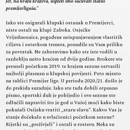
jer, na kraju krajeva, uspjeli smo sačuvati status
premijerligaša.“
Iako ste osigurali klupski ostanak u Premijerci,
niste ostali na klupi Zaboka. Osječke
Vrijednosnice, pogođene neispunjavanjem vlastitih
ciljeva i ostavkom trenera, ponudile su Vam priliku
za povratak. Ne zaboravimo kako ste iste vodili u
razdoblju nešto kraćem od dvije godine. Brokere ste
preuzeli početkom 2019. te krajem sezone ostvarili
najbolji plasman u klupskoj povijesti. Peto mjesto
na tablici Premijer lige. U periodu 2020./21. došlo je
do prekida suradnje. Iako ste tada dobili otpusno
pismo, sportski duh je pobijedio i ove sezone ste
odlučili napraviti što je god u Vašoj moći kako biste
pokušali Osijeku vratiti „staru slavu“. Kakvo Vas je
stanje dočekalo u svlačionici početkom sezone?
Rijetki su „preživjeli“ i ostali u rosteru. Neka su