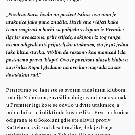
„Pozdrav Sara, hvala na pozivu! Istina, ova nam je
utakmica jako puno značila. Htjeli smo vidjeti kako
ćemo reagirati u borbi za pobjedu s ekipom iz Premijer
lige jer ove sezone, prije srijede, s ekipom iz tog ranga
nismo odigrali niti prijateljsku utakmicu, što je još jedna
jako bitna stavka. Mislim da rastemo kao momčad i da
postajemo prava ‘klapa’. Ovo je povijesni ulazak kluba u
završnicu Kupa i gledamo na ovo kao nagradu za sav
dosadašnji rad.“
Prisjetimo se, lani ste sa svojim tadašnjim klubom,
točnije Zabokom, završili u doigravanju za ostanak
u Premijer ligi koje se odvilo u dvije utakmice, a
pobjednika je izdiktirala koš razlika. Prva utakmica
odigrana je u Sokolani gdje ste slavili protiv
Kaštelana s više od deset razlike, dok je druga