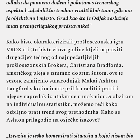
odluku da ponovno dođem i pokušam s trenerskog
aspekta i zajedničkim trudom vratiti klub tamo gdje mu
je objektivno i mjesto. Grad kao što je Osijek zaslužuje
imati premijerligaškog predstavnika!“
Kako biste okarakterizirali prošlosezonsku igru
VROS-a i što biste vi ove godine htjeli napraviti
drugačije? Jednog od najupečatljivijih
prošlosezonskih Brokera, Christiana Bradforda,
američkog pleja s iznimno dobrim šutom, ove je
sezone zamijenio sunarodnjak Makai Ashton
Langford s kojim imate priliku raditi i pratiti
njegov napredak iz utakmice u utakmicu. S obzirom
na individualnu statistiku, možemo reći kako
ozbiljno prati trend svog prethodnika. Kako se
Ashton prilagodio na osječke izazove?
„Izrazito je teško komentirati situaciju u kojoj nisam bio