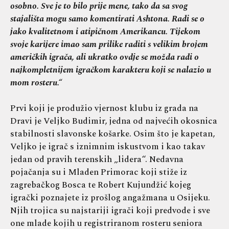
osobno. Sve je to bilo prije mene, tako da sa svog
stajališta mogu samo komentirati Ashtona. Radi se o
jako kvalitetnom i atipičnom Amerikancu. Tijekom
svoje karijere imao sam prilike raditi s velikim brojem
američkih igrača, ali ukratko ovdje se možda radi o
najkompletnijem igračkom karakteru koji se nalazio u
mom rosteru.“
Prvi koji je produžio vjernost klubu iz grada na
Dravi je Veljko Budimir, jedna od najvećih okosnica
stabilnosti slavonske košarke. Osim što je kapetan,
Veljko je igrač s iznimnim iskustvom i kao takav
jedan od pravih terenskih „lidera“. Nedavna
pojačanja su i Mladen Primorac koji stiže iz
zagrebačkog Bosca te Robert Kujundžić kojeg
igrački poznajete iz prošlog angažmana u Osijeku.
Njih trojica su najstariji igrači koji predvode i sve
one mlade kojih u registriranom rosteru seniora