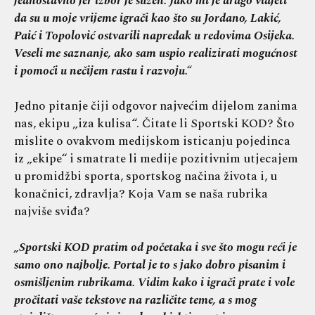
jednostavno jer izbor je sužen. Jako mi je drago vidjeti
da su u moje vrijeme igrači kao što su Jordano, Lakić,
Paić i Topolović ostvarili napredak u redovima Osijeka.
Veseli me saznanje, ako sam uspio realizirati mogućnost
i pomoći u nečijem rastu i razvoju.“
Jedno pitanje čiji odgovor najvećim dijelom zanima
nas, ekipu „iza kulisa“. Čitate li Sportski KOD? Što
mislite o ovakvom medijskom isticanju pojedinca
iz „ekipe“ i smatrate li medije pozitivnim utjecajem
u promidžbi sporta, sportskog načina života i, u
konačnici, zdravlja? Koja Vam se naša rubrika
najviše sviđa?
„Sportski KOD pratim od početaka i sve što mogu reći je
samo ono najbolje. Portal je to s jako dobro pisanim i
osmišljenim rubrikama. Vidim kako i igrači prate i vole
pročitati vaše tekstove na različite teme, a s mog