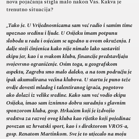
nova pojačanja stigla malo nakon Vas. Kakva je
trenutno situacija?
„Tako je. U Vrijednosnicama sam već radio i samim time
upoznao sredinu i ljude. U Osijeku imam potpunu
slobodu u radu i osjećam se ugodno u ovom okruženju. I
dalje stoji činjenica kako nije nimalo lako sastaviti
ekipu jer, kao i u svakom klubu, financije predstavljaju
svojevrsno ograničenje. Osim toga, u geografskom
aspektu, Zagrebu smo malo daleko, a na tom području je
ipak akumulirana većina klubova. U startu je puno teže
ovdje dovesti mladog i talentiranog igrača, pogotovo
ako dolazi iz velike sredine. Kako sam već vodio ekipu
Osijeka, imao sam iznimno dobru suradnju s glavnim
sponzorom kluba, gosp. Hrkačem koji je izdvojio
sredstva za razvoj ovog kluba kao rijetko koji pojedinac
povezan uz hrvatski sport, kao i s direktorom VROS-a,
gosp. Renatom Martinkom. Sve je to utjecalo na moju