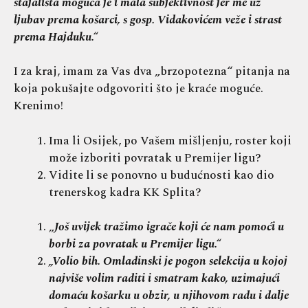
stajališta moguća je i mala subjektivnost jer me uz
ljubav prema košarci, s gosp. Vidakovićem veže i strast
prema Hajduku.“
I za kraj, imam za Vas dva „brzopotezna“ pitanja na
koja pokušajte odgovoriti što je kraće moguće.
Krenimo!
Ima li Osijek, po Vašem mišljenju, roster koji
može izboriti povratak u Premijer ligu?
Vidite li se ponovno u budućnosti kao dio
trenerskog kadra KK Splita?
„
Još uvijek tražimo igrače koji će nam pomoći u
borbi za povratak u Premijer ligu.“
„Volio bih. Omladinski je pogon selekcija u kojoj
najviše volim raditi i smatram kako, uzimajući
domaću košarku u obzir, u njihovom radu i dalje