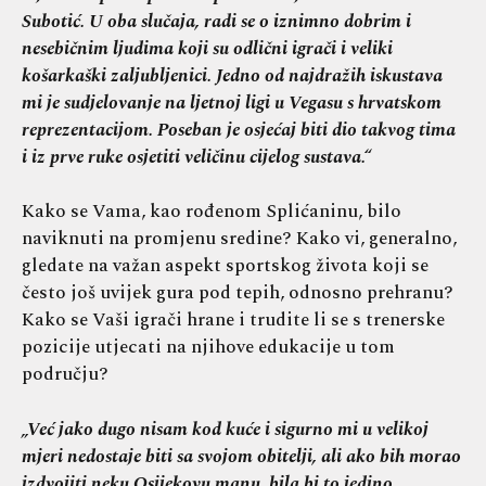
Subotić. U oba slučaja, radi se o iznimno dobrim i
nesebičnim ljudima koji su odlični igrači i veliki
košarkaški zaljubljenici. Jedno od najdražih iskustava
mi je sudjelovanje na ljetnoj ligi u Vegasu s hrvatskom
reprezentacijom. Poseban je osjećaj biti dio takvog tima
i iz prve ruke osjetiti veličinu cijelog sustava.“
Kako se Vama, kao rođenom Splićaninu, bilo
naviknuti na promjenu sredine? Kako vi, generalno,
gledate na važan aspekt sportskog života koji se
često još uvijek gura pod tepih, odnosno prehranu?
Kako se Vaši igrači hrane i trudite li se s trenerske
pozicije utjecati na njihove edukacije u tom
području?
„Već jako dugo nisam kod kuće i sigurno mi u velikoj
mjeri nedostaje biti sa svojom obitelji, ali ako bih morao
izdvojiti neku Osijekovu manu, bila bi to jedino