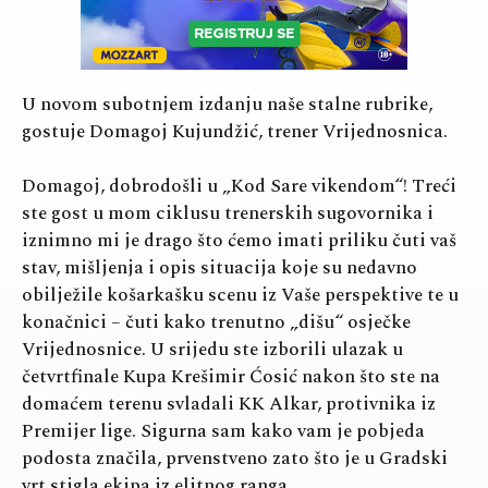
U novom subotnjem izdanju naše stalne rubrike,
gostuje Domagoj Kujundžić, trener Vrijednosnica.
Domagoj, dobrodošli u „Kod Sare vikendom“! Treći
ste gost u mom ciklusu trenerskih sugovornika i
iznimno mi je drago što ćemo imati priliku čuti vaš
stav, mišljenja i opis situacija koje su nedavno
obilježile košarkašku scenu iz Vaše perspektive te u
konačnici – čuti kako trenutno „dišu“ osječke
Vrijednosnice. U srijedu ste izborili ulazak u
četvrtfinale Kupa Krešimir Ćosić nakon što ste na
domaćem terenu svladali KK Alkar, protivnika iz
Premijer lige. Sigurna sam kako vam je pobjeda
podosta značila, prvenstveno zato što je u Gradski
vrt stigla ekipa iz elitnog ranga.