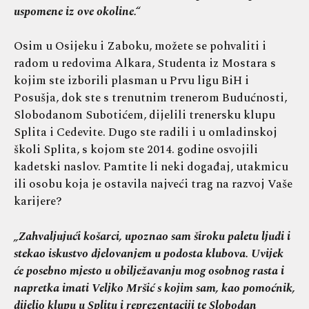
uspomene iz ove okoline.“
Osim u Osijeku i Zaboku, možete se pohvaliti i
radom u redovima Alkara, Studenta iz Mostara s
kojim ste izborili plasman u Prvu ligu BiH i
Posušja, dok ste s trenutnim trenerom Budućnosti,
Slobodanom Subotićem, dijelili trenersku klupu
Splita i Cedevite. Dugo ste radili i u omladinskoj
školi Splita, s kojom ste 2014. godine osvojili
kadetski naslov. Pamtite li neki događaj, utakmicu
ili osobu koja je ostavila najveći trag na razvoj Vaše
karijere?
„Zahvaljujući košarci, upoznao sam široku paletu ljudi i
stekao iskustvo djelovanjem u podosta klubova. Uvijek
će posebno mjesto u obilježavanju mog osobnog rasta i
napretka imati Veljko Mršić s kojim sam, kao pomoćnik,
dijelio klupu u Splitu i reprezentaciji te Slobodan