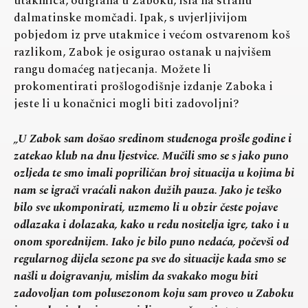
utakmica, odigrana u Zaboku, išla na stranu
dalmatinske momčadi. Ipak, s uvjerljivijom
pobjedom iz prve utakmice i većom ostvarenom koš
razlikom, Zabok je osigurao ostanak u najvišem
rangu domaćeg natjecanja. Možete li
prokomentirati prošlogodišnje izdanje Zaboka i
jeste li u konačnici mogli biti zadovoljni?
„U Zabok sam došao sredinom studenoga prošle godine i
zatekao klub na dnu ljestvice. Mučili smo se s jako puno
ozljeda te smo imali popriličan broj situacija u kojima bi
nam se igrači vraćali nakon dužih pauza. Jako je teško
bilo sve ukomponirati, uzmemo li u obzir česte pojave
odlazaka i dolazaka, kako u redu nositelja igre, tako i u
onom sporednijem. Iako je bilo puno nedaća, počevši od
regularnog dijela sezone pa sve do situacije kada smo se
našli u doigravanju, mislim da svakako mogu biti
zadovoljan tom polusezonom koju sam proveo u Zaboku