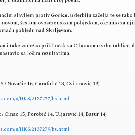
ior
, u utakmici na mali broj poena.
maćim slavljem protiv
Gorice
, u derbiju začelja te se tak
e novom, šestom ovosezonskom pobjedom, okrunio za njih 
 domaću pobjedu nad
Škrljevom
.
ca
i tako zadržao priključak sa Cibonom u vrhu tablice, 
nastavio sa lošim rezultatima.
5 / Novačić 16, Garafolić 13, Cvitanović 13)
rts.com/u/HKS/2137277/bs.html
2 / Cinac 15, Porobić 14, Uljarević 14, Batur 14)
rts.com/u/HKS/2137279/bs.html