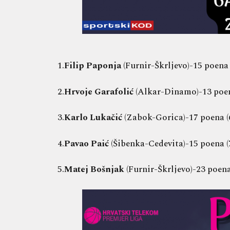
1.
Filip Paponja
(Furnir-Škrljevo)-15 poena (
2.
Hrvoje Garafolić
(Alkar-Dinamo)-13 poena 
3.
Karlo Lukačić
(Zabok-Gorica)-17 poena (6/
4.
Pavao Paić
(Šibenka-Cedevita)-15 poena (7/
5.
Matej Bošnjak
(Furnir-Škrljevo)-23 poena 