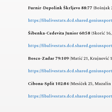
Furnir-Depolink Škrljevo 88:77
(Bošnjak 2
https://fibalivestats.dcd.shared.geniusspo
Šibenka-Cedevita Junior 60:58
(Skorić 16,
https://fibalivestats.dcd.shared.geniusspo
Bosco-Zadar 79:109
(Matić 21, Krajnović 1
https://fibalivestats.dcd.shared.geniusspo
Cibona-Split 102:84
(Mesiček 25, Mazalin 1
https://fibalivestats.dcd.shared.geniusspo