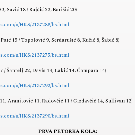
3, Savić 18 / Rajčić 23, Barišić 20)
rts.com/u/HKS/2137288/bs.html
 Paić 15 / Topolović 9, Serdarušić 8, Kučić 8, Šabić 8)
rts.com/u/HKS/2137275/bs.html
7 / Šantelj 22, Davis 14, Lakić 14, Čampara 14)
rts.com/u/HKS/2137292/bs.html
1, Aranitović 11, Radovčić 11 / Gizdavčić 14, Sullivan 12)
rts.com/u/HKS/2137290/bs.html
PRVA PETORKA KOLA: