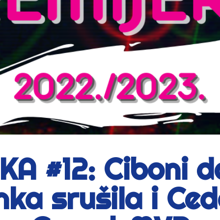
A #12: Ciboni de
nka srušila i Ced