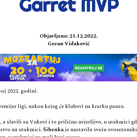
Garret MVP
Objavljeno:
21.12.2022.
Goran Vidaković
oj 2022. godini.
remijer ligi, nakon kojeg će klubovi na kratku pauzu.
t
, a slavili su Vukovi i to prilično uvjerljivo, u utakmici g
odstvo na utakmici.
Šibenka
je nastavila svoju ovosezonsk