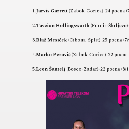
1.
Jarvis Garrett
(Zabok-Gorica)-24 poena (7/1
2.
Taveion Hollingsworth
(Furnir-Škrljevo)-
3.
Blaž Mesiček
(Cibona-Split)-25 poena (7/9
4.
Marko Perović
(Zabok-Gorica)-22 poena (7
5.
Leon Šantelj
(Bosco-Zadar)-22 poena (8/10