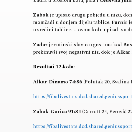
Zadra u prošlom kolu, pala i
Cedevita Jun
Zabok
je upisao drugu pobjedu u nizu, do
momčadi u donjem dijelu tablice.
Furnir
j
u sredini tablice. U ovom kolu upisali su
Zadar
je rutinski slavio u gostima kod
Bos
prekinuvši svoj negativni niz, dok je
Alkar
Rezultati 12.kola:
Alkar-Dinamo 74:86
(Polutak 20, Svalina 1
https://fibalivestats.dcd.shared.geniusspo
Zabok-Gorica 91:84
(Garrett 24, Perović 2
https://fibalivestats.dcd.shared.geniusspo