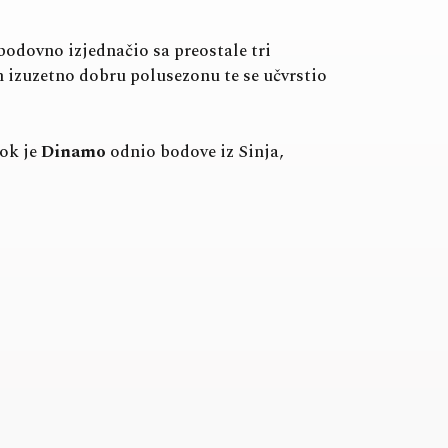
o bodovno izjednačio sa preostale tri
izuzetno dobru polusezonu te se učvrstio
dok je
Dinamo
odnio bodove iz Sinja,