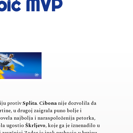
ebić MVP
iju protiv
Splita
.
Cibona
nije dozvolila da
tine, u drugoj zaigrala puno bolje i
rovela najbolja i naraspoloženija petorka,
ola ugostio
Škrljevo
, koje ga je iznenadilo u