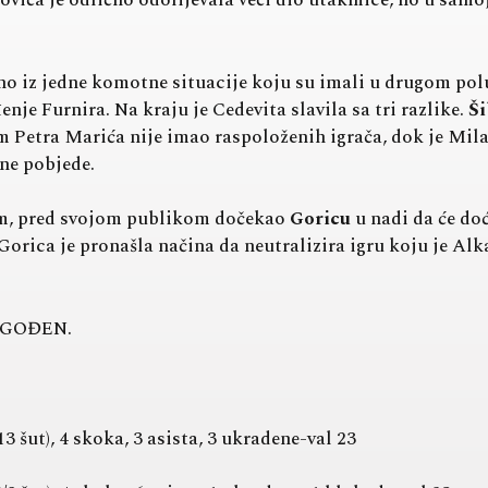
ća je odlično odolijevala veći dio utakmice, no u samoj 
 no iz jedne komotne situacije koju su imali u drugom polu
je Furnira. Na kraju je Cedevita slavila sa tri razlike.
Š
m Petra Marića nije imao raspoloženih igrača, dok je Mil
rne pobjede.
m, pred svojom publikom dočekao
Goricu
u nadi da će doć
 Gorica je pronašla načina da neutralizira igru koju je Al
DGOĐEN.
 šut), 4 skoka, 3 asista, 3 ukradene-val 23