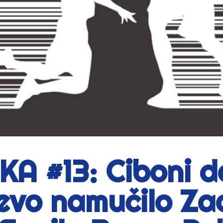
A #13: Ciboni de
ljevo namučilo Za