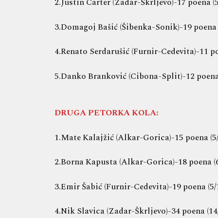
2.Justin Carter (Zadar-Škrljevo)-17 poena (5
3.Domagoj Bašić (Šibenka-Sonik)-19 poena (7
4.Renato Serdarušić (Furnir-Cedevita)-11 poe
5.Danko Branković (Cibona-Split)-12 poena (
DRUGA PETORKA KOLA:
1.Mate Kalajžić (Alkar-Gorica)-15 poena (5/1
2.Borna Kapusta (Alkar-Gorica)-18 poena (6/
3.Emir Šabić (Furnir-Cedevita)-19 poena (5/1
4.Nik Slavica (Zadar-Škrljevo)-34 poena (14/