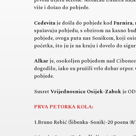
prvom dijelu sezone. Momčad Damira Rajkovi
više i došao do pobjede.
Cedevita
je došla do pobjede kod
Furnira
,
spašavaju pobjedu, s obzirom na kasno buđen
pobjede, ovoga puta nas Sonikom, koji osi
početka, što ju je na kraju i dovelo do sigu
Alkar
je, osokoljen pobjedom nad Cibono
dogodilo, iako su pružili vrlo dobar otpor.
pobjede.
Susret
Vrijednosnice Osijek-Zabok
je O
PRVA PETORKA KOLA:
1.Bruno Rebić (Šibenka-Sonik)-20 poena (8/13