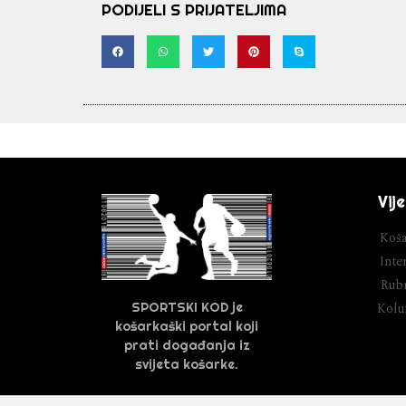
PODIJELI S PRIJATELJIMA
Vije
Koša
Inter
Rubr
SPORTSKI KOD je
Kol
košarkaški portal koji
prati događanja iz
svijeta košarke.