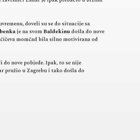
završnici Zadar je ipak prebacio u brzinu
vremenu, doveli su se do situacije sa
ibenka
je na svom
Baldekinu
došla do nove
ačičeva momčad bila silno motivirana od
i do nove pobjede. Ipak, to se nije
kar pružio u Zagrebu i tako došla do