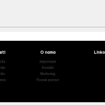
sti
O nama
Linko
rka
Impressum
vjui
Kontakt
ike
Marketing
umne
Postani partner