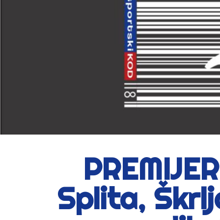
PREMIJERK
Splita, Škr