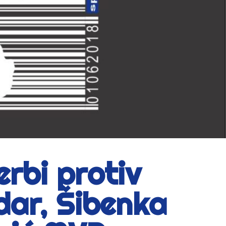
rbi protiv
dar, Šibenka