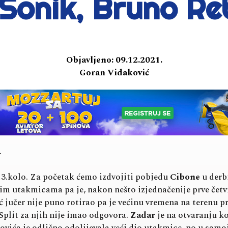
 Sonik, Bruno R
Objavljeno:
09.12.2021.
Goran Vidaković
.
 13.kolo. Za početak ćemo izdvojiti pobjedu
Cibone
u derb
im utakmicama pa je, nakon nešto izjednačenije prve četvr
ć jučer nije puno rotirao pa je većinu vremena na terenu p
 Split za njih nije imao odgovora.
Zadar
je na otvaranju k