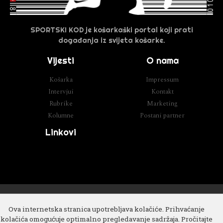
SPORTSKI KOD je košarkaški portal koji prati
događanja iz svijeta košarke.
Vijesti
O nama
Košarka
Impressum
Intervjui
Kontakt
Rubrike
Marketing
Kolumne
Postani partner
Linkovi
Razvoj
Cube IT
Ova internetska stranica upotrebljava kolačiće. Prihvaćanje
kolačića omogućuje optimalno pregledavanje sadržaja. Pročitajte