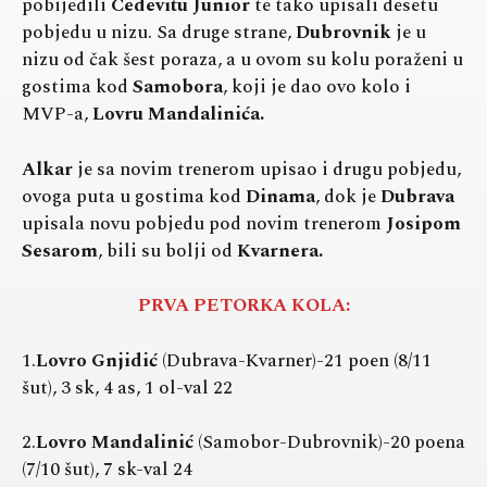
pobijedili
Cedevitu Junior
te tako upisali desetu
pobjedu u nizu. Sa druge strane,
Dubrovnik
je u
nizu od čak šest poraza, a u ovom su kolu poraženi u
gostima kod
Samobora
, koji je dao ovo kolo i
MVP-a,
Lovru Mandalinića.
Alkar
je sa novim trenerom upisao i drugu pobjedu,
ovoga puta u gostima kod
Dinama
, dok je
Dubrava
upisala novu pobjedu pod novim trenerom
Josipom
Sesarom
, bili su bolji od
Kvarnera.
PRVA PETORKA KOLA:
1.
Lovro Gnjidić
(Dubrava-Kvarner)-21 poen (8/11
šut), 3 sk, 4 as, 1 ol-val 22
2.
Lovro Mandalinić
(Samobor-Dubrovnik)-20 poena
(7/10 šut), 7 sk-val 24