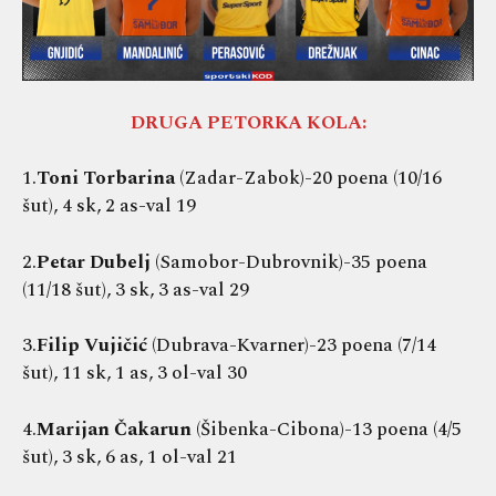
DRUGA PETORKA KOLA:
1.
Toni Torbarina
(Zadar-Zabok)-20 poena (10/16
šut), 4 sk, 2 as-val 19
2.
Petar Dubelj
(Samobor-Dubrovnik)-35 poena
(11/18 šut), 3 sk, 3 as-val 29
3.
Filip Vujičić
(Dubrava-Kvarner)-23 poena (7/14
šut), 11 sk, 1 as, 3 ol-val 30
4.
Marijan Čakarun
(Šibenka-Cibona)-13 poena (4/5
šut), 3 sk, 6 as, 1 ol-val 21