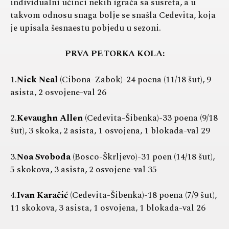
individualni učinci nekih igrača sa susreta, a u
takvom odnosu snaga bolje se snašla Cedevita, koja
je upisala šesnaestu pobjedu u sezoni.
PRVA PETORKA KOLA:
1.
Nick Neal
(Cibona-Zabok)-24 poena (11/18 šut), 9
asista, 2 osvojene-val 26
2.
Kevaughn Allen
(Cedevita-Šibenka)-33 poena (9/18
šut), 3 skoka, 2 asista, 1 osvojena, 1 blokada-val 29
3.
Noa Svoboda
(Bosco-Škrljevo)-31 poen (14/18 šut),
5 skokova, 3 asista, 2 osvojene-val 35
4.
Ivan Karačić
(Cedevita-Šibenka)-18 poena (7/9 šut),
11 skokova, 3 asista, 1 osvojena, 1 blokada-val 26