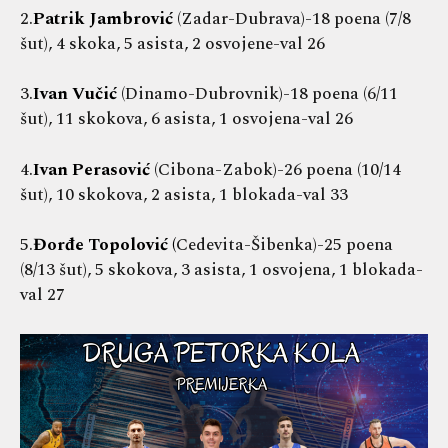
2.
Patrik Jambrović
(Zadar-Dubrava)-18 poena (7/8
šut), 4 skoka, 5 asista, 2 osvojene-val 26
3.
Ivan Vučić
(Dinamo-Dubrovnik)-18 poena (6/11
šut), 11 skokova, 6 asista, 1 osvojena-val 26
4.
Ivan Perasović
(Cibona-Zabok)-26 poena (10/14
šut), 10 skokova, 2 asista, 1 blokada-val 33
5.
Đorđe Topolović (
Cedevita-Šibenka)-25 poena
(8/13 šut), 5 skokova, 3 asista, 1 osvojena, 1 blokada-
val 27