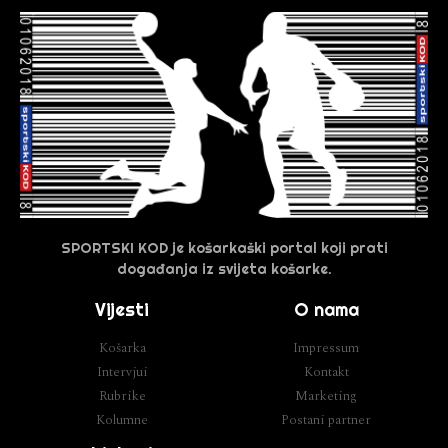
SPORTSKI KOD je košarkaški portal koji prati
događanja iz svijeta košarke.
Vijesti
O nama
Košarka
Impressum
Intervjui
Kontakt
Rubrike
Marketing
Kolumne
Postani partner