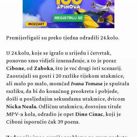
Premijerligaši su preko tjedna odradili 24.kolo.
U 24.kolu, koje se igralo u srijedu i četvrtak,
ponovno smo vidjeli iznenađenje, a to je poraz
Cibone
, od
Zaboka
, što je već drugi isti scenarij.
Zaostajali su gosti i 20 razlike tijekom utakmice,
ali malo po malo, momčad
Ivana Tomasa
je spuštala
razliku, da bi do konačnog preokreta i pobjede,
došli u posljednjim sekundama utakmice, dvicom
Nicka Neala.
Odličnu utakmicu, dostojnu titule
MPV-a kola, odradio je opet
Dino Cinac
, koji je
Ciboni isporučio čak 39 poena.