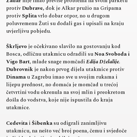
Zadar
nije imao previše problema na svom parketu
protiv
Dubrave,
dok je Alkar pružio na Gripama
protiv
Splita
vrlo dobar otpor, no u drugom
poluvremenu Žuti su dodali gas i upisali na kraju
uvjerljivu pobjedu.
Škrljevo
je očekivano slavilo na gostovanju kod
Bosca, odličnu utakmicu odradili su
Noa Svoboda i
Vigo Bart
, mlade snage momčadi
Edija Dželalije
.
Dubrovnik
je nakon prvog dijela utakmice protiv
Dinama
u Zagrebu imao sve u svojim rukama i
lijepu prednost, no domaća je momčad u trećoj
četvrtini vodu okrenula na svoj mlin i preokretom
došla do vodstva, koje nije ispustila do kraja
utakmice.
Cedevita
i
Šibenka
su odigrali zanimljivu
utakmicu, na nešto već broj poena, čemu i svjedoče