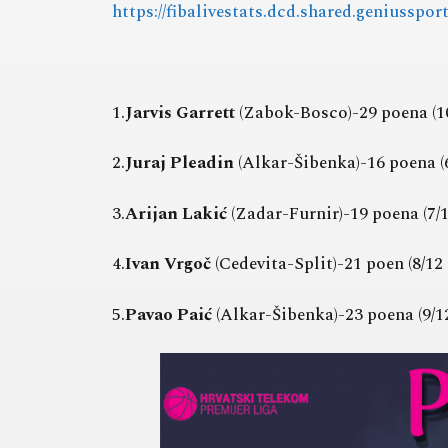
https://fibalivestats.dcd.shared.geniusspo
1.
Jarvis Garrett
(Zabok-Bosco)-29 poena (10/
2.
Juraj Pleadin
(Alkar-Šibenka)-16 poena (6/
3.
Arijan Lakić
(Zadar-Furnir)-19 poena (7/11
4.
Ivan Vrgoč
(Cedevita-Split)-21 poen (8/12 
5.
Pavao Paić
(Alkar-Šibenka)-23 poena (9/12