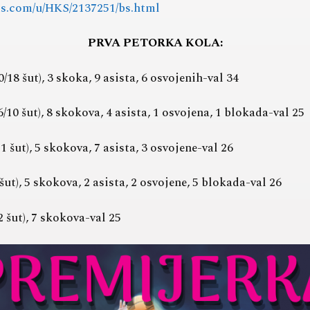
rts.com/u/HKS/2137251/bs.html
PRVA PETORKA KOLA:
18 šut), 3 skoka, 9 asista, 6 osvojenih-val 34
10 šut), 8 skokova, 4 asista, 1 osvojena, 1 blokada-val 25
 šut), 5 skokova, 7 asista, 3 osvojene-val 26
šut), 5 skokova, 2 asista, 2 osvojene, 5 blokada-val 26
 šut), 7 skokova-val 25