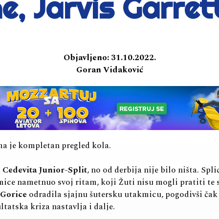
e, Jarvis Garre
Objavljeno:
31.10.2022.
Goran Vidaković
ama je kompletan pregled kola.
a
Cedevita Junior-Split
, no od derbija nije bilo ništa. Spl
mice nametnuo svoj ritam, koji Žuti nisu mogli pratiti te 
Gorice
odradila sjajnu šutersku utakmicu, pogodivši čak 2
ltatska kriza nastavlja i dalje.