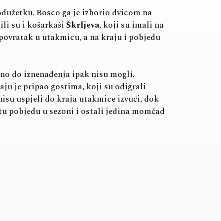
odužetku. Bosco ga je izborio dvicom na
li su i košarkaši
Škrljeva
, koji su imali na
povratak u utakmicu, a na kraju i pobjedu
, no do iznenađenja ipak nisu mogli.
raju je pripao gostima, koji su odigrali
 nisu uspjeli do kraja utakmice izvući, dok
tu pobjedu u sezoni i ostali jedina momčad