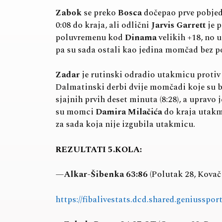
Zabok
se preko
Bosca
dočepao prve pobjede
0:08 do kraja, ali odlični
Jarvis Garrett
je p
poluvremenu kod
Dinama
velikih +18, no 
pa su sada ostali kao jedina momčad bez po
Zadar
je rutinski odradio utakmicu proti
Dalmatinski derbi dvije momčadi koje su bi
sjajnih prvih deset minuta (8:28), a upravo 
su momci
Damira Milačića
do kraja utakmi
za sada koja nije izgubila utakmicu.
REZULTATI 5.KOLA:
—
Alkar-Šibenka 63:86
(Polutak 28, Kovač 
https://fibalivestats.dcd.shared.geniusspo