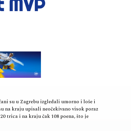
tt MVP
ićani su u Zagrebu izgledali umorno i loše i
su na kraju upisali neočekivano visok poraz
0 trica i na kraju čak 108 poena, što je