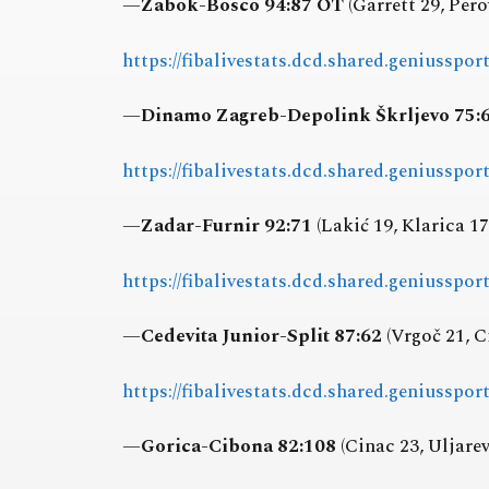
—
Zabok-Bosco 94:87 OT
(Garrett 29, Pero
https://fibalivestats.dcd.shared.geniusspo
—
Dinamo Zagreb-Depolink Škrljevo 75:
https://fibalivestats.dcd.shared.geniusspo
—
Zadar-Furnir 92:71
(Lakić 19, Klarica 17
https://fibalivestats.dcd.shared.geniusspo
—
Cedevita Junior-Split 87:62
(Vrgoč 21, C
https://fibalivestats.dcd.shared.geniusspo
—
Gorica-Cibona 82:108
(Cinac 23, Uljarev