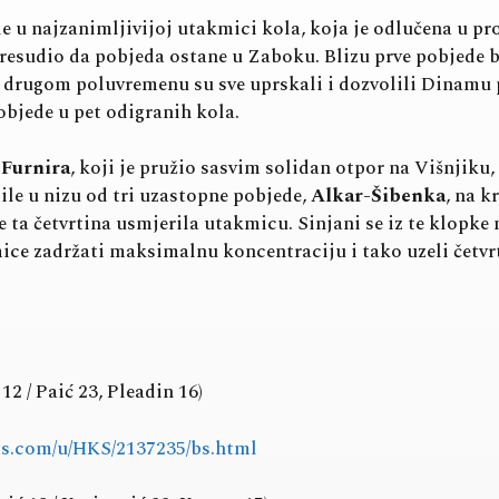
 u najzanimljivijoj utakmici kola, koja je odlučena u pr
resudio da pobjeda ostane u Zaboku. Blizu prve pobjede bi
u drugom poluvremenu su sve uprskali i dozvolili Dinamu 
bjede u pet odigranih kola.
v
Furnira
, koji je pružio sasvim solidan otpor na Višnjiku
le u nizu od tri uzastopne pobjede,
Alkar-Šibenka
, na k
je ta četvrtina usmjerila utakmicu. Sinjani se iz te klopke
ce zadržati maksimalnu koncentraciju i tako uzeli četvr
12 / Paić 23, Pleadin 16)
rts.com/u/HKS/2137235/bs.html