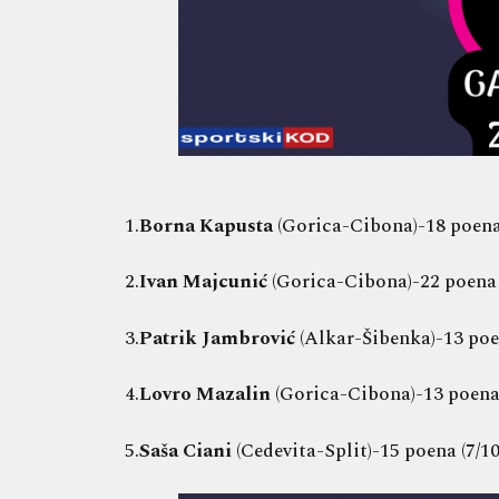
1.
Borna Kapusta
(Gorica-Cibona)-18 poena (
2.
Ivan Majcunić
(Gorica-Cibona)-22 poena (
3.
Patrik Jambrović
(Alkar-Šibenka)-13 poen
4.
Lovro Mazalin
(Gorica-Cibona)-13 poena (
5.
Saša Ciani
(Cedevita-Split)-15 poena (7/10