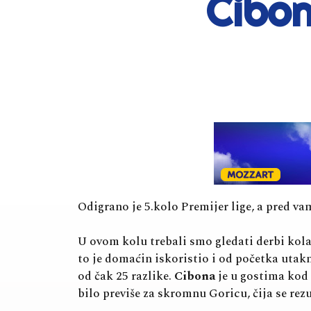
Cibon
Odigrano je 5.kolo Premijer lige, a pred v
U ovom kolu trebali smo gledati derbi kol
to je domaćin iskoristio i od početka utak
od čak 25 razlike.
Cibona
je u gostima kod
bilo previše za skromnu Goricu, čija se rezu