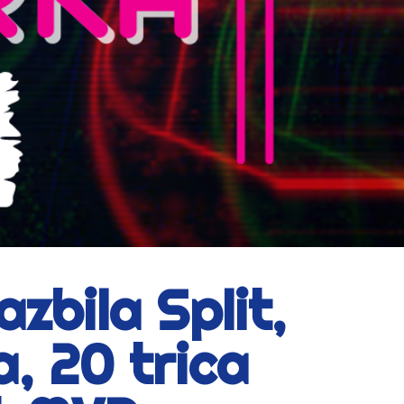
zbila Split,
, 20 trica