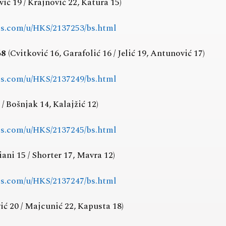
vić 19 / Krajnović 22, Katura 15)
rts.com/u/HKS/2137253/bs.html
68
(Cvitković 16, Garafolić 16 / Jelić 19, Antunović 17)
rts.com/u/HKS/2137249/bs.html
 / Bošnjak 14, Kalajžić 12)
rts.com/u/HKS/2137245/bs.html
iani 15 / Shorter 17, Mavra 12)
rts.com/u/HKS/2137247/bs.html
ić 20 / Majcunić 22, Kapusta 18)