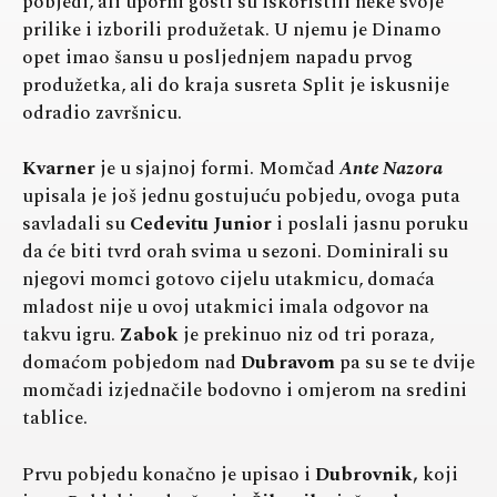
pobjedi, ali uporni gosti su iskoristili neke svoje
prilike i izborili produžetak. U njemu je Dinamo
opet imao šansu u posljednjem napadu prvog
produžetka, ali do kraja susreta Split je iskusnije
odradio završnicu.
Kvarner
je u sjajnoj formi. Momčad
Ante Nazora
upisala je još jednu gostujuću pobjedu, ovoga puta
savladali su
Cedevitu Junior
i poslali jasnu poruku
da će biti tvrd orah svima u sezoni. Dominirali su
njegovi momci gotovo cijelu utakmicu, domaća
mladost nije u ovoj utakmici imala odgovor na
takvu igru.
Zabok
je prekinuo niz od tri poraza,
domaćom pobjedom nad
Dubravom
pa su se te dvije
momčadi izjednačile bodovno i omjerom na sredini
tablice.
Prvu pobjedu konačno je upisao i
Dubrovnik,
koji