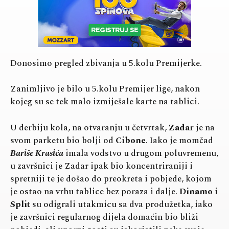
Donosimo pregled zbivanja u 5.kolu Premijerke.
Zanimljivo je bilo u 5.kolu Premijer lige, nakon
kojeg su se tek malo izmiješale karte na tablici.
U derbiju kola, na otvaranju u četvrtak,
Zadar
je na
svom parketu bio bolji od
Cibone
. Iako je momčad
Bariše Krasića
imala vodstvo u drugom poluvremenu,
u završnici je Zadar ipak bio koncentriraniji i
spretniji te je došao do preokreta i pobjede, kojom
je ostao na vrhu tablice bez poraza i dalje.
Dinamo
i
Split
su odigrali utakmicu sa dva produžetka, iako
je završnici regularnog dijela domaćin bio bliži