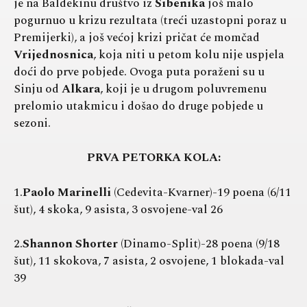
je na Baldekinu društvo iz
Šibenika
još malo
pogurnuo u krizu rezultata (treći uzastopni poraz u
Premijerki), a još većoj krizi pričat će momčad
Vrijednosnica
, koja niti u petom kolu nije uspjela
doći do prve pobjede. Ovoga puta poraženi su u
Sinju od
Alkara
, koji je u drugom poluvremenu
prelomio utakmicu i došao do druge pobjede u
sezoni.
PRVA PETORKA KOLA:
1.
Paolo Marinelli
(Cedevita-Kvarner)-19 poena (6/11
šut), 4 skoka, 9 asista, 3 osvojene-val 26
2.
Shannon Shorter
(Dinamo-Split)-28 poena (9/18
šut), 11 skokova, 7 asista, 2 osvojene, 1 blokada-val
39