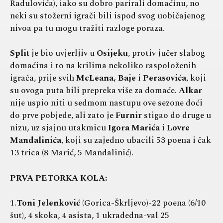
Radulovića), iako su dobro parirali domaćinu, no
neki su stožerni igrači bili ispod svog uobičajenog
nivoa pa tu mogu tražiti razloge poraza.
Split
je bio uvjerljiv u
Osijeku
, protiv jučer slabog
domaćina i to na krilima nekoliko raspoloženih
igrača, prije svih
McLeana, Baje
i
Perasovića
, koji
su ovoga puta bili prepreka više za domaće.
Alkar
nije uspio niti u sedmom nastupu ove sezone doći
do prve pobjede, ali zato je
Furnir
stigao do druge u
nizu, uz sjajnu utakmicu
Igora Marića
i
Lovre
Mandalinića
, koji su zajedno ubacili 53 poena i čak
13 trica (8 Marić, 5 Mandalinić).
PRVA PETORKA KOLA:
1.
Toni Jelenković
(Gorica-Škrljevo)-22 poena (6/10
šut), 4 skoka, 4 asista, 1 ukradedna-val 25