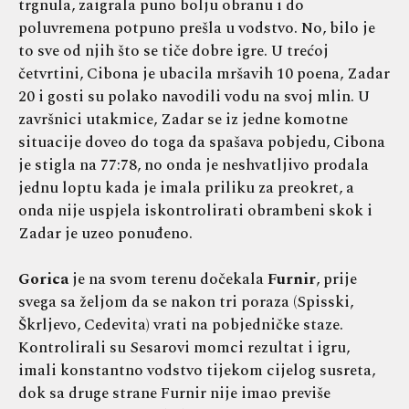
trgnula, zaigrala puno bolju obranu i do
poluvremena potpuno prešla u vodstvo. No, bilo je
to sve od njih što se tiče dobre igre. U trećoj
četvrtini, Cibona je ubacila mršavih 10 poena, Zadar
20 i gosti su polako navodili vodu na svoj mlin. U
završnici utakmice, Zadar se iz jedne komotne
situacije doveo do toga da spašava pobjedu, Cibona
je stigla na 77:78, no onda je neshvatljivo prodala
jednu loptu kada je imala priliku za preokret, a
onda nije uspjela iskontrolirati obrambeni skok i
Zadar je uzeo ponuđeno.
Gorica
je na svom terenu dočekala
Furnir
, prije
svega sa željom da se nakon tri poraza (Spisski,
Škrljevo, Cedevita) vrati na pobjedničke staze.
Kontrolirali su Sesarovi momci rezultat i igru,
imali konstantno vodstvo tijekom cijelog susreta,
dok sa druge strane Furnir nije imao previše