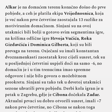
Alkar
je na domaćem terenu konačno došao do prve
pobjede, a ceh je platila ekipa
Vrijednosnica
, koja
je već nakon prve četvrtine zaostajala 13 razlike za
motiviranim domaćinom. Sinjani su na ovoj
utakmici bili bolji u gotovo svim segmentima igre,
na krilima odlične igre
Hrvoja Vučića, Roka
Gizdavčića i Dominica Gilberta
, koji su bili
prevaga na terenu. Osječani su imali konstantan
dvoznamenkasti zaostatak kroz cijeli susret, tek su
u posljednjoj četvrtini uspjeli doći na samo -6, no
domaćin je i u tim trenucima imao spremne
odgovore i nije bilo govora o možebitnom
preokretu. Sinjani su tako tek u devetoj utakmici
sezone uhvatili prvu pobjedu. Derbi kola igran je u
petak u Zagrebu, gdje je
Cibona
dočekala
Zadar.
Aktualni prvaci su dobro otvorili susret, imali +7
nakon prve četvrtine, no Cibona se nakon toga