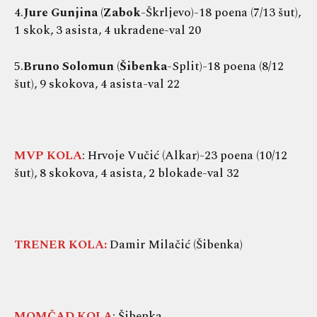
4.
Jure Gunjina
(
Zabok
-Škrljevo)-18 poena (7/13 šut),
1 skok, 3 asista, 4 ukradene-val 20
5.
Bruno Solomun
(
Šibenka
-Split)-18 poena (8/12
šut), 9 skokova, 4 asista-val 22
MVP KOLA
: Hrvoje Vučić (Alkar)-23 poena (10/12
šut), 8 skokova, 4 asista, 2 blokade-val 32
TRENER KOLA:
Damir Milačić (Šibenka)
MOMČAD KOLA
: Šibenka