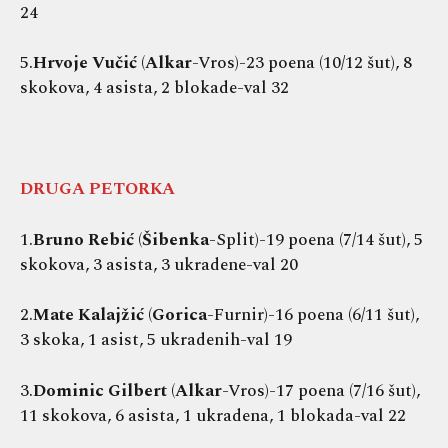
24
5.
Hrvoje Vučić
(
Alkar
-Vros)-23 poena (10/12 šut), 8
skokova, 4 asista, 2 blokade-val 32
DRUGA PETORKA
1.
Bruno Rebić
(
Šibenka
-Split)-19 poena (7/14 šut), 5
skokova, 3 asista, 3 ukradene-val 20
2.
Mate Kalajžić
(
Gorica
-Furnir)-16 poena (6/11 šut),
3 skoka, 1 asist, 5 ukradenih-val 19
3.
Dominic Gilbert
(
Alkar
-Vros)-17 poena (7/16 šut),
11 skokova, 6 asista, 1 ukradena, 1 blokada-val 22