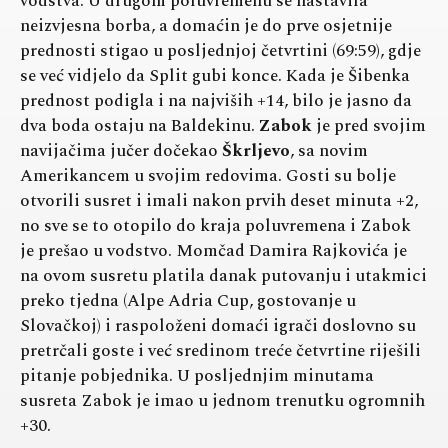
vodstva. U drugom poluvremenu se nastavila
neizvjesna borba, a domaćin je do prve osjetnije
prednosti stigao u posljednjoj četvrtini (69:59), gdje
se već vidjelo da Split gubi konce. Kada je Šibenka
prednost podigla i na najviših +14, bilo je jasno da
dva boda ostaju na Baldekinu.
Zabok
je pred svojim
navijačima jučer dočekao
Škrljevo
, sa novim
Amerikancem u svojim redovima. Gosti su bolje
otvorili susret i imali nakon prvih deset minuta +2,
no sve se to otopilo do kraja poluvremena i Zabok
je prešao u vodstvo. Momčad Damira Rajkovića je
na ovom susretu platila danak putovanju i utakmici
preko tjedna (Alpe Adria Cup, gostovanje u
Slovačkoj) i raspoloženi domaći igrači doslovno su
pretrčali goste i već sredinom treće četvrtine riješili
pitanje pobjednika. U posljednjim minutama
susreta Zabok je imao u jednom trenutku ogromnih
+30.