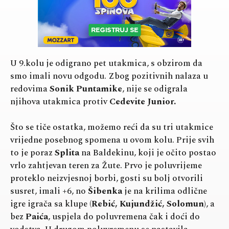
U 9.kolu je odigrano pet utakmica, s obzirom da
smo imali novu odgodu. Zbog pozitivnih nalaza u
redovima
Sonik Puntamike
, nije se odigrala
njihova utakmica protiv
Cedevite Junior.
Što se tiče ostatka, možemo reći da su tri utakmice
vrijedne posebnog spomena u ovom kolu. Prije svih
to je poraz
Splita
na Baldekinu, koji je očito postao
vrlo zahtjevan teren za Žute. Prvo je poluvrijeme
proteklo neizvjesnoj borbi, gosti su bolj otvorili
susret, imali +6, no
Šibenka
je na krilima odlične
igre igrača sa klupe (
Rebić, Kujundžić, Solomun
), a
bez
Paića
, uspjela do poluvremena čak i doći do