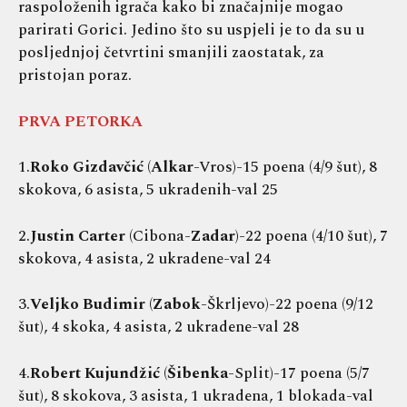
raspoloženih igrača kako bi značajnije mogao
parirati Gorici. Jedino što su uspjeli je to da su u
posljednjoj četvrtini smanjili zaostatak, za
pristojan poraz.
PRVA PETORKA
1.
Roko Gizdavčić
(
Alkar
-Vros)-15 poena (4/9 šut), 8
skokova, 6 asista, 5 ukradenih-val 25
2.
Justin Carter
(Cibona-
Zadar
)-22 poena (4/10 šut), 7
skokova, 4 asista, 2 ukradene-val 24
3.
Veljko Budimir
(
Zabok
-Škrljevo)-22 poena (9/12
šut), 4 skoka, 4 asista, 2 ukradene-val 28
4.
Robert Kujundžić
(
Šibenka
-Split)-17 poena (5/7
šut), 8 skokova, 3 asista, 1 ukradena, 1 blokada-val