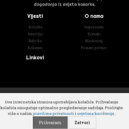
događanja iz svijeta košarke.
Vijesti
O nama
Košarka
Impressum
Intervjui
Kontakt
Rubrike
Marketing
Kolumne
Postani partner
Linkovi
Razvoj
Cube IT
Ova internetska stranica upotrebljava kolačiće. Prihvaćanje
kolačića omogućuje optimalno pregledavanje sadržaja. Pročitajte
više o našim
pravilima privatnosti
i
uvjetima korištenja .
Prihvaćam
Zatvori