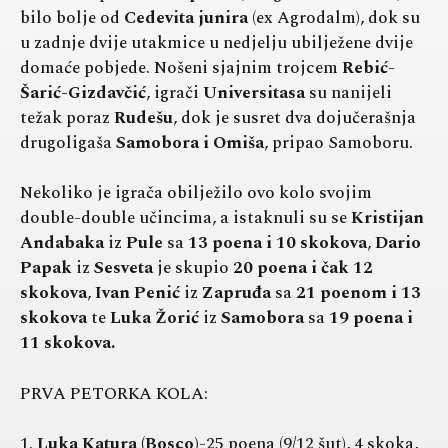
bilo bolje od
Cedevita junira
(ex Agrodalm), dok su
u zadnje dvije utakmice u nedjelju ubilježene dvije
domaće pobjede. Nošeni sjajnim trojcem
Rebić-
Šarić-Gizdavčić
, igrači
Universitasa
su nanijeli
težak poraz
Rudešu
, dok je susret dva dojučerašnja
drugoligaša
Samobora i Omiša
, pripao Samoboru.
Nekoliko je igrača obilježilo ovo kolo svojim
double-double učincima, a istaknuli su se
Kristijan
Andabaka
iz
Pule
sa
13 poena i 10 skokova
,
Dario
Papak
iz
Sesveta
je skupio
20 poena i čak 12
skokova
,
Ivan Penić
iz
Zapruđa
sa
21 poenom i 13
skokova
te
Luka Žorić
iz
Samobora
sa
19 poena i
11 skokova.
PRVA PETORKA KOLA:
1.
Luka Katura (Bosco)
-25 poena (9/12 šut), 4 skoka,