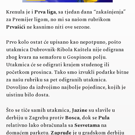
Krenula je i
Prva liga
, sa tjedan dana “zakašnjenja”
za Premijer ligom, no mi sa našom rubrikom
Prvašići
ne kasnimo niti ove sezone.
Prvo kolo ostat će upisano kao nepotpuno, pošto
utakmica Dubrovnik-Ribola Kaštela nije odigrana
zbog kvara na semaforu u Gospinom polju.
Utakmica će se odigrati krajem studenog ili
početkom prosinca. Tako smo izvukli podatke bitne
za našu rubriku sa pet odigranih utakmica.
Dovoljno da izdvojimo najbolje pojedince, kojih je
uistinu bilo dosta.
Što se tiče samih utakmica,
Jazine
su slavile u
derbiju u Zagrebu protiv
Bosca
, dok se
Pula
relativno lako obračunala sa
Sesvetama
na
domaćem parketu.
Zapruđe
je u gradskom derbiju