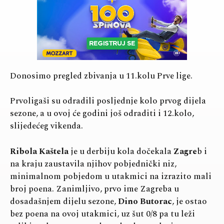
Donosimo pregled zbivanja u 11.kolu Prve lige.
Prvoligaši su odradili posljednje kolo prvog dijela
sezone, a u ovoj će godini još odraditi i 12.kolo,
slijedećeg vikenda.
Ribola Kaštela
je u derbiju kola dočekala
Zagre
b i
na kraju zaustavila njihov pobjednički niz,
minimalnom pobjedom u utakmici na izrazito mali
broj poena. Zanimljivo, prvo ime Zagreba u
dosadašnjem dijelu sezone,
Dino Butorac
, je ostao
bez poena na ovoj utakmici, uz šut 0/8 pa tu leži