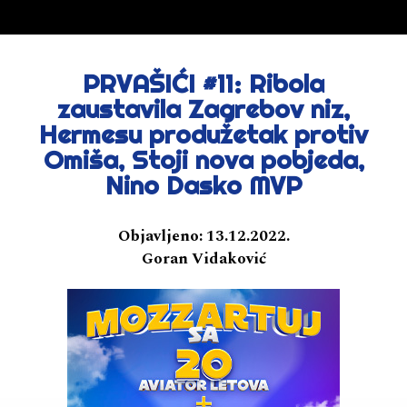
PRVAŠIĆI #11: Ribola
zaustavila Zagrebov niz,
Hermesu produžetak protiv
Omiša, Stoji nova pobjeda,
Nino Dasko MVP
Objavljeno:
13.12.2022.
Goran Vidaković