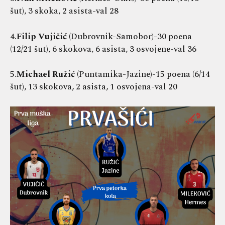
šut), 3 skoka, 2 asista-val 28
4.
Filip Vujičić
(Dubrovnik-Samobor)-30 poena
(12/21 šut), 6 skokova, 6 asista, 3 osvojene-val 36
5.
Michael Ružić
(Puntamika-Jazine)-15 poena (6/14
šut), 13 skokova, 2 asista, 1 osvojena-val 20