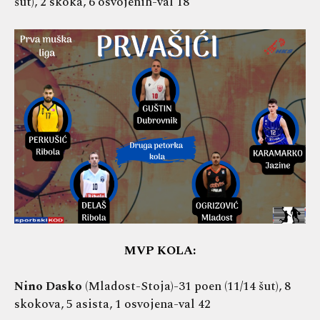
šut), 2 skoka, 6 osvojenih-val 18
MVP KOLA:
Nino Dasko
(Mladost-Stoja)-31 poen (11/14 šut), 8
skokova, 5 asista, 1 osvojena-val 42