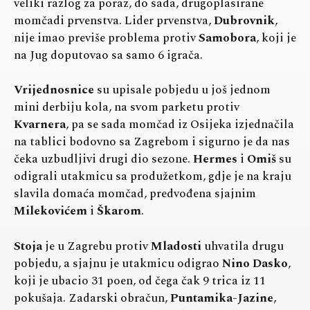
veliki razlog za poraz, do sada, drugoplasirane
momčadi prvenstva. Lider prvenstva,
Dubrovnik
,
nije imao previše problema protiv
Samobora
, koji je
na Jug doputovao sa samo 6 igrača.
Vrijednosnice
su upisale pobjedu u još jednom
mini derbiju kola, na svom parketu protiv
Kvarnera
, pa se sada momčad iz Osijeka izjednačila
na tablici bodovno sa Zagrebom i sigurno je da nas
čeka uzbudljivi drugi dio sezone.
Hermes
i
Omiš
su
odigrali utakmicu sa produžetkom, gdje je na kraju
slavila domaća momčad, predvođena sjajnim
Milekovićem
i
Škarom
.
Stoja
je u Zagrebu protiv
Mladosti
uhvatila drugu
pobjedu, a sjajnu je utakmicu odigrao
Nino Dasko
,
koji je ubacio 31 poen, od čega čak 9 trica iz 11
pokušaja. Zadarski obračun,
Puntamika-Jazine
,