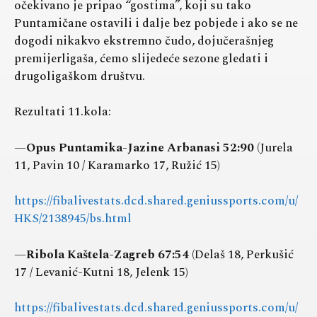
očekivano je pripao “gostima”, koji su tako
Puntamičane ostavili i dalje bez pobjede i ako se ne
dogodi nikakvo ekstremno čudo, dojučerašnjeg
premijerligaša, ćemo slijedeće sezone gledati i
drugoligaškom društvu.
Rezultati 11.kola:
—
Opus Puntamika-Jazine Arbanasi 52:90
(Jurela
11, Pavin 10 / Karamarko 17, Ružić 15)
https://fibalivestats.dcd.shared.geniussports.com/u/
HKS/2138945/bs.html
—
Ribola Kaštela-Zagreb 67:54
(Delaš 18, Perkušić
17 / Levanić-Kutni 18, Jelenk 15)
https://fibalivestats.dcd.shared.geniussports.com/u/