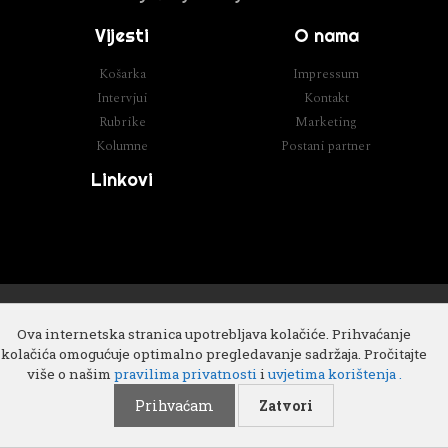
Vijesti
O nama
Košarka
Impressum
Intervjui
Kontakt
Rubrike
Marketing
Kolumne
Postani partner
Linkovi
Razvoj
Cube IT
Ova internetska stranica upotrebljava kolačiće. Prihvaćanje
kolačića omogućuje optimalno pregledavanje sadržaja. Pročitajte
više o našim
pravilima privatnosti
i
uvjetima korištenja .
Prihvaćam
Zatvori
Copyright 2018 © All rights Reserved. Design by
Cube IT