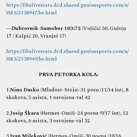
https://fibalivestats.dcd.shared.geniussports.com/u/
HKS/2138947/bs.html
—
Dubrovnik-Samobor 103:72
(Vujičić 30, Guštin
17 / Kalpić 20, Vranješ 17)
https://fibalivestats.dcd.shared.geniussports.com/u/
HKS/2138949/bs.html
PRVA PETORKA KOLA:
1.
Nino Dasko
(Mladost-Stoja)-31 poen (11/14 šut), 8
skokova, 5 asista, 1 osvojena-val 42
2.
Josip Škara
(Hermes-Omiš)-24 poena (9/17 šut), 12
skokova, 6 asista, 3 osvojene-val 32
3.
Ivan Mileković
(Hermes-Omiš)-30 poena (10/16