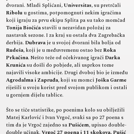
dvorani. Mladi Splićani,
Universitas
, su pretrčali
Ribolu
u gostima, potpomognuti nekim igračima
koji igraju za prvu ekipu Splita pa su tako momčad
Tonija Biočića
stavili u nezavidan položaj za
nastavak sezone. I za kraj su ostala dva Zagrebačka
derbija.
Dubrava
je u svojoj dvorani bila bolja od
Rudeša
, koji je u međuvremenu ostao bez
Roka
Prkačina
. Nešto teže od očekivanog igrači
Darka
Krunića
su došli do pobjede, ali usprkos tome
najavili visoke ambicije. Drugi dvoboj bio je između
Agrodalma i Zapruđa
, koji su momci
Joška Garme
riješili u svoju korist pred svojom publikom i ostali
u gornjem dijelu tablice.
Što se tiče statistike, po poenima kolo su obilježili
Matej Karlović i Ivan Vrgoč, svaki sa po 27 poena s
tim da je Vrgoč zajedno sa
Pušićem
, upisao double-
double učinak.
Vrgoč 27 poena i 11 skokova, Pušić