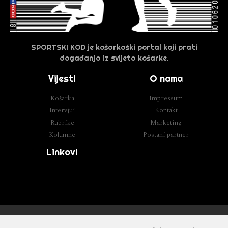
SPORTSKI KOD je košarkaški portal koji prati
događanja iz svijeta košarke.
Vijesti
O nama
Košarka
Impressum
Intervjui
Kontakt
Rubrike
Marketing
Kolumne
Postani partner
Linkovi
Razvoj
Cube IT