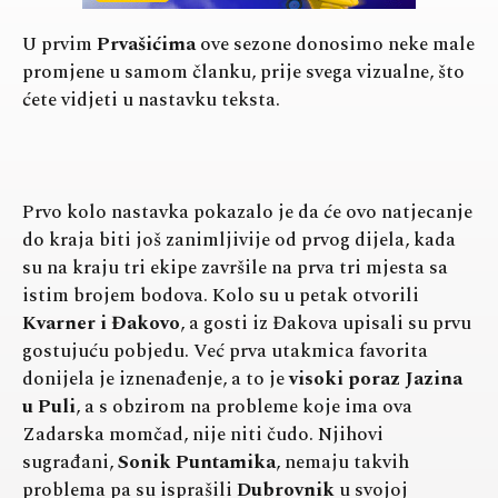
U prvim
Prvašićima
ove sezone donosimo neke male
promjene u samom članku, prije svega vizualne, što
ćete vidjeti u nastavku teksta.
Prvo kolo nastavka pokazalo je da će ovo natjecanje
do kraja biti još zanimljivije od prvog dijela, kada
su na kraju tri ekipe završile na prva tri mjesta sa
istim brojem bodova. Kolo su u petak otvorili
Kvarner i Đakovo
, a gosti iz Đakova upisali su prvu
gostujuću pobjedu. Već prva utakmica favorita
donijela je iznenađenje, a to je
visoki poraz Jazina
u Puli
, a s obzirom na probleme koje ima ova
Zadarska momčad, nije niti čudo. Njihovi
sugrađani,
Sonik Puntamika
, nemaju takvih
problema pa su isprašili
Dubrovnik
u svojoj