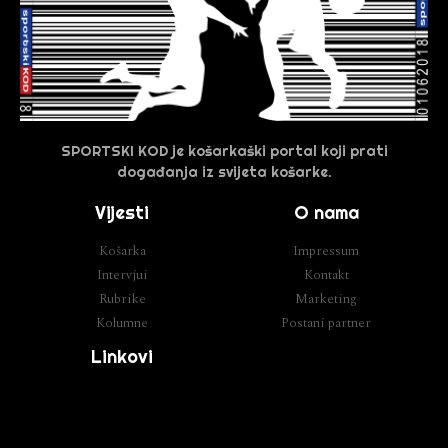
SPORTSKI KOD je košarkaški portal koji prati
događanja iz svijeta košarke.
Vijesti
O nama
Košarka
Impressum
Intervjui
Kontakt
Rubrike
Marketing
Kolumne
Postani partner
Linkovi