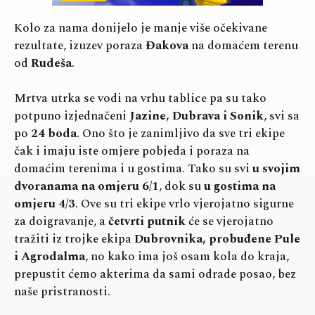
Kolo za nama donijelo je manje više očekivane
rezultate, izuzev poraza
Đakova
na domaćem terenu
od
Rudeša
.
Mrtva utrka se vodi na vrhu tablice pa su tako
potpuno izjednačeni
Jazine, Dubrava i Sonik
, svi sa
po
24 boda
. Ono što je zanimljivo da sve tri ekipe
čak i imaju iste omjere pobjeda i poraza na
domaćim terenima i u gostima. Tako su svi
u svojim
dvoranama na omjeru 6/1
, dok su
u gostima na
omjeru 4/3
. Ove su tri ekipe vrlo vjerojatno sigurne
za doigravanje, a
četvrti putnik
će se vjerojatno
tražiti iz trojke ekipa
Dubrovnika, probuđene Pule
i Agrodalma
, no kako ima još osam kola do kraja,
prepustit ćemo akterima da sami odrade posao, bez
naše pristranosti.