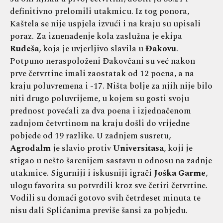
definitivno prelomili utakmicu. Iz tog ponora,
Kaštela se nije uspjela izvući i na kraju su upisali
poraz. Za iznenađenje kola zaslužna je ekipa
Rudeša
, koja je uvjerljivo slavila u
Đakovu
.
Potpuno neraspoloženi Đakovčani su već nakon
prve četvrtine imali zaostatak od 12 poena, a na
kraju poluvremena i -17. Ništa bolje za njih nije bilo
niti drugo poluvrijeme, u kojem su gosti svoju
prednost povećali za dva poena i izjednačenom
zadnjom četvrtinom na kraju došli do vrijedne
pobjede od 19 razlike. U zadnjem susretu,
Agrodalm
je slavio protiv
Universitasa
, koji je
stigao u nešto šarenijem sastavu u odnosu na zadnje
utakmice. Sigurniji i iskusniji igrači
Joška Garme
,
ulogu favorita su potvrdili kroz sve četiri četvrtine.
Vodili su domaći gotovo svih četrdeset minuta te
nisu dali Splićanima previše šansi za pobjedu.