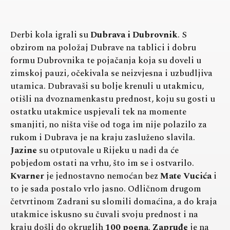
Derbi kola igrali su
Dubrava i Dubrovnik
. S
obzirom na položaj Dubrave na tablici i dobru
formu Dubrovnika te pojačanja koja su doveli u
zimskoj pauzi, očekivala se neizvjesna i uzbudljiva
utamica. Dubravaši su bolje krenuli u utakmicu,
otišli na dvoznamenkastu prednost, koju su gosti u
ostatku utakmice uspjevali tek na momente
smanjiti, no ništa više od toga im nije polazilo za
rukom i Dubrava je na kraju zasluženo slavila.
Jazine
su otputovale u Rijeku u nadi da će
pobjedom ostati na vrhu, što im se i ostvarilo.
Kvarner
je jednostavno nemoćan bez
Mate Vucića
i
to je sada postalo vrlo jasno. Odličnom drugom
četvrtinom Zadrani su slomili domaćina, a do kraja
utakmice iskusno su čuvali svoju prednost i na
kraju došli do okruglih
100 poena
.
Zapruđe
je na