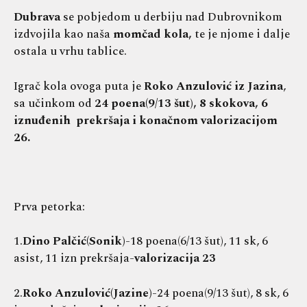
Dubrava
se pobjedom u derbiju nad Dubrovnikom
izdvojila kao naša
momčad kola,
te je njome i dalje
ostala u vrhu tablice.
Igrač kola ovoga puta je
Roko Anzulović iz Jazina
,
sa učinkom od
24 poena(9/13 šut), 8 skokova, 6
iznuđenih prekršaja i konačnom valorizacijom
26.
Prva petorka:
1.
Dino Palčić(Sonik)
-18 poena(6/13 šut), 11 sk, 6
asist, 11 izn prekršaja-
valorizacija 23
2.
Roko Anzulović(Jazine)
-24 poena(9/13 šut), 8 sk, 6