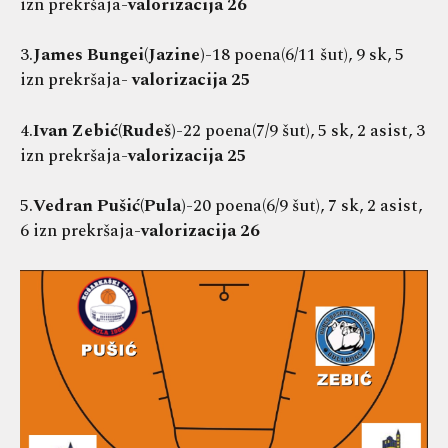
izn prekršaja-
valorizacija 26
3.
James Bungei(Jazine)
-18 poena(6/11 šut), 9 sk, 5
izn prekršaja-
valorizacija 25
4.
Ivan Zebić(Rudeš)
-22 poena(7/9 šut), 5 sk, 2 asist, 3
izn prekršaja-
valorizacija 25
5.
Vedran Pušić(Pula)
-20 poena(6/9 šut), 7 sk, 2 asist,
6 izn prekršaja-
valorizacija 26