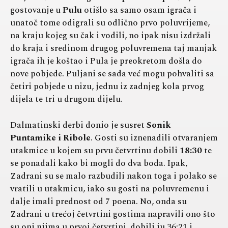
gostovanje u
Pulu
otišlo sa samo osam igrača i
unatoč tome odigrali su odlično prvo poluvrijeme,
na kraju kojeg su čak i vodili, no ipak nisu izdržali
do kraja i sredinom drugog poluvremena taj manjak
igrača ih je koštao i Pula je preokretom došla do
nove pobjede. Puljani se sada već mogu pohvaliti sa
četiri pobjede u nizu, jednu iz zadnjeg kola prvog
dijela te tri u drugom dijelu.
Dalmatinski derbi donio je susret
Sonik
Puntamike i Ribole
. Gosti su iznenadili otvaranjem
utakmice u kojem su prvu četvrtinu dobili
18:30
te
se ponadali kako bi mogli do dva boda. Ipak,
Zadrani su se malo razbudili nakon toga i polako se
vratili u utakmicu, iako su gosti na poluvremenu i
dalje imali prednost od 7 poena. No, onda su
Zadrani u trećoj četvrtini gostima napravili ono što
su oni njima u prvoj četvrtini, dobili ju 36:21 i