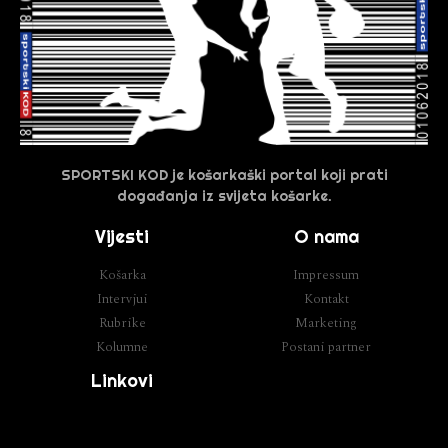
SPORTSKI KOD je košarkaški portal koji prati
događanja iz svijeta košarke.
Vijesti
O nama
Košarka
Impressum
Intervjui
Kontakt
Rubrike
Marketing
Kolumne
Postani partner
Linkovi