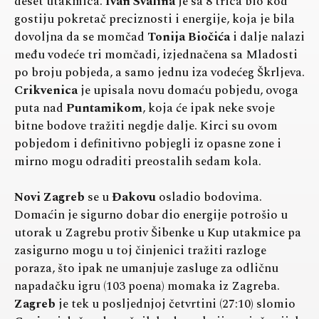
deset utakmica.
Ivan Svalina
je sa 8 trica bio kod
gostiju pokretač preciznosti i energije, koja je bila
dovoljna da se momčad
Tonija Biočića
i dalje nalazi
među vodeće tri momčadi, izjednačena sa Mladosti
po broju pobjeda, a samo jednu iza vodećeg Škrljeva.
Crikvenica
je upisala novu domaću pobjedu, ovoga
puta nad
Puntamikom
, koja će ipak neke svoje
bitne bodove tražiti negdje dalje. Kirci su ovom
pobjedom i definitivno pobjegli iz opasne zone i
mirno mogu odraditi preostalih sedam kola.
Novi Zagreb
se u
Đakovu
osladio bodovima.
Domaćin je sigurno dobar dio energije potrošio u
utorak u Zagrebu protiv Šibenke u Kup utakmice pa
zasigurno mogu u toj činjenici tražiti razloge
poraza, što ipak ne umanjuje zasluge za odličnu
napadačku igru (103 poena) momaka iz Zagreba.
Zagreb
je tek u posljednjoj četvrtini (27:10) slomio