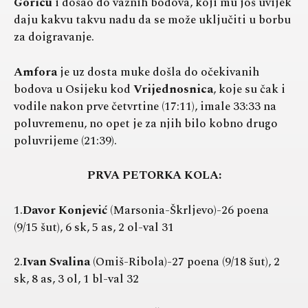
Goricu
i došao do važnih bodova, koji mu još uvijek
daju kakvu takvu nadu da se može uključiti u borbu
za doigravanje.
Amfora
je uz dosta muke došla do očekivanih
bodova u Osijeku kod
Vrijednosnica
, koje su čak i
vodile nakon prve četvrtine (17:11), imale 33:33 na
poluvremenu, no opet je za njih bilo kobno drugo
poluvrijeme (21:39).
PRVA PETORKA KOLA:
1.
Davor Konjević
(Marsonia-Škrljevo)-26 poena
(9/15 šut), 6 sk, 5 as, 2 ol-val 31
2.
Ivan Svalina
(Omiš-Ribola)-27 poena (9/18 šut), 2
sk, 8 as, 3 ol, 1 bl-val 32