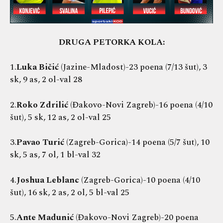
DRUGA PETORKA KOLA:
1.
Luka Bičić
(Jazine-Mladost)-23 poena (7/13 šut), 3
sk, 9 as, 2 ol-val 28
2.
Roko Zdrilić
(Đakovo-Novi Zagreb)-16 poena (4/10
šut), 5 sk, 12 as, 2 ol-val 25
3.
Pavao Turić
(Zagreb-Gorica)-14 poena (5/7 šut), 10
sk, 5 as, 7 ol, 1 bl-val 32
4.
Joshua Leblanc
(Zagreb-Gorica)-10 poena (4/10
šut), 16 sk, 2 as, 2 ol, 5 bl-val 25
5.
Ante Madunić
(Đakovo-Novi Zagreb)-20 poena