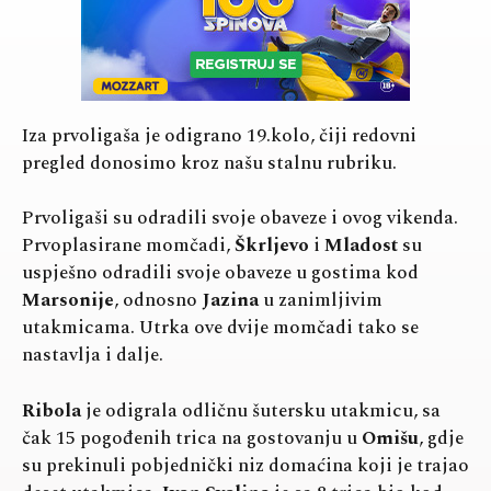
Iza prvoligaša je odigrano 19.kolo, čiji redovni
pregled donosimo kroz našu stalnu rubriku.
Prvoligaši su odradili svoje obaveze i ovog vikenda.
Prvoplasirane momčadi,
Škrljevo
i
Mladost
su
uspješno odradili svoje obaveze u gostima kod
Marsonije
, odnosno
Jazina
u zanimljivim
utakmicama. Utrka ove dvije momčadi tako se
nastavlja i dalje.
Ribola
je odigrala odličnu šutersku utakmicu, sa
čak 15 pogođenih trica na gostovanju u
Omišu
, gdje
su prekinuli pobjednički niz domaćina koji je trajao