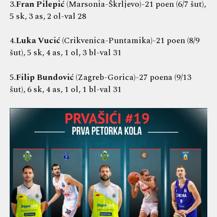
3.
Fran Pilepić
(Marsonia-Škrljevo)-21 poen (6/7 šut),
5 sk, 3 as, 2 ol-val 28
4.
Luka Vucić
(Crikvenica-Puntamika)-21 poen (8/9
šut), 5 sk, 4 as, 1 ol, 3 bl-val 31
5.
Filip Bundović
(Zagreb-Gorica)-27 poena (9/13
šut), 6 sk, 4 as, 1 ol, 1 bl-val 31