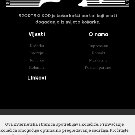
SPORTSKI KOD je košarkaški portal koji prati
događanja iz svijeta košarke.
Vijesti
O nama
Košarka
Impressum
Intervjui
Kontakt
Rubrike
Marketing
Kolumne
Postani partner
Linkovi
Razvoj
Cube IT
Ova internetska stranica upotrebljava kolačiće. Prihvaćanje
kolačića omogućuje optimalno pregledavanje sadržaja. Pročitajte