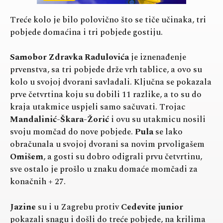
Treće kolo je bilo polovično što se tiče učinaka, tri
pobjede domaćina i tri pobjede gostiju.
Samobor Zdravka Radulovića
je iznenađenje
prvenstva, sa tri pobjede drže vrh tablice, a ovo su
kolo u svojoj dvorani savladali. Ključna se pokazala
prve četvrtina koju su dobili 11 razlike, a to su do
kraja utakmice uspjeli samo sačuvati. Trojac
Mandalinić-Škara-Žorić
i ovu su utakmicu nosili
svoju momčad do nove pobjede.
Pula
se lako
obračunala u svojoj dvorani sa novim prvoligašem
Omišem
, a gosti su dobro odigrali prvu četvrtinu,
sve ostalo je prošlo u znaku domaće momčadi za
konačnih + 27.
Jazine
su i u Zagrebu protiv
Cedevite junior
pokazali snagu i došli do treće pobjede, na krilima