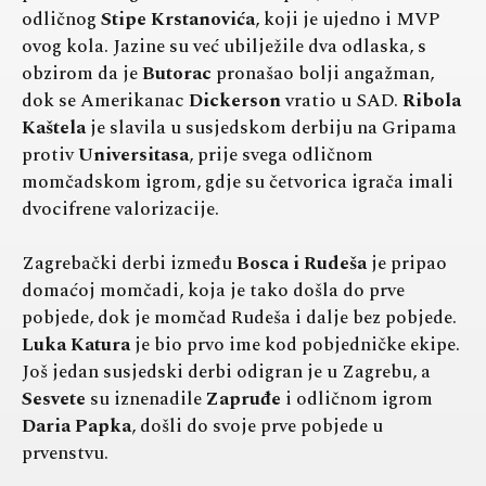
odličnog
Stipe Krstanovića
, koji je ujedno i MVP
ovog kola. Jazine su već ubilježile dva odlaska, s
obzirom da je
Butorac
pronašao bolji angažman,
dok se Amerikanac
Dickerson
vratio u SAD.
Ribola
Kaštela
je slavila u susjedskom derbiju na Gripama
protiv
Universitasa
, prije svega odličnom
momčadskom igrom, gdje su četvorica igrača imali
dvocifrene valorizacije.
Zagrebački derbi između
Bosca i Rudeša
je pripao
domaćoj momčadi, koja je tako došla do prve
pobjede, dok je momčad Rudeša i dalje bez pobjede.
Luka Katura
je bio prvo ime kod pobjedničke ekipe.
Još jedan susjedski derbi odigran je u Zagrebu, a
Sesvete
su iznenadile
Zapruđe
i odličnom igrom
Daria Papka
, došli do svoje prve pobjede u
prvenstvu.