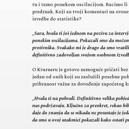
tu i tamo ponekom oscilacijom. Bacimo li p
predznak. Koji su tvoji komentari na ovos
izvedbe do statistike?
„Sara, hvala ti još jednom na pozivu za intervj
ponekim oscilacijama. Pokazali smo da možemo i
protivnika. Svakako mi je drago da smo vratili 
definitivno zadovoljan svojom osobnom izvedbom
O Kvarneru je gotovo nemoguće pričati bez 
jedan od onih koji su zaslužili posebne poh
pribranost važne za dovođenje započetog kr
„Hvala ti na pohvali. Definitivno velika pobjeda
nas podržavaju. Ključno za preokret, rekao bih 
daje do znanja da se nikada ne posustaje je jed
da smo u ovoj utakmici pokazali kako ostati pr