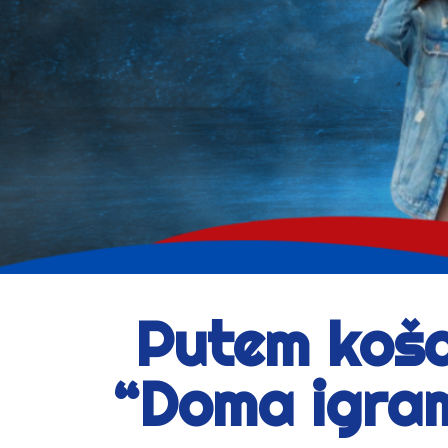
Putem koša
“Doma igram 