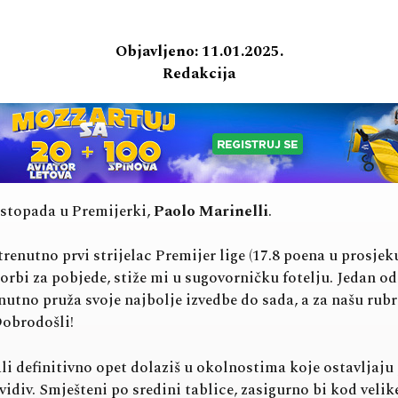
Objavljeno:
11.01.2025.
Redakcija
istopada u Premijerki,
Paolo Marinelli
.
enutno prvi strijelac Premijer lige (17.8 poena u prosjek
orbi za pobjede, stiže mi u sugovorničku fotelju. Jedan o
enutno pruža svoje najbolje izvedbe do sada, a za našu ru
 Dobrodošli!
ali definitivno opet dolaziš u okolnostima koje ostavljaju
div. Smješteni po sredini tablice, zasigurno bi kod velike 