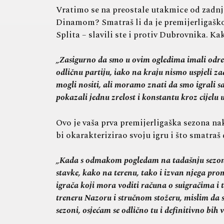
Vratimo se na preostale utakmice od zadnjih
Dinamom? Smatraš li da je premijerligaško 
Splita – slavili ste i protiv Dubrovnika. K
„Zasigurno da smo u ovim ogledima imali odre
odličnu partiju, iako na kraju nismo uspjeli 
mogli nositi, ali moramo znati da smo igrali 
pokazali jednu zrelost i konstantu kroz cijelu 
Ovo je vaša prva premijerligaška sezona n
bi okarakterizirao svoju igru i što smatra
„Kada s odmakom pogledam na tadašnju sezonu p
stavke, kako na terenu, tako i izvan njega pro
igrača koji mora voditi računa o suigračima i
treneru Nazoru i stručnom stožeru, mislim da
sezoni, osjećam se odlično tu i definitivno bih 