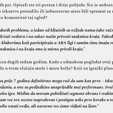
 pet. Upisali ste tri poraza i dvije pobjede. Što je nedo
iskustvo presudilo ili jednostavno niste bili spremni za
ako komentiraš taj ogled?
đenih problema, a jedan od ključnih su ozljede nama jako važ
zadržati vodstvo i na takav način privesti utakmicu kraju. Tak
sa klubovima koji participiraju u ABA ligi i samim time imaju 
utakmicu i na kraju smo je mirno priveli kraju.“
akon dugih sedam godina. Kada s odmakom pogledaš ovaj pr
š da u tvom slučaju može i mora bolje? Koji su igrački pla
rije 7 godina definitivno mogu reći da sam kao prvo – iskusn
mijenio, a one su posljedično unaprijedile moj performans. Svo
 toku igre. Mislim da moram poboljšati segment obrane i svak
 sam već ove sezone napredovao i postigao neke prve korake u
volio ostati ovdje, ali naravno sve ćemo vidjeti na ljeto.“