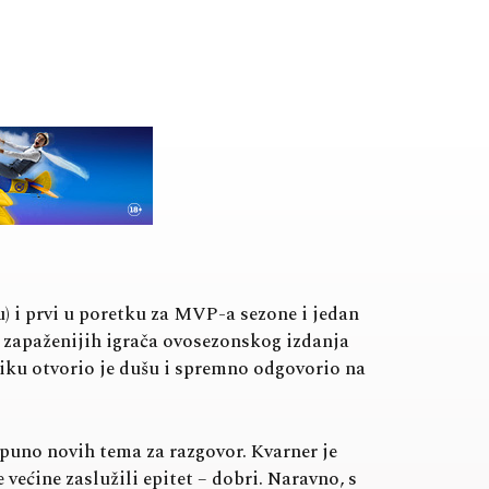
u) i prvi u poretku za MVP-a sezone i jedan
d zapaženijih igrača ovosezonskog izdanja
briku otvorio je dušu i spremno odgovorio na
 puno novih tema za razgovor. Kvarner je
većine zaslužili epitet – dobri. Naravno, s