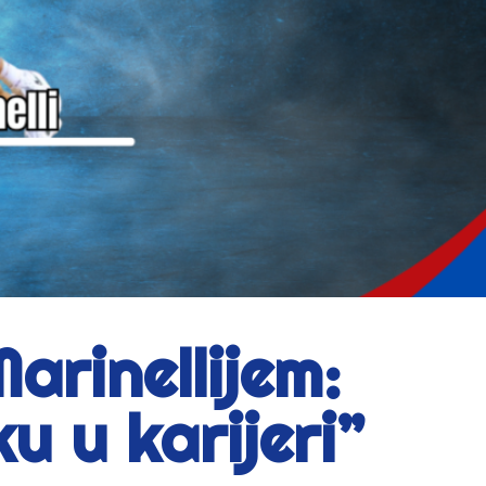
rinellijem:
 u karijeri”