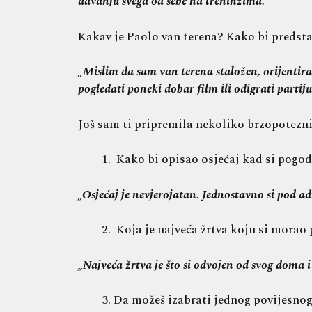
davanju svega od sebe na treninzima.“
Kakav je Paolo van terena? Kako bi predsta
„Mislim da sam van terena staložen, orijentira
pogledati poneki dobar film ili odigrati partiju
Još sam ti pripremila nekoliko brzopotezn
Kako bi opisao osjećaj kad si pogodi
„Osjećaj je nevjerojatan. Jednostavno si pod ad
Koja je najveća žrtva koju si morao 
„Najveća žrtva je što si odvojen od svog doma
Da možeš izabrati jednog povijesnog 