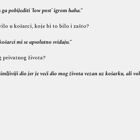
ga pobijediti ‘low post’ igrom haha.“
o u košarci, koje bi to bilo i zašto?
ošarci mi se apsolutno sviđaju.“
g privatnog života?
jiviji dio jer je veći dio mog života vezan uz košarku, ali voli