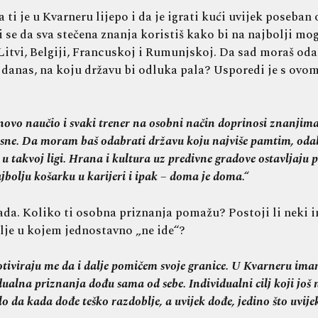
 ti je u Kvarneru lijepo i da je igrati kući uvijek poseban
i se da sva stečena znanja koristiš kako bi na najbolji m
, Litvi, Belgiji, Francuskoj i Rumunjskoj. Da sad moraš od
i danas, na koju državu bi odluka pala? Usporedi je s ovo
novo naučio i svaki trener na osobni način doprinosi znanjima
i očvrsne. Da moram baš odabrati državu koju najviše pamtim, o
ti u takvoj ligi. Hrana i kultura uz predivne gradove ostavljaj
bolju košarku u karijeri i ipak – doma je doma.“
a. Koliko ti osobna priznanja pomažu? Postoji li neki ind
blje u kojem jednostavno „ne ide“?
iviraju me da i dalje pomičem svoje granice. U Kvarneru imam 
alna priznanja dođu sama od sebe. Individualni cilj koji još n
o da kada dođe teško razdoblje, a uvijek dođe, jedino što uvijek