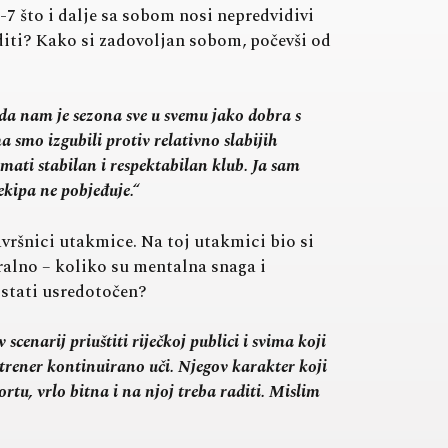
7 što i dalje sa sobom nosi nepredvidivi
diti? Kako si zadovoljan sobom, počevši od
m da nam je sezona sve u svemu jako dobra s
 smo izgubili protiv relativno slabijih
imati stabilan i respektabilan klub. Ja sam
ekipa ne pobjeđuje.“
vršnici utakmice. Na toj utakmici bio si
eralno – koliko su mentalna snaga i
ostati usredotočen?
cenarij priuštiti riječkoj publici i svima koji
s trener kontinuirano uči. Njegov karakter koji
tu, vrlo bitna i na njoj treba raditi. Mislim