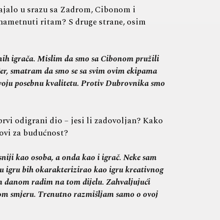
stajalo u srazu sa Zadrom, Cibonom i
 nametnuti ritam? S druge strane, osim
nih igrača. Mislim da smo sa Cibonom pružili
ođer, smatram da smo se sa svim ovim ekipama
svoju posebnu kvalitetu. Protiv Dubrovnika smo
vi odigrani dio – jesi li zadovoljan? Kako
novi za budućnost?
iji kao osoba, a onda kao i igrač. Neke sam
ju igru bih okarakterizirao kao igru kreativnog
im danom radim na tom dijelu. Zahvaljujući
 tom smjeru. Trenutno razmišljam samo o ovoj