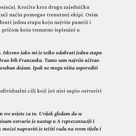
 osjećaj. Kročite kroz drugu zajedničku
ogući način pomogao trenutnoj ekipi. Osim
abrati jednu etapu koju najviše pamtiš i
m pričom koju trenutno ispisuješ u
. Iskreno jako mi je teško odabrati jednu etapu
dabrao bih Francusku. Tamo sam najviše uživao
u poseban dojam. Ipak ne mogu ništa usporediti
ividualni cilj koji još nisi uspio ostvariti
sve uvjete za to. Uvijek gledam da se
isam ostvario je nastup u A reprezentaciji i
 možeš napraviti je težiti radu na svom tijelu i