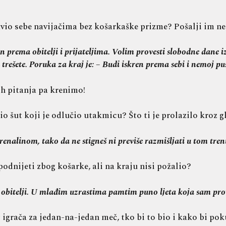
vio sebe navijačima bez košarkaške prizme? Pošalji im nek
n prema obitelji i prijateljima. Volim provesti slobodne dane 
 trešete. Poruka za kraj je: – Budi iskren prema sebi i nemoj pus
ih pitanja pa krenimo!
o šut koji je odlučio utakmicu? Što ti je prolazilo kroz 
renalinom, tako da ne stigneš ni previše razmišljati u tom tren
podnijeti zbog košarke, ali na kraju nisi požalio?
 i obitelji. U mlađim uzrastima pamtim puno ljeta koja sam pr
igrača za jedan-na-jedan meč, tko bi to bio i kako bi pok