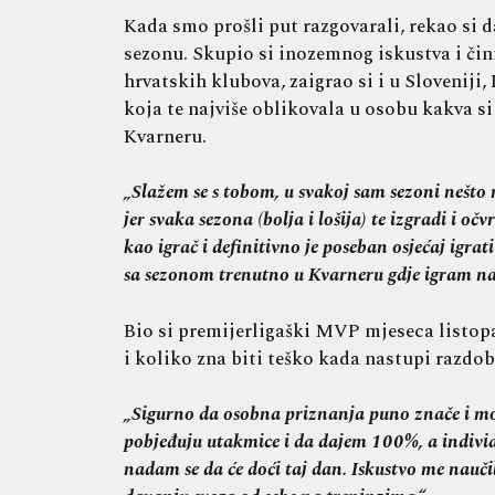
Kada smo prošli put razgovarali, rekao si da
sezonu. Skupio si inozemnog iskustva i čin
hrvatskih klubova, zaigrao si i u Sloveniji
koja te najviše oblikovala u osobu kakva s
Kvarneru.
„Slažem se s tobom, u svakoj sam sezoni nešto 
jer svaka sezona (bolja i lošija) te izgradi 
kao igrač i definitivno je poseban osjećaj igra
sa sezonom trenutno u Kvarneru gdje igram naj
Bio si premijerligaški MVP mjeseca listopad
i koliko zna biti teško kada nastupi razdo
„Sigurno da osobna priznanja puno znače i mot
pobjeđuju utakmice i da dajem 100%, a individu
nadam se da će doći taj dan. Iskustvo me naučil