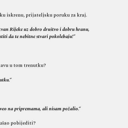
u iskrenu, prijateljsku poruku za kraj.
izvan Rijeke uz dobro društvo i dobru hranu,
titi da te nebitne stvari pokolebaju!“
glavu u tom trenutku?
utku.“
oveo na pripremama, ali nisam požalio.“
ušao pobijediti?