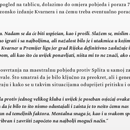
ogled na tablicu, dolazimo do omjera pobjeda i poraza 7-
ezonsko izdanje Kvarnera i na čemu treba eventualno pora
u. Nadam se da će biti uspješan, kao i prošli. Slažem se, misli
grati i sa najboljima, ali nažalost bilo je i utakmica u kojima
Kvarner u Premijer ligu jer grad Rijeka definitivno zaslužuje 
, ali kao što ću uvijek ponavljati, ništa mi to ne znači, ako 
osvrtanja na maestralnu pobjedu protiv Splita u samoj za
vale. Što smatraš da je bilo ključno za preokret, ali i gen
aju i kako se u takvim situacijama oduprijeti pritisku i 
 protiv jednog velikog kluba i uvijek je poseban osjećaj ovakav s
da je bilo to što nismo odustajali i zaista je to nešto čemu na
an od temeljnih faktora. Mentalna snaga je, kao i u svakom spor
ibran i završiti započeto na najbolji mogući način.“