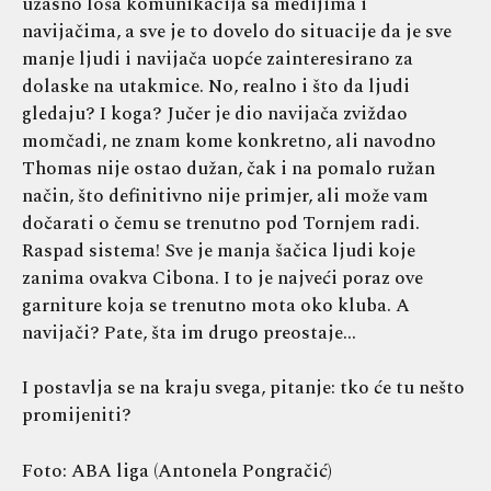
užasno loša komunikacija sa medijima i
navijačima, a sve je to dovelo do situacije da je sve
manje ljudi i navijača uopće zainteresirano za
dolaske na utakmice. No, realno i što da ljudi
gledaju? I koga? Jučer je dio navijača zviždao
momčadi, ne znam kome konkretno, ali navodno
Thomas nije ostao dužan, čak i na pomalo ružan
način, što definitivno nije primjer, ali može vam
dočarati o čemu se trenutno pod Tornjem radi.
Raspad sistema! Sve je manja šačica ljudi koje
zanima ovakva Cibona. I to je najveći poraz ove
garniture koja se trenutno mota oko kluba. A
navijači? Pate, šta im drugo preostaje…
I postavlja se na kraju svega, pitanje: tko će tu nešto
promijeniti?
Foto: ABA liga (Antonela Pongračić)