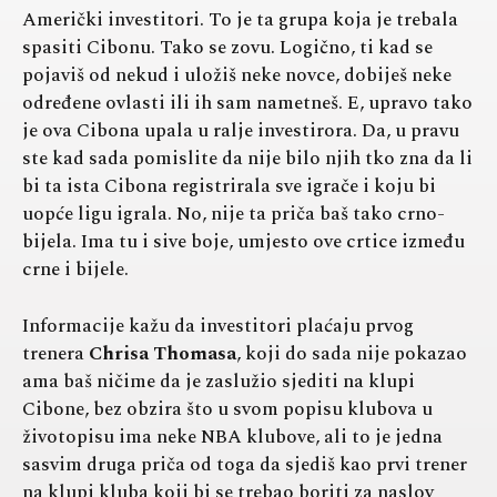
Američki investitori. To je ta grupa koja je trebala
spasiti Cibonu. Tako se zovu. Logično, ti kad se
pojaviš od nekud i uložiš neke novce, dobiješ neke
određene ovlasti ili ih sam nametneš. E, upravo tako
je ova Cibona upala u ralje investirora. Da, u pravu
ste kad sada pomislite da nije bilo njih tko zna da li
bi ta ista Cibona registrirala sve igrače i koju bi
uopće ligu igrala. No, nije ta priča baš tako crno-
bijela. Ima tu i sive boje, umjesto ove crtice između
crne i bijele.
Informacije kažu da investitori plaćaju prvog
trenera
Chrisa Thomasa
, koji do sada nije pokazao
ama baš ničime da je zaslužio sjediti na klupi
Cibone, bez obzira što u svom popisu klubova u
životopisu ima neke NBA klubove, ali to je jedna
sasvim druga priča od toga da sjediš kao prvi trener
na klupi kluba koji bi se trebao boriti za naslov