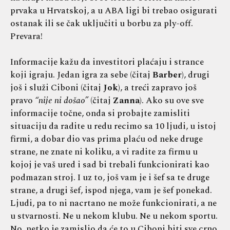
prvaka u Hrvatskoj, a u ABA ligi bi trebao osigurati
ostanak ili se čak uključiti u borbu za ply-off.
Prevara!
Informacije kažu da investitori plaćaju i strance
koji igraju. Jedan igra za sebe (čitaj
Barber
), drugi
još i služi Ciboni (čitaj
Jok
), a treći zapravo još
pravo
“nije ni došao”
(čitaj
Zanna
). Ako su ove sve
informacije točne, onda si probajte zamisliti
situaciju da radite u redu recimo sa 10 ljudi, u istoj
firmi, a dobar dio vas prima plaću od neke druge
strane, ne znate ni koliku, a vi radite za firmu u
kojoj je vaš ured i sad bi trebali funkcionirati kao
podmazan stroj. I uz to, još vam je i šef sa te druge
strane, a drugi šef, ispod njega, vam je šef ponekad.
Ljudi, pa to ni nacrtano ne može funkcionirati, a ne
u stvarnosti. Ne u nekom klubu. Ne u nekom sportu.
No, netko je zamislio da će to u Ciboni biti sve crno