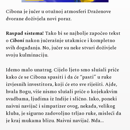
Cibona je jučer u otužnoj atmosferi Draženove
dvorane doživjela novi poraz.
Raspad sistema!
Tako bi se najbolje započeo tekst
o
Ciboni
nakon jučerašnje utakmice i kompletno
svih događanja. No, jučer su neke stvari doživjele
svoju kulminaciju.
Idemo malo unatrag. Cijelo ljeto smo slušali priče
kako će se Cibona spasiti i da će “pasti” u ruke
izvjesnih investitora, koji će eto sve riješiti. Ajde,
hvala Bogu, više nismo slušali priče o kojekakvim
svadbama, ljudima iz Indije i slično. Iako, poneki
naivni navijač i simpatizer ovog, nekada, velikog
kluba, je sigurno zadovoljno trljao ruke, misleći da
je kraj mukama blizu. Naivni navijač. Nda…