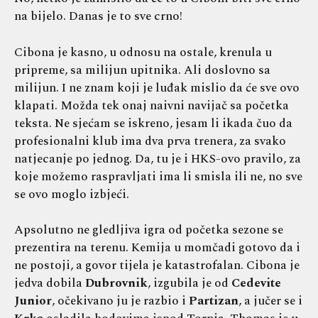
na bijelo. Danas je to sve crno!
Cibona je kasno, u odnosu na ostale, krenula u
pripreme, sa milijun upitnika. Ali doslovno sa
milijun. I ne znam koji je luđak mislio da će sve ovo
klapati. Možda tek onaj naivni navijač sa početka
teksta. Ne sjećam se iskreno, jesam li ikada čuo da
profesionalni klub ima dva prva trenera, za svako
natjecanje po jednog. Da, tu je i HKS-ovo pravilo, za
koje možemo raspravljati ima li smisla ili ne, no sve
se ovo moglo izbjeći.
Apsolutno ne gledljiva igra od početka sezone se
prezentira na terenu. Kemija u momčadi gotovo da i
ne postoji, a govor tijela je katastrofalan. Cibona je
jedva dobila
Dubrovnik
, izgubila je od
Cedevite
Junior
, očekivano ju je razbio i
Partizan
, a jučer se i