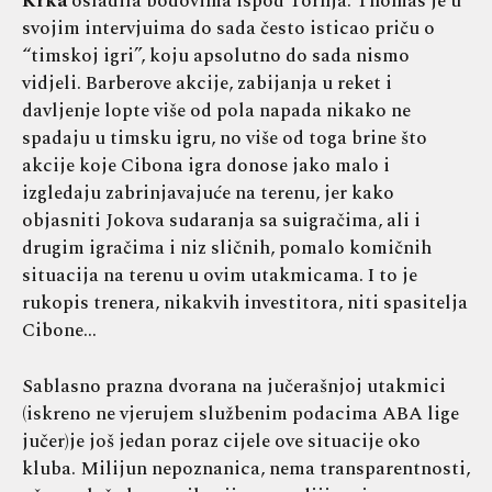
Krka
osladila bodovima ispod Tornja. Thomas je u
svojim intervjuima do sada često isticao priču o
“timskoj igri”, koju apsolutno do sada nismo
vidjeli. Barberove akcije, zabijanja u reket i
davljenje lopte više od pola napada nikako ne
spadaju u timsku igru, no više od toga brine što
akcije koje Cibona igra donose jako malo i
izgledaju zabrinjavajuće na terenu, jer kako
objasniti Jokova sudaranja sa suigračima, ali i
drugim igračima i niz sličnih, pomalo komičnih
situacija na terenu u ovim utakmicama. I to je
rukopis trenera, nikakvih investitora, niti spasitelja
Cibone…
Sablasno prazna dvorana na jučerašnjoj utakmici
(iskreno ne vjerujem službenim podacima ABA lige
jučer)je još jedan poraz cijele ove situacije oko
kluba. Milijun nepoznanica, nema transparentnosti,