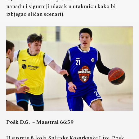
napadu i sigurniji ulazak u utakmicu kako bi
izbjegao sličan scenarij.
Pošk D.G. – Maestral 66:59
U susretu 8. kola Splitske Kosarkaske Lige, Posk