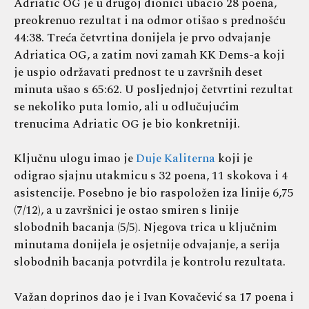
Adriatic OG je u drugoj dionici ubacio 28 poena,
preokrenuo rezultat i na odmor otišao s prednošću
44:38. Treća četvrtina donijela je prvo odvajanje
Adriatica OG, a zatim novi zamah KK Dems-a koji
je uspio održavati prednost te u završnih deset
minuta ušao s 65:62. U posljednjoj četvrtini rezultat
se nekoliko puta lomio, ali u odlučujućim
trenucima Adriatic OG je bio konkretniji.
Ključnu ulogu imao je
Duje Kaliterna
koji je
odigrao sjajnu utakmicu s 32 poena, 11 skokova i 4
asistencije. Posebno je bio raspoložen iza linije 6,75
(7/12), a u završnici je ostao smiren s linije
slobodnih bacanja (5/5). Njegova trica u ključnim
minutama donijela je osjetnije odvajanje, a serija
slobodnih bacanja potvrdila je kontrolu rezultata.
Važan doprinos dao je i Ivan Kovačević sa 17 poena i