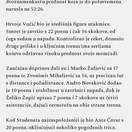
dvoznamenkastu prednost koja je do poluvremena
narasla na 52:26.
Hrvoje Vučić bio je središnja figura utakmice.
Susret je završio s 22 poena i čak 16 skokova, od
čega sedam u napadu. Kontrolirao je reket, donosio
druge prilike i u ključnim trenucima serijama
koševa održavao visoku prednost svoje momčadi.
Značajan doprinos dali su i Marko Žuljević sa 17
poena te Zvonimir Mihaljević sa 16, uz precizan šut
s distance i poludistance. Andro Novaković dodao
je 10 poena i stabilnost u završnici napada, dok je
Željko Župić upisao 7 poena i 7 skokova uz četiri
asistencije, dajući ravnotežu na obje strane terena.
Kod Studenata najraspoloženiji je bio Ante Čavar s
20 poena, uključujući nekoliko pogođenih trica.