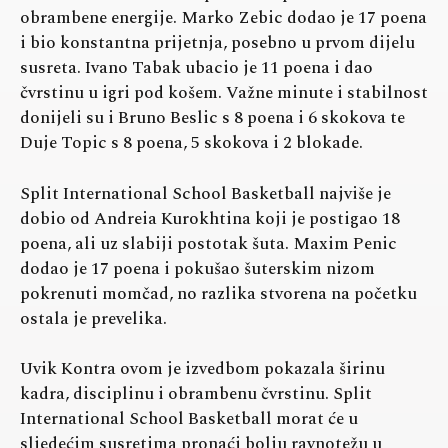
obrambene energije. Marko Zebic dodao je 17 poena
i bio konstantna prijetnja, posebno u prvom dijelu
susreta. Ivano Tabak ubacio je 11 poena i dao
čvrstinu u igri pod košem. Važne minute i stabilnost
donijeli su i Bruno Beslic s 8 poena i 6 skokova te
Duje Topic s 8 poena, 5 skokova i 2 blokade.
Split International School Basketball najviše je
dobio od Andreia Kurokhtina koji je postigao 18
poena, ali uz slabiji postotak šuta. Maxim Penic
dodao je 17 poena i pokušao šuterskim nizom
pokrenuti momčad, no razlika stvorena na početku
ostala je prevelika.
Uvik Kontra ovom je izvedbom pokazala širinu
kadra, disciplinu i obrambenu čvrstinu. Split
International School Basketball morat će u
sljedećim susretima pronaći bolju ravnotežu u