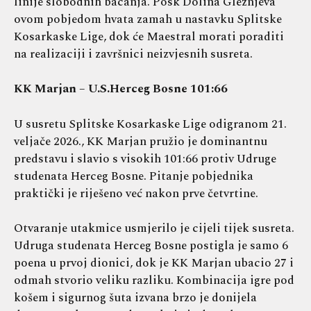
linije slobodnih bacanja. Posk Dolina Gleznjeva
ovom pobjedom hvata zamah u nastavku Splitske
Kosarkaske Lige, dok će Maestral morati poraditi
na realizaciji i završnici neizvjesnih susreta.
KK Marjan – U.S.Herceg Bosne 101:66
U susretu Splitske Kosarkaske Lige odigranom 21.
veljače 2026., KK Marjan pružio je dominantnu
predstavu i slavio s visokih 101:66 protiv Udruge
studenata Herceg Bosne. Pitanje pobjednika
praktički je riješeno već nakon prve četvrtine.
Otvaranje utakmice usmjerilo je cijeli tijek susreta.
Udruga studenata Herceg Bosne postigla je samo 6
poena u prvoj dionici, dok je KK Marjan ubacio 27 i
odmah stvorio veliku razliku. Kombinacija igre pod
košem i sigurnog šuta izvana brzo je donijela