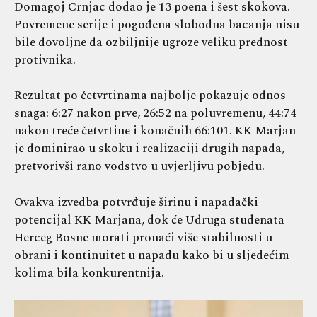
Domagoj Crnjac dodao je 13 poena i šest skokova.
Povremene serije i pogođena slobodna bacanja nisu
bile dovoljne da ozbiljnije ugroze veliku prednost
protivnika.
Rezultat po četvrtinama najbolje pokazuje odnos
snaga: 6:27 nakon prve, 26:52 na poluvremenu, 44:74
nakon treće četvrtine i konačnih 66:101. KK Marjan
je dominirao u skoku i realizaciji drugih napada,
pretvorivši rano vodstvo u uvjerljivu pobjedu.
Ovakva izvedba potvrđuje širinu i napadački
potencijal KK Marjana, dok će Udruga studenata
Herceg Bosne morati pronaći više stabilnosti u
obrani i kontinuitet u napadu kako bi u sljedećim
kolima bila konkurentnija.