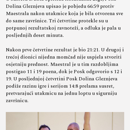
Dolina Gleznjeva upisao je pobjedu 66:59 protiv
Maestrala nakon utakmice koja je bila otvorena sve
do same završnice. Tri četvrtine protekle su u
potpunoj rezultatskoj ravnoteži, a odluka je pala u
posljednjih deset minuta.
Nakon prve četvrtine rezultat je bio 21:21. U drugoj i
trećoj dionici nijedna momčad nije uspjela stvoriti
osjetniju prednost. Maestral je u tim razdobljima
postigao 11 i 19 poena, dok je Posk odgovorio s 12 i
19. U posljednjoj četvrtini Posk Dolina Gleznjeva
podiže razinu igre i serijom 14:8 prelama susret,
pretvarajući utakmicu na jednu loptu u sigurniju
završnicu.