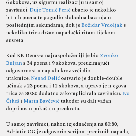
6 skokova, uz sigurnu realizaciju u samoj
završnici.
Duje Tomić Ferić
ubacio je nekoliko
bitnih poena te pogodio slobodna bacanja u
posljednjim sekundama, dok je
Božidar Vrdoljak
s
nekoliko trica držao napadački ritam tijekom
susreta.
Kod KK Dems-a najraspoloženiji je bio
Zvonko
Buljan
s 34 poena i 9 skokova, preuzimajući
odgovornost u napadu kroz veći dio
utakmice.
Nenad Delić
ostvario je double-double
učinak s 23 poena i 12 skokova, a upravo je njegova
trica za 80:80 dodatno zakomplicirala završnicu.
Ivo
Čikeš
i
Marin Bavčević
također su dali važan
doprinos u pokušaju preokreta.
U samoj završnici, nakon izjednačenja na 80:80,
Adriatic OG je odgovorio serijom preciznih napada,