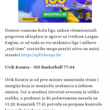
Ususret osmome kolu lige, nakon višemjesečnih
pregovora sklopljen je ugovor sa tvrtkom League
Engine, te od sada se sve utakmice lige i njihove
„real time“ statistike mogu pratiti uživo na našoj
stranici
https://splithoops.hr/
Uvik Kontra – SIS Basketball 77:44
Uvik Kontra je od prve minute nametnula ritam i
energiju koja je usmjerila utakmicu u jednom
smjeru. Već u uvodnoj četvrtini stvorena je velika
razlika, a prednost je do poluvremena narasla na
51:20. Konačnih 77:45 potvrda su potpune kontrole