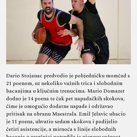
Dario Stojanac predvodio je pobjedničku momčad s
21 poenom, uz nekoliko važnih trica i slobodnim
bacanjima u ključnim trenucima. Mario Domazet
dodao je 14 poena te čak pet napadačkih skokova,
čime je omogućio dodatne napade i održavao
pritisak na obranu Maestrala. Emil Jelavic ubacio
je 11 poena, uhvatio sedam skokova i podijelio
četiri asistencije, a mirnoća s linije slobodnih
bacanja u završnici potvrdila je njegovu važnost.