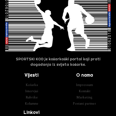
SPORTSKI KOD je košarkaški portal koji prati
događanja iz svijeta košarke.
Vijesti
O nama
Košarka
Impressum
Intervjui
Kontakt
Rubrike
Marketing
Kolumne
Postani partner
Linkovi