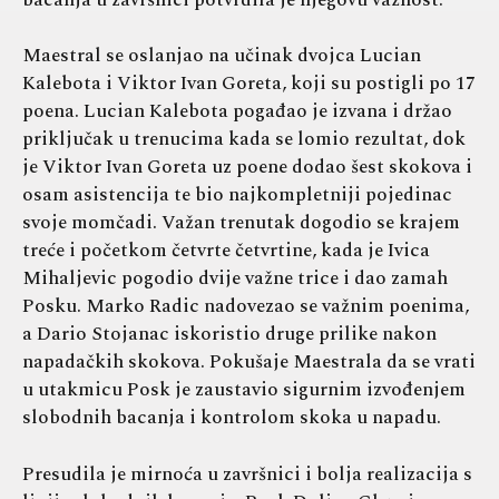
Maestral se oslanjao na učinak dvojca Lucian
Kalebota i Viktor Ivan Goreta, koji su postigli po 17
poena. Lucian Kalebota pogađao je izvana i držao
priključak u trenucima kada se lomio rezultat, dok
je Viktor Ivan Goreta uz poene dodao šest skokova i
osam asistencija te bio najkompletniji pojedinac
svoje momčadi. Važan trenutak dogodio se krajem
treće i početkom četvrte četvrtine, kada je Ivica
Mihaljevic pogodio dvije važne trice i dao zamah
Posku. Marko Radic nadovezao se važnim poenima,
a Dario Stojanac iskoristio druge prilike nakon
napadačkih skokova. Pokušaje Maestrala da se vrati
u utakmicu Posk je zaustavio sigurnim izvođenjem
slobodnih bacanja i kontrolom skoka u napadu.
Presudila je mirnoća u završnici i bolja realizacija s