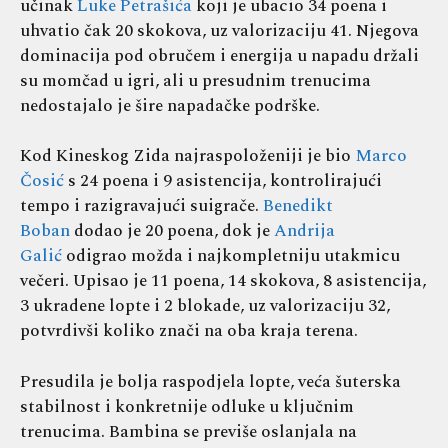
učinak
Luke Petrašića
koji je ubacio 34 poena i
uhvatio čak 20 skokova, uz valorizaciju 41. Njegova
dominacija pod obručem i energija u napadu držali
su momčad u igri, ali u presudnim trenucima
nedostajalo je šire napadačke podrške.
Kod Kineskog Zida najraspoloženiji je bio
Marco
Čosić
s 24 poena i 9 asistencija, kontrolirajući
tempo i razigravajući suigrače.
Benedikt
Boban
dodao je 20 poena, dok je
Andrija
Galić
odigrao možda i najkompletniju utakmicu
večeri. Upisao je 11 poena, 14 skokova, 8 asistencija,
3 ukradene lopte i 2 blokade, uz valorizaciju 32,
potvrdivši koliko znači na oba kraja terena.
Presudila je bolja raspodjela lopte, veća šuterska
stabilnost i konkretnije odluke u ključnim
trenucima. Bambina se previše oslanjala na