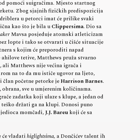
e od pomoći suigračima. Mjesto startnog
rketu. Zbog sjajnih fizičkih predispozicija
iblera u petorci imat će prilike svaki
ična kao što je bila u
Clippersima
. Dio sa
aker
Mavsa posjeduje atomski atleticizam
z lopte i tako se otvarati u čišće situacije
nera s kojim će preporoditi napad
 ahilove tetive, Matthews pruža stvarno
, ali Matthews nije većina igrača i
bzirom na to da mu ističe ugovor na ljeto,
i član početne petorke je
Harrison Barnes
.
g, obrana, sve u umjerenim količinama.
rače zadatka koji ulaze s klupe, a jedan od
o teško držati ga na klupi. Donosi puno
rosjedioca momčadi,
J.J. Bareu
koji će sa
 će vladati
higlightsima,
a Dončićev talent ih