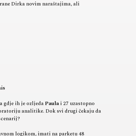
trane Dirka novim naraštajima, ali
is
 gdje ih je ozljeda
Paula
i 27 uzastopno
ratoriju analitike. Dok svi drugi čekaju da
scenarij?
avnom logikom, imati na parketu 48