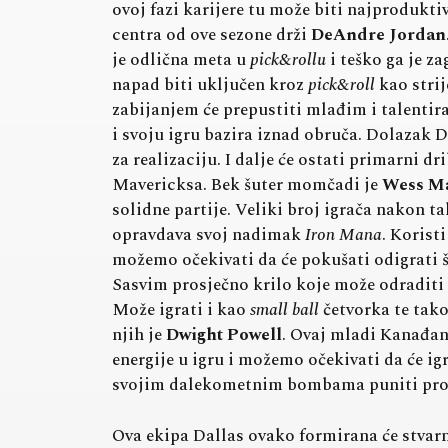
ovoj fazi karijere tu može biti najproduk
centra od ove sezone drži
DeAndre Jordan
je odlična meta u
pick&rollu
i teško ga je z
napad biti uključen kroz
pick&roll
kao strij
zabijanjem će prepustiti mlađim i talentira
i svoju igru bazira iznad obruča. Dolazak D
za realizaciju. I dalje će ostati primarni d
Mavericksa. Bek šuter momčadi je
Wess M
solidne partije. Veliki broj igrača nakon ta
opravdava svoj nadimak
Iron Mana
. Korist
možemo očekivati da će pokušati odigrati š
Sasvim prosječno krilo koje može odraditi 
Može igrati i kao
small ball
četvorka te tako
njih je
Dwight Powell
. Ovaj mladi Kanađani
energije u igru i možemo očekivati da će ig
svojim dalekometnim bombama puniti prot
Ova ekipa Dallas ovako formirana će stvarn