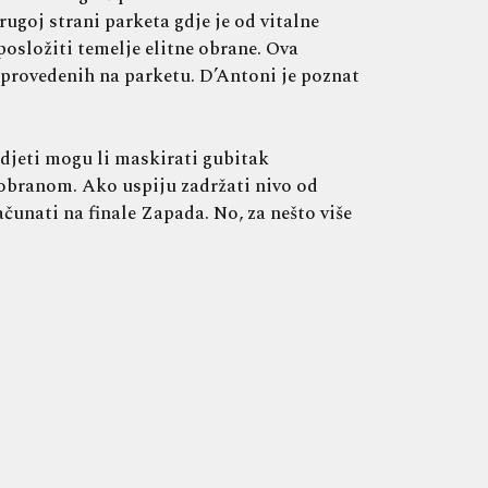
rugoj strani parketa gdje je od vitalne
osložiti temelje elitne obrane. Ova
a provedenih na parketu. D’Antoni je poznat
idjeti mogu li maskirati gubitak
obranom. Ako uspiju zadržati nivo od
unati na finale Zapada. No, za nešto više