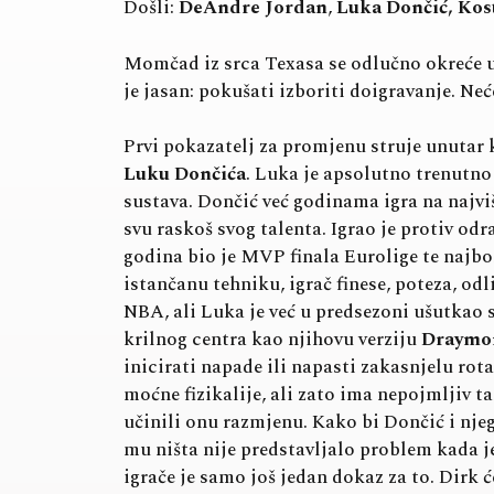
Došli:
DeAndre Jordan
,
Luka Dončić, Ko
Momčad iz srca Texasa se odlučno okreće u
je jasan: pokušati izboriti doigravanje. Ne
Prvi pokazatelj za promjenu struje unutar k
Luku Dončića
. Luka je apsolutno trenutno 
sustava. Dončić već godinama igra na najvi
svu raskoš svog talenta. Igrao je protiv o
godina bio je MVP finala Eurolige te najbol
istančanu tehniku, igrač finese, poteza, od
NBA, ali Luka je već u predsezoni ušutkao 
krilnog centra kao njihovu verziju
Draymo
inicirati napade ili napasti zakasnjelu rot
moćne fizikalije, ali zato ima nepojmljiv t
učinili onu razmjenu. Kako bi Dončić i nje
mu ništa nije predstavljalo problem kada je
igrače je samo još jedan dokaz za to. Dirk ć