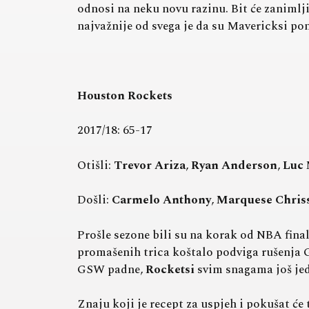
odnosi na neku novu razinu. Bit će zanimlji
najvažnije od svega je da su Mavericksi 
Houston Rockets
2017/18: 65-17
Otišli:
Trevor Ariza
,
Ryan Anderson
,
Luc 
Došli:
Carmelo Anthony
,
Marquese Chris
Prošle sezone bili su na korak od NBA fina
promašenih trica koštalo podviga rušenja 
GSW padne,
Rocketsi
svim snagama još jed
Znaju koji je recept za uspjeh i pokušat će 