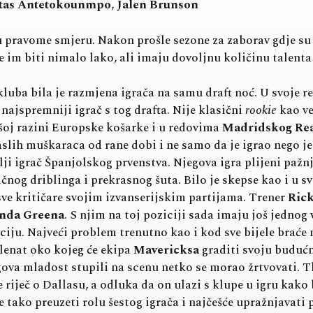
stas Antetokounmpo
,
Jalen Brunson
 pravome smjeru. Nakon prošle sezone za zaborav gdje su
će im biti nimalo lako, ali imaju dovoljnu količinu talent
luba bila je razmjena igrača na samu draft noć. U svoje r
najspremniji igrač s tog drafta. Nije klasični
rookie
kao ve
šoj razini Europske košarke i u redovima
Madridskog Re
draslih muškaraca od rane dobi i ne samo da je igrao nego
ji igrač Španjolskog prvenstva. Njegova igra plijeni pažnju
ličnog driblinga i prekrasnog šuta. Bilo je skepse kao i u
sve kritičare svojim izvanserijskim partijama. Trener
Rick
nda Greena
. S njim na toj poziciji sada imaju još jednog
aciju. Najveći problem trenutno kao i kod sve bijele braće
alenat oko kojeg će ekipa
Mavericksa
graditi svoju buduć
gova mladost stupili na scenu netko se morao žrtvovati. T
 riječ o Dallasu, a odluka da on ulazi s klupe u igru kak
e tako preuzeti rolu šestog igrača i najčešće upražnjavati 