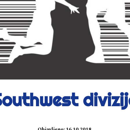
outhwest divizi
Objavljeno:
16.10.2018.