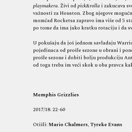
playmakera
. Živi od
pick&rolla
i zakucava sve
važnosti za Houston. Zbog njegove mogućnos
momčad Rocketsa zapravo ima više od 5 state
po tome da ima jako kratku rotaciju i da s
U pokušaju da još jednom savladaju Warrior
pojedinaca od prošle sezone u obrani i pon
prošle sezone i dobiti bolju produkciju An
od toga treba im veći skok u oba pravca k
Memphis Grizzlies
2017/18: 22-60
Otišli:
Mario Chalmers
,
Tyreke Evans