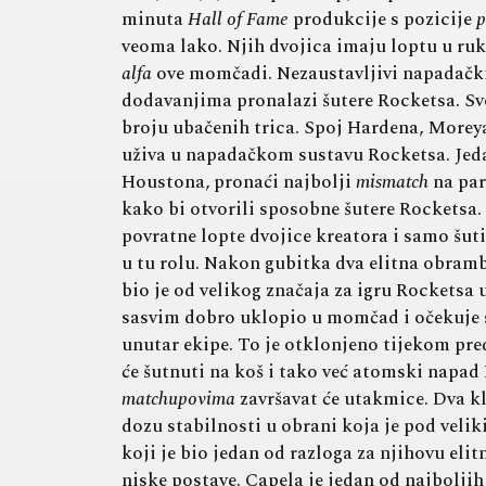
minuta
Hall of Fame
produkcije s pozicije
p
veoma lako. Njih dvojica imaju loptu u ru
alfa
ove momčadi. Nezaustavljivi napadački t
dodavanjima pronalazi šutere Rocketsa. Svo
broju ubačenih trica. Spoj Hardena, Morey
uživa u napadačkom sustavu Rocketsa. Jedan
Houstona, pronaći najbolji
mismatch
na par
kako bi otvorili sposobne šutere Rocketsa.
povratne lopte dvojice kreatora i samo šut
u tu rolu. Nakon gubitka dva elitna obram
bio je od velikog značaja za igru Rocketsa
sasvim dobro uklopio u momčad i očekuje se
unutar ekipe. To je otklonjeno tijekom pre
će šutnuti na koš i tako već atomski napad
matchupovima
završavat će utakmice. Dva k
dozu stabilnosti u obrani koja je pod vel
koji je bio jedan od razloga za njihovu eli
niske postave. Capela je jedan od najboljih