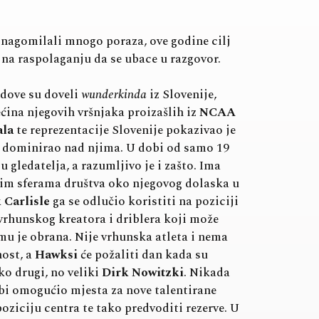
 nagomilali mnogo poraza, ove godine cilj
a na raspolaganju da se ubace u razgovor.
edove su doveli
wunderkinda
iz Slovenije,
ćina njegovih vršnjaka proizašlih iz
NCAA
ala
te reprezentacije Slovenije pokazivao je
 je dominirao nad njima. U dobi od samo 19
 gledatelja, a razumljivo je i zašto. Ima
 svim sferama društva oko njegovog dolaska u
 Carlisle
ga se odlučio koristiti na poziciji
 vrhunskog kreatora i driblera koji može
 mu je obrana. Nije vrhunska atleta i nema
nost, a
Hawksi
će požaliti dan kada su
ko drugi, no veliki
Dirk Nowitzki
. Nikada
o bi omogućio mjesta za nove talentirane
poziciju centra te tako predvoditi rezerve. U