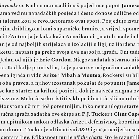
laymakera
. Kada u momčadi imaš pojedince poput
James
kama većinu napadačkih posjeda i često donose odlične o
alenat koji je revolucionirao ovaj sport. Posjeduje izvans
jim driblingom lomi suparničke braniče, a vrijedi spomen
a i D’Antonija je kako kažu Amerikanci: „match made in h
 je od najboljih strijelaca u izolaciji u ligi, uz Harden
ketu i napasti ga preko svoja dva najbolja igrača. Oni tada
 Jedan od njih je
Eric Gordon
. Njegov zadatak stvarno nije 
ira. Kad bolje promislim, to je posao svim igračima zada
bena igrača u vidu
Arize
i
Mbah a Moutea
, Rocketsi su bi
 u oba pravca, a njihov izostanak pokušat će popuniti
Jame
 kao starter na krilnoj poziciji dok je najveća enigma ov
dsezone. Melo će se koristiti s klupe i imat će sličnu rol
 Houstona učiniti još potentnijim. Iako nema ulogu starte
ljučna igrača zadatka ove ekipe su
P.J. Tucker
i
Clint Cap
ikim upitnikom nakon odlaska Arize i defenzivnog koordin
tnu obranu. Tucker je ultimativni
3&D
igrač,a nerijetko se 
 centara lige. Efikasnost mu je
off the charts
, što je razuml