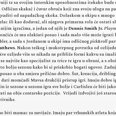
tivniji te sa svojim šuterskim sposobnostima itekako bud
. Odličan skakač i čuvar obruča koji zna svoju ulogu na pa
agraditi od napadačkog skoka. Dolaskom u ekipu s mnogo dr
elac ili kao dodavač, ali njegova primarna rola će ostati sl
nijim igračima, a jedan od njih je
Dennis Smith Jr.
Playm
ončića će mu olakšati posao i sada malo više može igrati be
ribler, a sada s Jordanom u ekipi ima odličnog
pick&roll
part
atthews
. Nakon teškog i mukotrpnog povratka od ozlijede
kve ozljede više se nikada ne približe formi kakvu su imali
i se najviše kao specijalist za trice te igru u obrani, a s o
to bolju sezonu kako bi si priskrbio bogati ugovor. Zadnj
posao u oba smjera prilično dobro. Šut, kreacija, driblin
 dati momčadi Mavsa drukčiji pristup igri. Imaju dobre ig
n iz sezone u sezonu igra sve bolje i Carlisleu će biti jak
rati na obje centarske pozicije. Vrijedi izdvojiti još sta
ivnike.
o biti mamac za navijače. Imaju par vrhunskih atleta koje