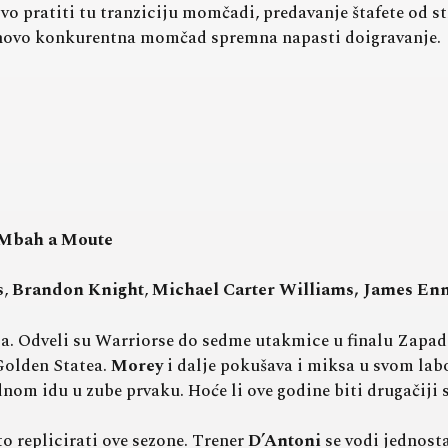
vo pratiti tu tranziciju momčadi, predavanje štafete od s
ponovo konkurentna momčad spremna napasti doigravanje.
Mbah a Moute
s
,
Brandon Knight
,
Michael Carter Williams, James Enn
la. Odveli su Warriorse do sedme utakmice u finalu Zapada
Golden Statea.
Morey
i dalje pokušava i miksa u svom labo
nom idu u zube prvaku. Hoće li ove godine biti drugačiji 
to replicirati ove sezone. Trener
D’Antoni
se vodi jednost