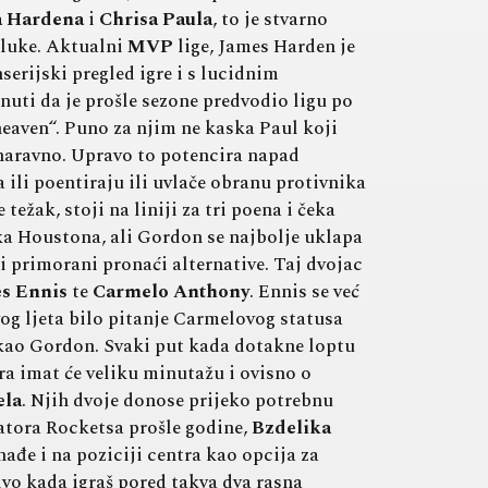
a Hardena
i
Chrisa Paula
, to je stvarno
dluke. Aktualni
MVP
lige, James Harden je
erijski pregled igre i s lucidnim
uti da je prošle sezone predvodio ligu po
eaven“. Puno za njim ne kaska Paul koji
a naravno. Upravo to potencira napad
 ili poentiraju ili uvlače obranu protivnika
težak, stoji na liniji za tri poena i čeka
tka Houstona, ali Gordon se najbolje uklapa
li primorani pronaći alternative. Taj dvojac
s Ennis
te
Carmelo Anthony
. Ennis se već
og ljeta bilo pitanje Carmelovog statusa
u kao Gordon. Svaki put kada dotakne loptu
ra imat će veliku minutažu i ovisno o
ela
. Njih dvoje donose prijeko potrebnu
atora Rocketsa prošle godine,
Bzdelika
nađe i na poziciji centra kao opcija za
jivo kada igraš pored takva dva rasna