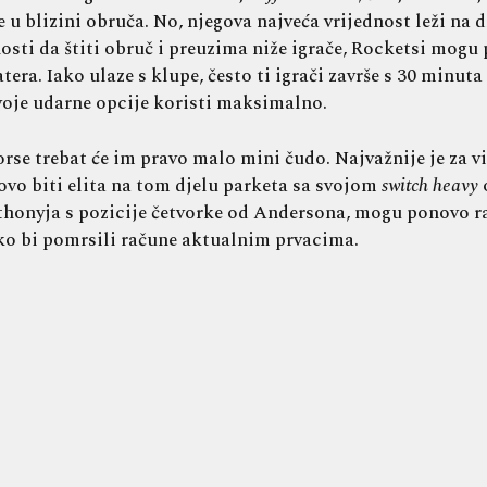
 u blizini obruča. No, njegova najveća vrijednost leži na d
ti da štiti obruč i preuzima niže igrače, Rocketsi mogu p
ra. Iako ulaze s klupe, često ti igrači završe s 30 minut
voje udarne opcije koristi maksimalno.
se trebat će im pravo malo mini čudo. Najvažnije je za v
ovo biti elita na tom djelu parketa sa svojom
switch heavy
thonyja s pozicije četvorke od Andersona, mogu ponovo rač
ako bi pomrsili račune aktualnim prvacima.