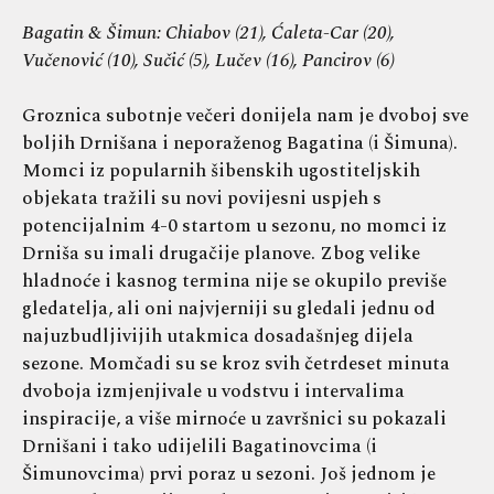
Bagatin & Šimun: Chiabov (21), Ćaleta-Car (20),
Vučenović (10), Sučić (5), Lučev (16), Pancirov (6)
Groznica subotnje večeri donijela nam je dvoboj sve
boljih Drnišana i neporaženog Bagatina (i Šimuna).
Momci iz popularnih šibenskih ugostiteljskih
objekata tražili su novi povijesni uspjeh s
potencijalnim 4-0 startom u sezonu, no momci iz
Drniša su imali drugačije planove. Zbog velike
hladnoće i kasnog termina nije se okupilo previše
gledatelja, ali oni najvjerniji su gledali jednu od
najuzbudljivijih utakmica dosadašnjeg dijela
sezone. Momčadi su se kroz svih četrdeset minuta
dvoboja izmjenjivale u vodstvu i intervalima
inspiracije, a više mirnoće u završnici su pokazali
Drnišani i tako udijelili Bagatinovcima (i
Šimunovcima) prvi poraz u sezoni. Još jednom je