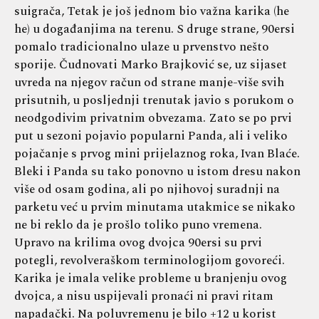
suigrača, Tetak je još jednom bio važna karika (he
he) u događanjima na terenu. S druge strane, 90ersi
pomalo tradicionalno ulaze u prvenstvo nešto
sporije. Čudnovati Marko Brajković se, uz sijaset
uvreda na njegov račun od strane manje-više svih
prisutnih, u posljednji trenutak javio s porukom o
neodgodivim privatnim obvezama. Zato se po prvi
put u sezoni pojavio popularni Panda, ali i veliko
pojačanje s prvog mini prijelaznog roka, Ivan Blaće.
Bleki i Panda su tako ponovno u istom dresu nakon
više od osam godina, ali po njihovoj suradnji na
parketu već u prvim minutama utakmice se nikako
ne bi reklo da je prošlo toliko puno vremena.
Upravo na krilima ovog dvojca 90ersi su prvi
potegli, revolveraškom terminologijom govoreći.
Karika je imala velike probleme u branjenju ovog
dvojca, a nisu uspijevali pronaći ni pravi ritam
napadački. Na poluvremenu je bilo +12 u korist