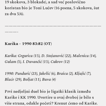
19 skokova, 3 blokade), a sad već poslovično
koristan bio je Toni Lučev (16 poena, 5 skokova, šut
za dva 5/6).
————————————————————————
———-
Karika – 1990 83:82 (OT)
Karika: Grgurica (15), D. Stojanović (22), Malenica (14),
Gulam (5), I. Duvančić (15), Cukrov (12)
1990: Pandurić (23), Jakelić (6), Braica (2), Kljajić (7),
Blaće (29), Boljat (11), Buva (4)
Prvi nedjeljni duel bio je ligaški klasik između
Karike i KK 1990. Uvertire u ovaj dvoboj je bilo s
više strana, odakle početi? Krenut ćemo od Karike.