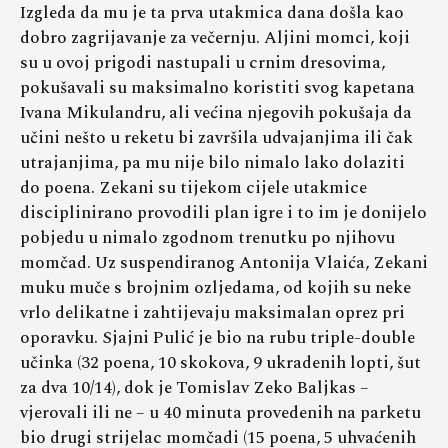
Izgleda da mu je ta prva utakmica dana došla kao
dobro zagrijavanje za večernju. Aljini momci, koji
su u ovoj prigodi nastupali u crnim dresovima,
pokušavali su maksimalno koristiti svog kapetana
Ivana Mikulandru, ali većina njegovih pokušaja da
učini nešto u reketu bi završila udvajanjima ili čak
utrajanjima, pa mu nije bilo nimalo lako dolaziti
do poena. Zekani su tijekom cijele utakmice
disciplinirano provodili plan igre i to im je donijelo
pobjedu u nimalo zgodnom trenutku po njihovu
momčad. Uz suspendiranog Antonija Vlaića, Zekani
muku muče s brojnim ozljedama, od kojih su neke
vrlo delikatne i zahtijevaju maksimalan oprez pri
oporavku. Sjajni Pulić je bio na rubu triple-double
učinka (32 poena, 10 skokova, 9 ukradenih lopti, šut
za dva 10/14), dok je Tomislav Zeko Baljkas –
vjerovali ili ne – u 40 minuta provedenih na parketu
bio drugi strijelac momčadi (15 poena, 5 uhvaćenih