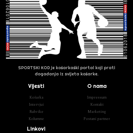
SPORTSKI KOD je košarkaški portal koji prati
događanja iz svijeta košarke.
Vijesti
O nama
Košarka
Impressum
Intervjui
Kontakt
Rubrike
Marketing
Kolumne
Postani partner
Linkovi