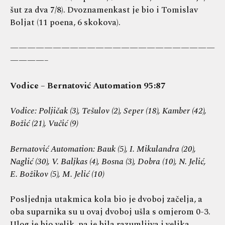
šut za dva 7/8). Dvoznamenkast je bio i Tomislav
Boljat (11 poena, 6 skokova).
————————————————————————
————–
Vodice – Bernatović Automation 95:87
Vodice: Poljičak (3), Tešulov (2), Seper (18), Kamber (42),
Božić (21), Vučić (9)
Bernatović Automation: Bauk (5), I. Mikulandra (20),
Naglić (30), V. Baljkas (4), Bosna (3), Dobra (10), N. Jelić,
E. Božikov (5), M. Jelić (10)
Posljednja utakmica kola bio je dvoboj začelja, a
oba suparnika su u ovaj dvoboj ušla s omjerom 0-3.
Ulog je bio velik, pa je bila razumljiva i velika