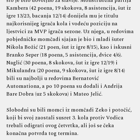
što je bilo dovoljno za slavlje. Monstruozna partija
Kambera (42 poena, 19 skokova, 8 asistencija, šut iz
igre 13/23, bacanja 12/14) donijela mu je titulu
najkorisnijeg igrača kola i vodeću poziciju na
ljestvici za MVP igrača sezone. Uz njega, u redovima
pobjedničke momčadi sjajan je bio i mladi šuter
Nikola Božić (21 poen, šut iz igre 8/15), kao i iskusni
Branko Seper (18 poena, 5 asistencija, dvice 4/6).
Naglić (30 poena, 8 skokova, šut iz igre 12/19) i
Mikulandra (20 poena, 9 skokova, šut iz igre 8/14)
bili su najbolji u redovima Bernatović
Automationa, a po 10 poena su dodali i Andrija
Bare Dobra (uz 5 skokova) i Mateo Jelić.
Slobodni su bili momci iz momčadi Zeko i potočić,
koji bi svoj zaostali susret 3. kola protiv Vodica
trebali odigrati ovog četvrtka, ali još se čeka
konačna potvrda tog termina.