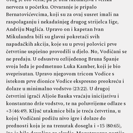
nervoza u početku. Otvaranje je pripalo
Bernatovićevcima, koji su za ovaj susret imali na
raspolaganju i nekadašnjeg drugog strijelca lige,
Andriju Naglića. Upravo on i kapetan Ivan
Mikulandra bili su glavni pokretači svih
napadačkih akcija, koje su u prvoj polovici prve
četvrtine uspješno provodili u djelo. No, Vodičani se
ne predaju. U odsustvu ozlijeđenog Bruna Španje
svoja leđa je podmetnuo Luka Kamber, koji je bio
sveprisutan. Upravo njegovom tricom Vodice s
istekom prve dionice Vodice ekspresno preokreću i
dolaze u minimalno vodstvo (23:22). U drugoj
četvrtini igrači Aljoše Bauka vraćaju inicijativu i
konstantno drže vodstvo, te na poluvrijeme odlaze s
+3 (46:49). Ključ utakmice bila je treća četvrtina, u
kojoj Vodičani podižu nivo igre i dolaze do
prednosti koja je na trenutak dosegla i +15 (80:65),