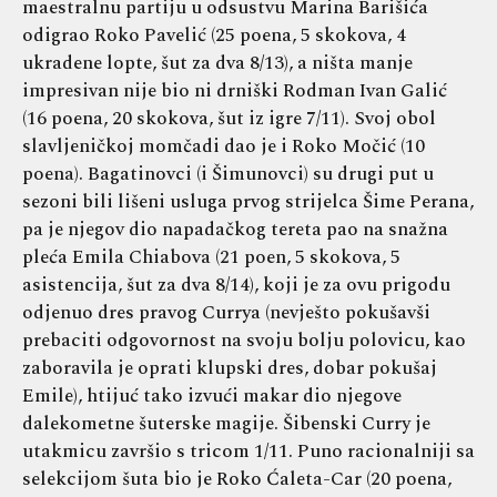
maestralnu partiju u odsustvu Marina Barišića
odigrao Roko Pavelić (25 poena, 5 skokova, 4
ukradene lopte, šut za dva 8/13), a ništa manje
impresivan nije bio ni drniški Rodman Ivan Galić
(16 poena, 20 skokova, šut iz igre 7/11). Svoj obol
slavljeničkoj momčadi dao je i Roko Močić (10
poena). Bagatinovci (i Šimunovci) su drugi put u
sezoni bili lišeni usluga prvog strijelca Šime Perana,
pa je njegov dio napadačkog tereta pao na snažna
pleća Emila Chiabova (21 poen, 5 skokova, 5
asistencija, šut za dva 8/14), koji je za ovu prigodu
odjenuo dres pravog Currya (nevješto pokušavši
prebaciti odgovornost na svoju bolju polovicu, kao
zaboravila je oprati klupski dres, dobar pokušaj
Emile), htijuć tako izvući makar dio njegove
dalekometne šuterske magije. Šibenski Curry je
utakmicu završio s tricom 1/11. Puno racionalniji sa
selekcijom šuta bio je Roko Ćaleta-Car (20 poena,