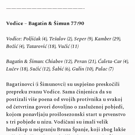
———————————————-
Vodice – Bagatin & Šimun 77:90
Vodice: Poljičak (4), Tešulov (2), Seper (9), Kamber (29),
Božić (4), Tatarović (18), Vučić (11)
Bagatin & Šimun: Chiabov (12), Peran (21), Ćaleta-Car (4),
Lučev (18), Sučić (12), Šabić (6), Gulin (10), Palac (7)
Bagatinovci (i Šimunovci) su uspješno preskočili
prepreku zvanu Vodice. Sama činjenica da su
postizali više poena od svojih protivnika u svakoj
od četvrtina govori dovoljno o zasluženoj pobjedi,
kojom ponavljaju prošlosezonski start u prvenstvo
s tri pobjede u nizu. Vodičani su imali velik
hendikep u neigranju Bruna Španje, koji zbog lakše