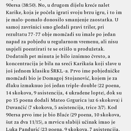
90ersa (38:50). No, u drugom dijelu kreće nalet
Karike, koja je počela igrati svoju brzu igru, i to im
je malo-pomalo donosilo smanjenje zaostatka. U
samoj završnici smo gledali pravi triler, pri
rezultatu 77-77 obje momčadi su imale po jedan
napad za pobjedu u regularnom vremenu, ali nisu
uspjeli poentirati te se otišlo u produžetak.
Dodatnih pet minuta je bilo iznimno čvrsto, a
koncentracija je bila na sreći Karikaša koji slave u
još jednom klasiku ŠRKL-a. Prvo ime pobjedničke
momčadi bio je Domagoj Stojanović, kojem je za
dlaku izmaknuo još jedan triple-double (22 poena,
14 skokova, 9 asistencija, 4 ukradene lopte), dok su
po 15 poena dodali Mateo Grgurica (uz 6 skokova) i
Duvančić (7 skokova, 5 asistencija, trice 3/7). Kod
90ersa prvo ime je bio Blaće (29 poena, 10 skokova,
šut za dva 11/15), a mrvicu slabiji učinak imao je
Luka Pandurić (23 poena, 9 skokova, 7 asistencija,