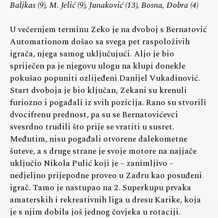
Baljkas (9), M. Jelić (9), Junaković (13), Bosna, Dobra (4)
U večernjem terminu Zeko je na dvoboj s Bernatović
Automationom došao sa svega pet raspoloživih
igrača, njega samog uključujući. Aljo je bio
spriječen pa je njegovu ulogu na klupi donekle
pokušao popuniti ozlijeđeni Danijel Vukadinović.
Start dvoboja je bio ključan, Zekani su krenuli
furiozno i pogađali iz svih pozicija. Rano su stvorili
dvocifrenu prednost, pa su se Bernatovićevci
svesrdno trudili što prije se vratiti u susret.
Međutim, nisu pogađali otvorene dalekometne
šuteve, a s druge strane je svoje motore na najjače
uključio Nikola Pulić koji je – zanimljivo –
nedjeljno prijepodne proveo u Zadru kao posuđeni
igrač. Tamo je nastupao na 2. Superkupu prvaka
amaterskih i rekreativnih liga u dresu Karike, koja
je s njim dobila još jednog čovjeka u rotaciji.