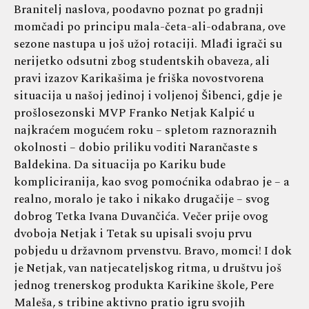
Branitelj naslova, poodavno poznat po gradnji
momčadi po principu mala-četa-ali-odabrana, ove
sezone nastupa u još užoj rotaciji. Mlađi igrači su
nerijetko odsutni zbog studentskih obaveza, ali
pravi izazov Karikašima je friška novostvorena
situacija u našoj jedinoj i voljenoj Šibenci, gdje je
prošlosezonski MVP Franko Netjak Kalpić u
najkraćem mogućem roku – spletom raznoraznih
okolnosti – dobio priliku voditi Narančaste s
Baldekina. Da situacija po Kariku bude
kompliciranija, kao svog pomoćnika odabrao je – a
realno, moralo je tako i nikako drugačije – svog
dobrog Tetka Ivana Duvančića. Večer prije ovog
dvoboja Netjak i Tetak su upisali svoju prvu
pobjedu u državnom prvenstvu. Bravo, momci! I dok
je Netjak, van natjecateljskog ritma, u društvu još
jednog trenerskog produkta Karikine škole, Pere
Maleša, s tribine aktivno pratio igru svojih