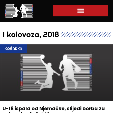
1 kolovoza, 2018
KOŠARKA
U-18 ispala od Njemačke, slijedi borba za