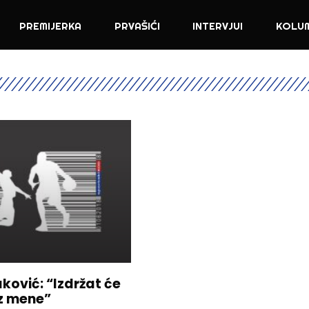
PREMIJERKA
PRVAŠIĆI
INTERVJUI
KOLU
ković: “Izdržat će
ez mene”