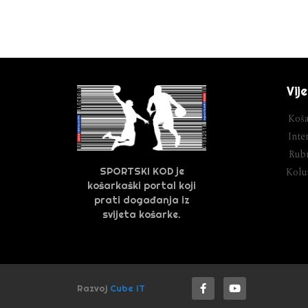
Vije
Koša
Inter
Rubr
SPORTSKI KOD je
Kol
košarkaški portal koji
prati događanja iz
svijeta košarke.
Razvoj
Cube IT