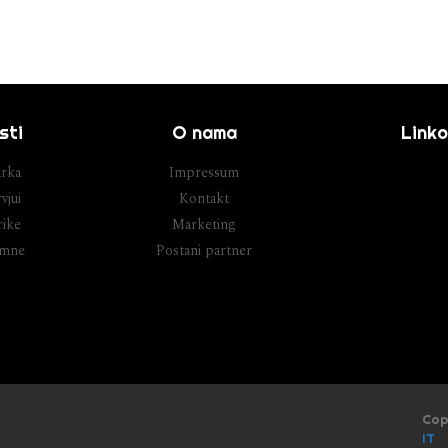
sti
O nama
Linko
rka
Impressum
vjui
Kontakt
ike
Marketing
umne
Postani partner
Cop
IT