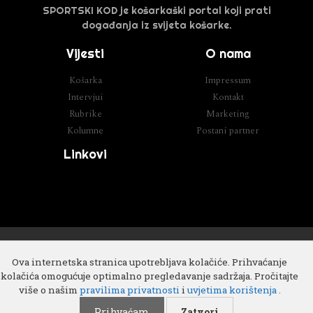
SPORTSKI KOD je košarkaški portal koji prati
događanja iz svijeta košarke.
Vijesti
O nama
Košarka
Impressum
Intervjui
Kontakt
Rubrike
Marketing
Kolumne
Postani partner
Linkovi
Razvoj
Cube IT
Ova internetska stranica upotrebljava kolačiće. Prihvaćanje
kolačića omogućuje optimalno pregledavanje sadržaja. Pročitajte
više o našim
pravilima privatnosti
i
uvjetima korištenja .
Prihvaćam
Zatvori