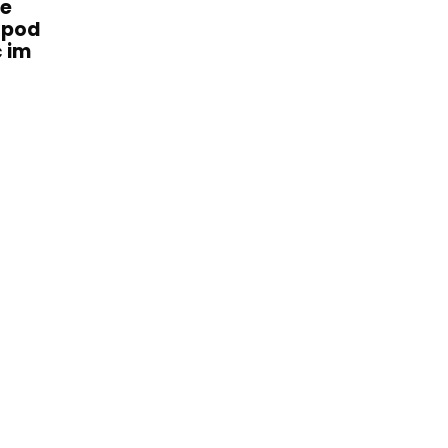
je
e pod
 im