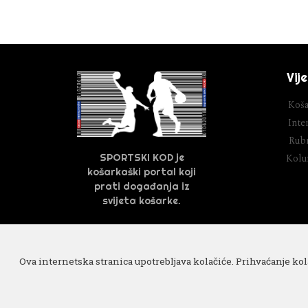
Vije
Koša
Inter
Rubr
SPORTSKI KOD je
Kol
košarkaški portal koji
prati događanja iz
svijeta košarke.
Ova internetska stranica upotrebljava kolačiće. Prihvaćanje ko
Razvoj
Cube IT