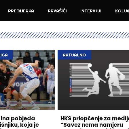
PREMIJERKA
PRVAŠIĆI
INTERVJUI
KOLU
LIGA
AKTUALNO
lna pobjeda
HKS priopćenje za medij
šnjiku, koja je
“Savez nema namjeru