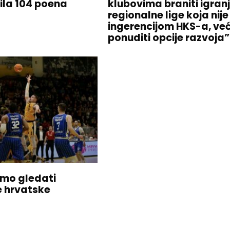
ila 104 poena
klubovima braniti igran
regionalne lige koja nij
ingerencijom HKS-a, već
ponuditi opcije razvoja”
mo gledati
e hrvatske