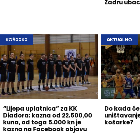
Zadru ubac
KOŠARKA
AKTUALNO
“Lijepa uplatnica” za KK
Do kada će
Diadora: kazna od 22.500,00
uništavanj
kuna, od toga 5.000 kn je
košarke?
kazna na Facebook objavu