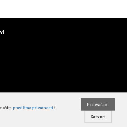
vi
Prihvaćam
o našim
pravilima privatnosti
i
yright 2018 © All rights Reserved. Design by
Cube
Zatvori