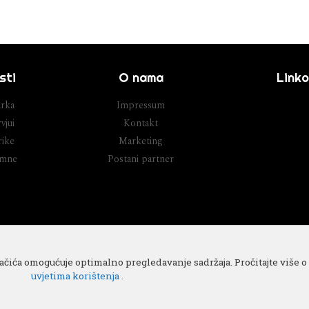
sti
O nama
Linko
rka
Impressum
vjui
Kontakt
ike
Marketing
umne
Postani partner
lačića omogućuje optimalno pregledavanje sadržaja. Pročitajte više 
uvjetima korištenja .
Cop
IT