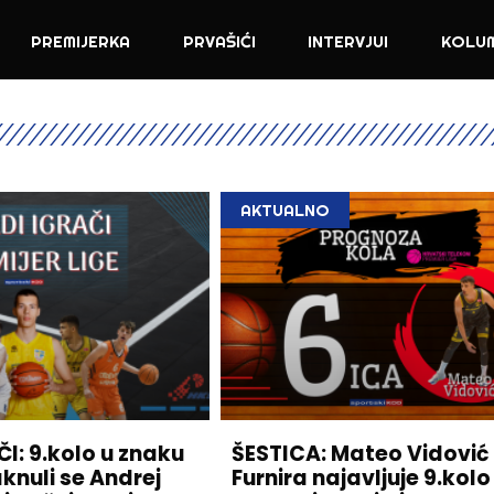
PREMIJERKA
PRVAŠIĆI
INTERVJUI
KOLU
AKTUALNO
I: 9.kolo u znaku
ŠESTICA: Mateo Vidović 
aknuli se Andrej
Furnira najavljuje 9.kolo 