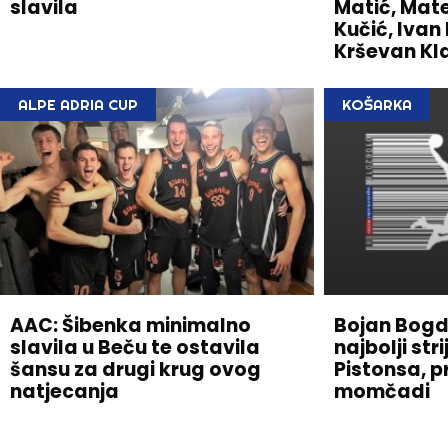
slavila
Matić, Mate
Kučić, Ivan
Krševan Kl
ALPE ADRIA CUP
KOŠARKA
AAC: Šibenka minimalno
Bojan Bog
slavila u Beču te ostavila
najbolji str
šansu za drugi krug ovog
Pistonsa, p
natjecanja
momčadi