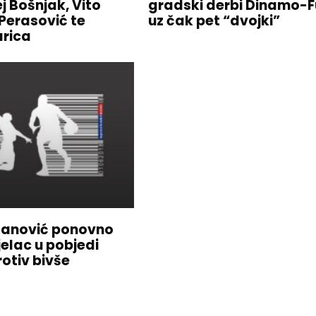
j Bošnjak, Vito
gradski derbi Dinamo-Fu
 Perasović te
uz čak pet “dvojki”
arica
danović ponovno
ijelac u pobjedi
rotiv bivše