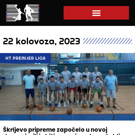
22 kolovoza, 2023
HT PREMIJER LIGA
Škrljevo pripreme započelo u novoj