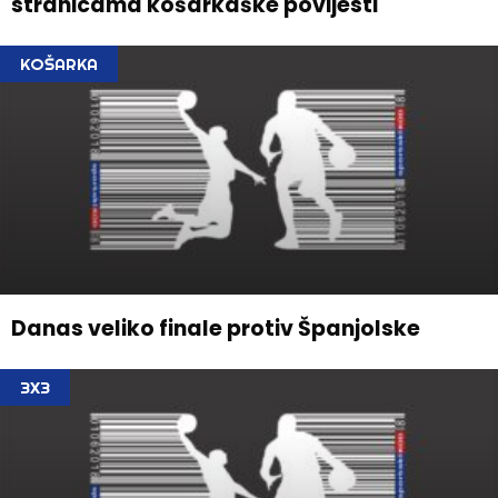
stranicama košarkaške povijesti
KOŠARKA
Danas veliko finale protiv Španjolske
3X3