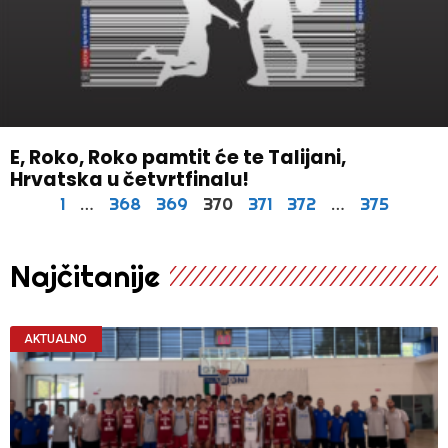
E, Roko, Roko pamtit će te Talijani,
Hrvatska u četvrtfinalu!
1
…
368
369
370
371
372
…
375
Najčitanije
AKTUALNO