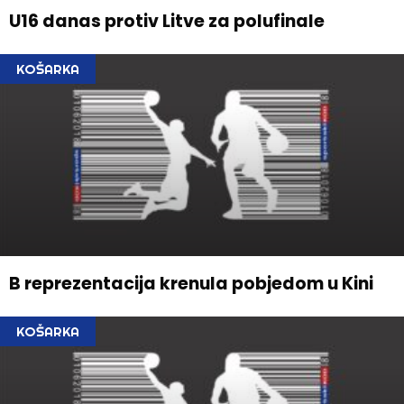
U16 danas protiv Litve za polufinale
KOŠARKA
B reprezentacija krenula pobjedom u Kini
KOŠARKA