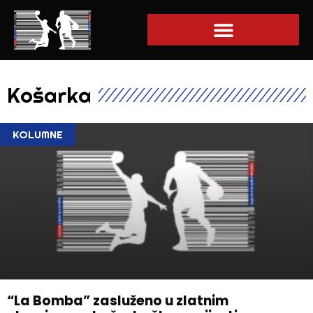
Košarka
KOLUMNE
“La Bomba” zasluženo u zlatnim