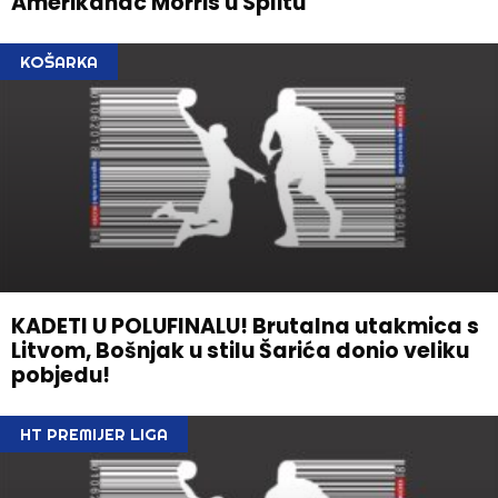
Amerikanac Morris u Splitu
KOŠARKA
KADETI U POLUFINALU! Brutalna utakmica s
Litvom, Bošnjak u stilu Šarića donio veliku
pobjedu!
HT PREMIJER LIGA