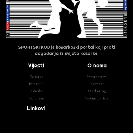
SPORTSKI KOD je košarkaški portal koji prati
događanja iz svijeta košarke.
Vijesti
O nama
Košarka
Impressum
Intervjui
Kontakt
Rubrike
Marketing
Kolumne
Postani partner
Linkovi